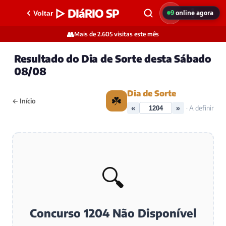
▷ DIáRIO SP
9
online agora
Voltar
👥
Mais de 2.605 visitas este mês
Resultado do Dia de Sorte desta Sábado
08/08
Dia de Sorte
☘️
← Início
«
»
· A definir
🔍
Concurso 1204 Não Disponível