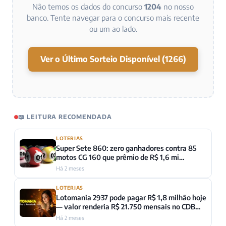
Não temos os dados do concurso
1204
no nosso
banco. Tente navegar para o concurso mais recente
ou um ao lado.
Ver o Último Sorteio Disponível (1266)
📖 LEITURA RECOMENDADA
LOTERIAS
Super Sete 860: zero ganhadores contra 85
motos CG 160 que prêmio de R$ 1,6 mi
compraria
Há 2 meses
LOTERIAS
Lotomania 2937 pode pagar R$ 1,8 milhão hoje
— valor renderia R$ 21.750 mensais no CDB
segundo BCB
Há 2 meses