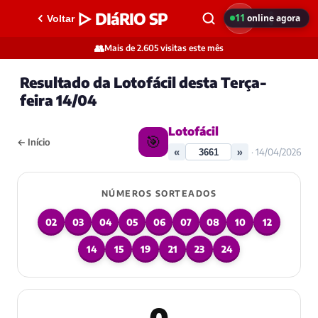
▷ DIáRIO SP
11
online agora
Voltar
👥
Mais de 2.605 visitas este mês
Resultado da Lotofácil desta Terça-
feira 14/04
Lotofácil
🎯
← Início
«
»
· 14/04/2026
NÚMEROS SORTEADOS
02
03
04
05
06
07
08
10
12
14
15
19
21
23
24