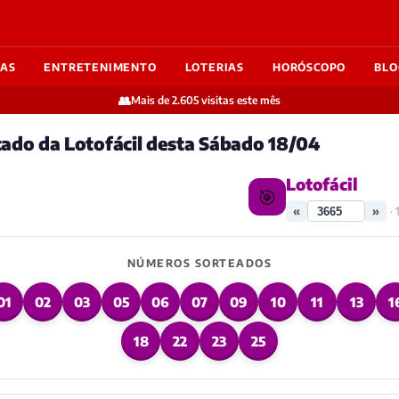
IAS
ENTRETENIMENTO
LOTERIAS
HORÓSCOPO
BLO
👥
Mais de 2.605 visitas este mês
tado da Lotofácil desta Sábado 18/04
Lotofácil
🎯
«
»
·
NÚMEROS SORTEADOS
01
02
03
05
06
07
09
10
11
13
1
18
22
23
25