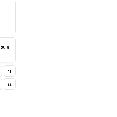
gou
e
11
22