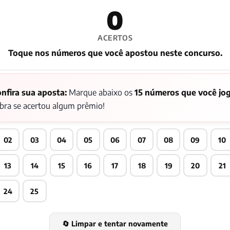
0
ACERTOS
Toque nos números que você apostou neste concurso.
nfira sua aposta:
Marque abaixo os
15 números que você jo
bra se acertou algum prêmio!
02
03
04
05
06
07
08
09
10
13
14
15
16
17
18
19
20
21
24
25
🔄 Limpar e tentar novamente