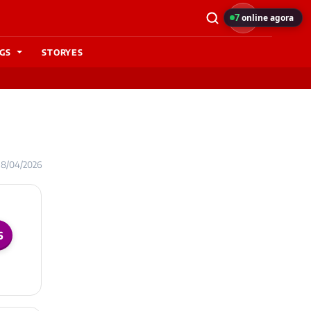
7
online agora
GS
STORYES
 18/04/2026
6