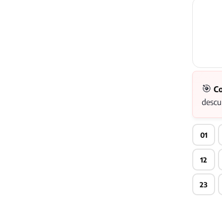
🎯
Co
descu
01
12
23