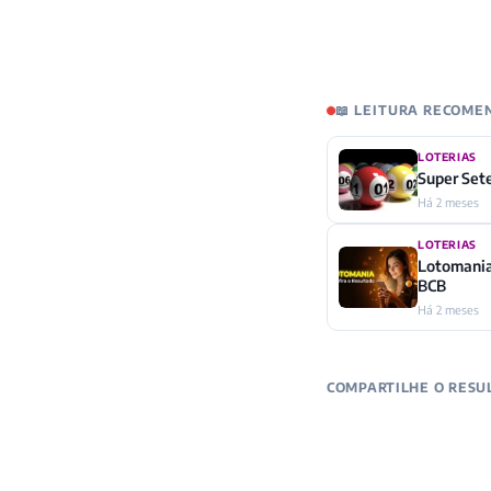
📖 LEITURA RECOM
LOTERIAS
Super Set
Há 2 meses
LOTERIAS
Lotomania
BCB
Há 2 meses
COMPARTILHE O RESU