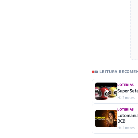
📖 LEITURA RECOM
LOTERIAS
Super Set
Há 2 meses
LOTERIAS
Lotomania
BCB
Há 2 meses