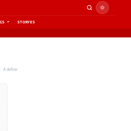
GS
STORYES
· A definir