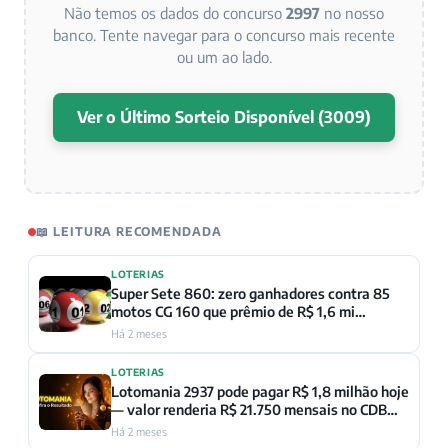
Não temos os dados do concurso
2997
no nosso
banco. Tente navegar para o concurso mais recente
ou um ao lado.
Ver o Último Sorteio Disponível (3009)
📖 LEITURA RECOMENDADA
LOTERIAS
Super Sete 860: zero ganhadores contra 85
motos CG 160 que prêmio de R$ 1,6 mi
compraria
Há 2 meses
LOTERIAS
Lotomania 2937 pode pagar R$ 1,8 milhão hoje
— valor renderia R$ 21.750 mensais no CDB
segundo BCB
Há 2 meses