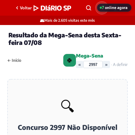
▷ DIáRIO SP
7
online agora
Voltar
👥
Mais de 2.605 visitas este mês
Resultado da Mega-Sena desta Sexta-
feira 07/08
Mega-Sena
🍀
← Início
«
»
· A definir
🔍
Concurso 2997 Não Disponível