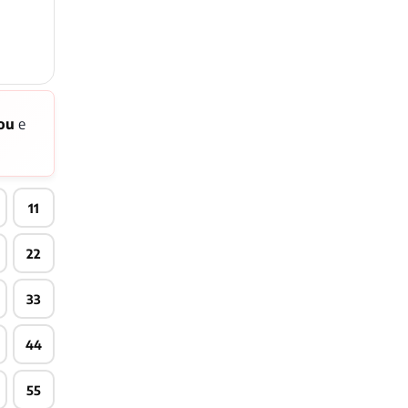
ou
e
11
22
33
44
55