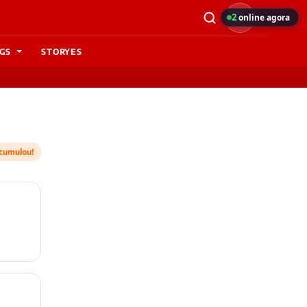
2
online agora
GS
STORYES
cumulou!