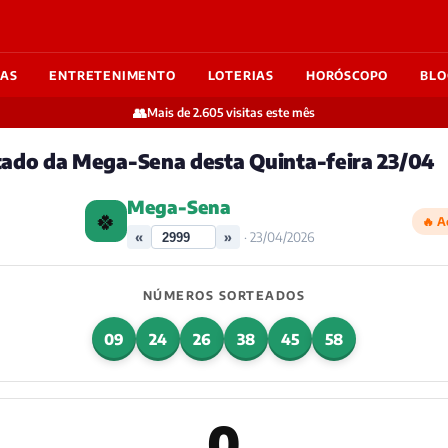
IAS
ENTRETENIMENTO
LOTERIAS
HORÓSCOPO
BLO
👥
Mais de 2.605 visitas este mês
tado da Mega-Sena desta Quinta-feira 23/04
Mega-Sena
🍀
🔥 A
«
»
· 23/04/2026
NÚMEROS SORTEADOS
09
24
26
38
45
58
0