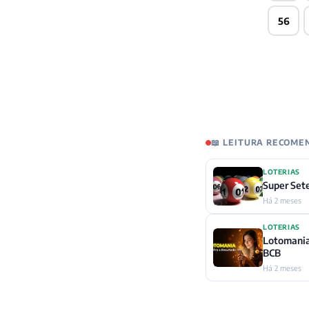
56
📖 LEITURA RECOM
LOTERIAS
Super Set
Há 2 meses
LOTERIAS
Lotomania
BCB
Há 2 meses