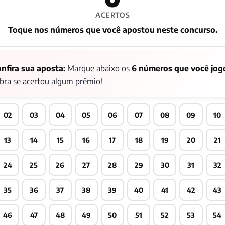
ACERTOS
Toque nos números que você apostou neste concurso.
nfira sua aposta:
Marque abaixo os
6 números que você jog
bra se acertou algum prêmio!
02
03
04
05
06
07
08
09
10
13
14
15
16
17
18
19
20
21
24
25
26
27
28
29
30
31
32
35
36
37
38
39
40
41
42
43
46
47
48
49
50
51
52
53
54