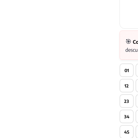
🎯
Co
descu
01
12
23
34
45