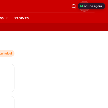
4
online agora
GS
STORYES
cumulou!