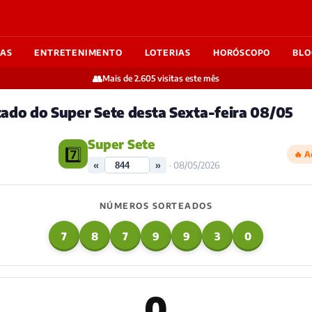
IAS
ENTRETENIMENTO
LOTERIAS
HORÓSCOPO
BLO
👥
Mais de 2.605 visitas este mês
tado do Super Sete desta Sexta-feira 08/05
Super Sete
7️⃣
🔥 A
«
»
· 08/05/2026
NÚMEROS SORTEADOS
7
8
7
9
9
3
0
0