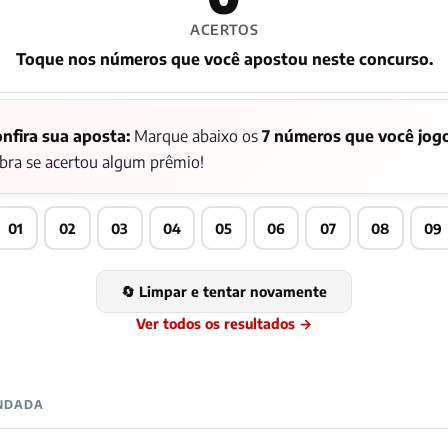
ACERTOS
Toque nos números que você apostou neste concurso.
nfira sua aposta:
Marque abaixo os
7 números que você jog
bra se acertou algum prêmio!
01
02
03
04
05
06
07
08
09
🔄 Limpar e tentar novamente
Ver todos os resultados →
ENDADA