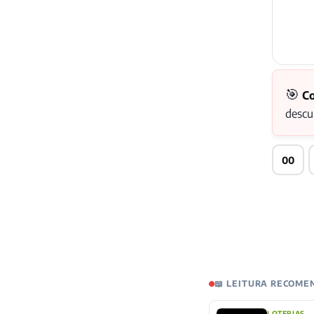
🎯
Co
descu
00
📖 LEITURA RECOM
LOTERIAS