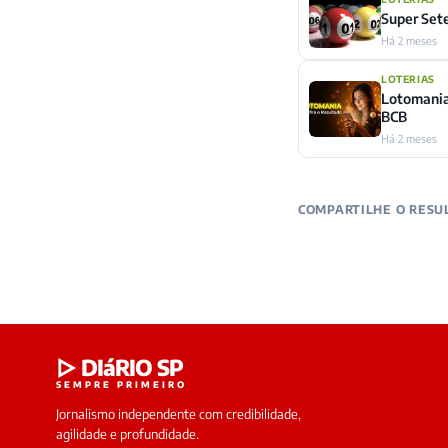
Super Set
Há 2 meses
LOTERIAS
Lotomania
BCB
Há 2 meses
COMPARTILHE O RESU
▷ DIáRIO SP
SEMPRE PRIMEIRO
Jornalismo independente com credibilidade,
agilidade e profundidade.