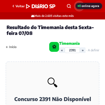
▷ DIáRIO SP
0
online agora
Voltar
👥
Mais de 2.605 visitas este mês
Resultado do Timemania desta Sexta-
feira 07/08
Timemania
⚽
← Início
«
»
· A definir
🔍
Concurso 2391 Não Disponível