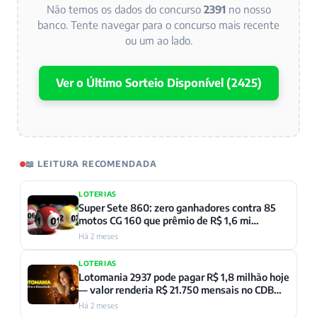
Não temos os dados do concurso
2391
no nosso
banco. Tente navegar para o concurso mais recente
ou um ao lado.
Ver o Último Sorteio Disponível (2425)
📖 LEITURA RECOMENDADA
LOTERIAS
Super Sete 860: zero ganhadores contra 85
motos CG 160 que prêmio de R$ 1,6 mi
compraria
Há 2 meses
LOTERIAS
Lotomania 2937 pode pagar R$ 1,8 milhão hoje
— valor renderia R$ 21.750 mensais no CDB
segundo BCB
Há 2 meses