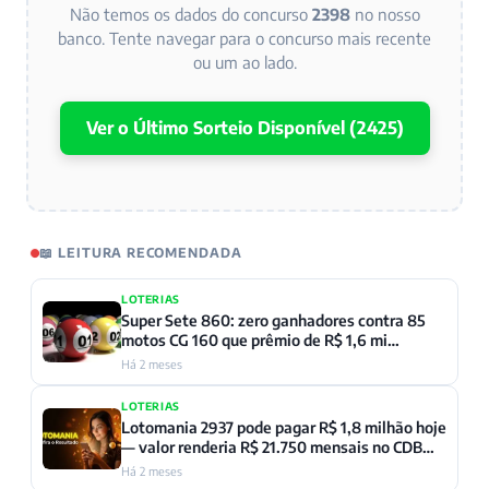
Não temos os dados do concurso
2398
no nosso
banco. Tente navegar para o concurso mais recente
ou um ao lado.
Ver o Último Sorteio Disponível (2425)
📖 LEITURA RECOMENDADA
LOTERIAS
Super Sete 860: zero ganhadores contra 85
motos CG 160 que prêmio de R$ 1,6 mi
compraria
Há 2 meses
LOTERIAS
Lotomania 2937 pode pagar R$ 1,8 milhão hoje
— valor renderia R$ 21.750 mensais no CDB
segundo BCB
Há 2 meses