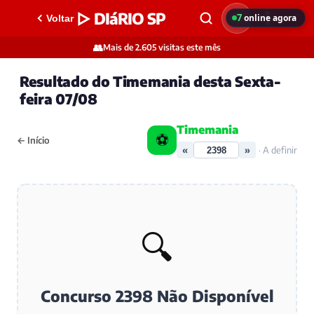
▷ DIáRIO SP
7
online agora
Voltar
👥
Mais de 2.605 visitas este mês
Resultado do Timemania desta Sexta-
feira 07/08
Timemania
⚽
← Início
«
»
· A definir
🔍
Concurso 2398 Não Disponível