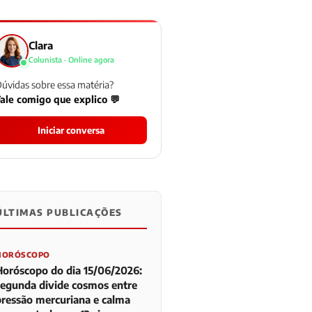
Clara
Colunista · Online agora
úvidas sobre essa matéria?
ale comigo que explico 💬
Iniciar conversa
ÚLTIMAS PUBLICAÇÕES
0
0
0
HORÓSCOPO
Horóscopo do dia 15/06/2026:
segunda divide cosmos entre
pressão mercuriana e calma