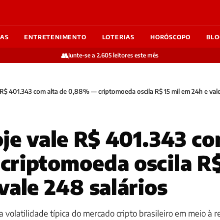
IAS
ENTRETENIMENTO
LOTERIAS
HORÓSCOPO
BLO
👥
Junte-se a 2.605 leitores este mês
e R$ 401.343 com alta de 0,88% — criptomoeda oscila R$ 15 mil em 24h e vale
oje vale R$ 401.343 co
riptomoeda oscila R$
vale 248 salários
volatilidade típica do mercado cripto brasileiro em meio à 