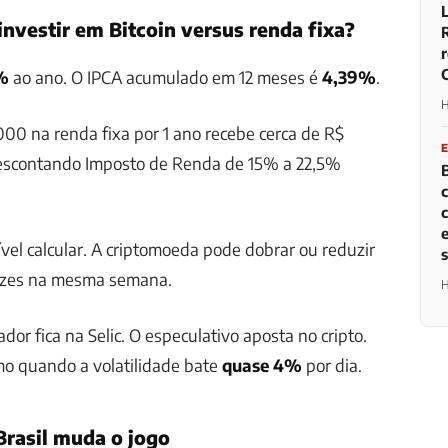
nvestir em Bitcoin versus renda fixa?
%
ao ano. O IPCA acumulado em 12 meses é
4,39%
.
H
00 na renda fixa por 1 ano recebe cerca de R$
escontando Imposto de Renda de 15% a 22,5%
B
vel calcular. A criptomoeda pode dobrar ou reduzir
ezes na mesma semana.
H
dor fica na Selic. O especulativo aposta no cripto.
mo quando a volatilidade bate
quase 4%
por dia.
Brasil muda o jogo