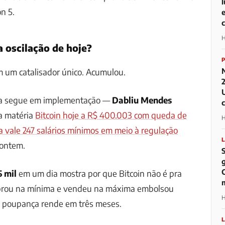
n 5.
H
a oscilação de hoje?
 um catalisador único. Acumulou.
ira segue em implementação —
Dabliu Mendes
a matéria
Bitcoin hoje a R$ 400.003 com queda de
H
 vale 247 salários mínimos em meio à regulação
 ontem.
5 mil
em um dia mostra por que Bitcoin não é pra
prou na mínima e vendeu na máxima embolsou
H
 poupança rende em três meses.