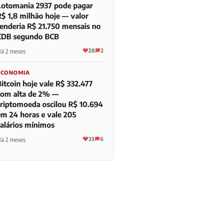
Lotomania 2937 pode pagar
R$ 1,8 milhão hoje — valor
renderia R$ 21.750 mensais no
CDB segundo BCB
28
2
á 2 meses
ECONOMIA
itcoin hoje vale R$ 332.477
com alta de 2% —
criptomoeda oscilou R$ 10.694
em 24 horas e vale 205
salários mínimos
33
6
á 2 meses