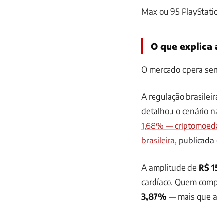
Max ou 95 PlayStatio
O que explica 
O mercado opera sem
A regulação brasile
detalhou o cenário n
1,68% — criptomoeda
brasileira
, publicada
A amplitude de
R$ 1
cardíaco. Quem com
3,87%
— mais que a