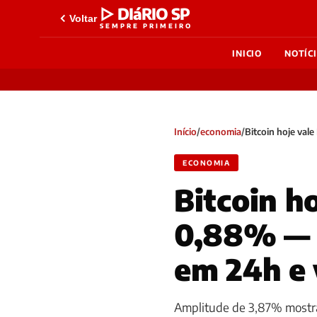
▷ DIáRIO SP
Voltar
SEMPRE PRIMEIRO
INICIO
NOTÍC
Início
/
economia
/
Bitcoin hoje val
ECONOMIA
Bitcoin h
0,88% — c
em 24h e 
Amplitude de 3,87% mostra 