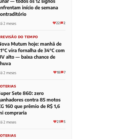
lunar — todos os 12 signos
enfrentam início de semana
contraditório
22
2
á 2 meses
PREVISÃO DO TEMPO
Nova Mutum hoje: manhã de
21°C vira fornalha de 34°C com
UV alto — baixa chance de
chuva
18
7
á 2 meses
LOTERIAS
Super Sete 860: zero
ganhadores contra 85 motos
CG 160 que prêmio de R$ 1,6
mi compraria
21
5
á 2 meses
LOTERIAS