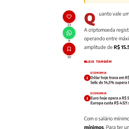
Q
uanto vale um
13
A criptomoeda regist
operando entre máx
9
amplitude de
R$ 15.
10
LEIA TAMBÉM
ECONOMIA
Dólar hoje trava em 
2
Selic de 14,5% supera
ECONOMIA
Euro hoje opera a R$ 
3
Europa custa R$ 4.121
Com o salário mínim
mínimos
. Para ter 