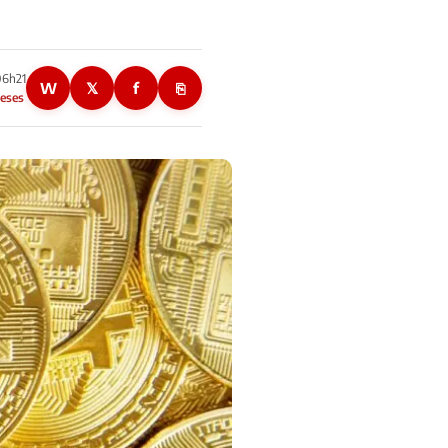
06h21
W
𝕏
f
⎘
eses