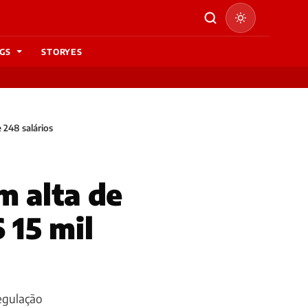
GS
STORYES
 248 salários
m alta de
 15 mil
regulação