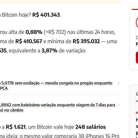
 Bitcoin hoje?
R$ 401.343
.
rou alta de
0,88%
(+R$ 702) nas últimas 24 horas,
D
ima de
R$ 410.567
e mínima de
R$ 395.032
— uma
F
535
, equivalente a
3,87%
de variação.
R$ 5,0778 sem oscilação — moeda congela no pregão enquanto
 IPCA
5,8862 com baixíssima variação enquanto viagem de 7 dias para
 só no câmbio
o a
R$ 1.621
, um Bitcoin vale hoje
248 salários
uma ideia: o mesmo valor compraria 38 iPhones 16 Pro