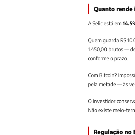
Quanto rende i
A Selic está em
14,5
Quem guarda R$ 10.0
1.450,00 brutos — d
conforme o prazo.
Com Bitcoin? Impossí
pela metade — às v
O investidor conserva
Não existe meio-ter
Regulação no 