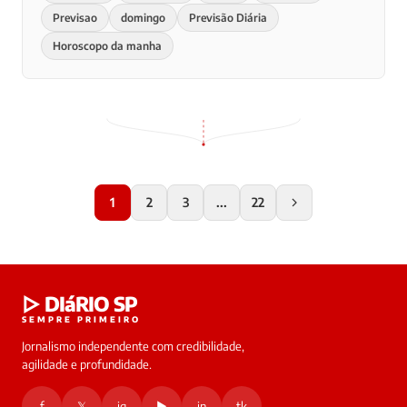
Previsao
domingo
Previsão Diária
Horoscopo da manha
1
2
3
...
22
▷ DIáRIO SP
SEMPRE PRIMEIRO
Jornalismo independente com credibilidade,
agilidade e profundidade.
f
𝕏
ig
▶
in
tk