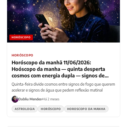
HORÓSCOPO
HORÓSCOPO
Horóscopo da manhã 11/06/2026:
Hoóscopo da manha — quinta desperta
cosmos com energia dupla — signos de
fogo aceleram enquanto água pede pausa
Quinta-feira divide cosmos entre signos de fogo que querem
reflexiva
acelerar e signos de água que pedem reflexão matinal
Dabliu Mendes
Há 2 meses
ASTROLOGIA
HORÓSCOPO
HOROSCOPO DA MANHA