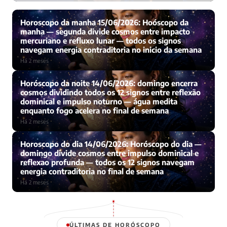
Há 2 meses · Por Dabliu Mendes
Horoscopo da manha 15/06/2026: Hoóscopo da
manha — segunda divide cosmos entre impacto
mercuriano e refluxo lunar — todos os signos
navegam energia contraditoria no inicio da semana
Há 2 meses
Horóscopo da noite 14/06/2026: domingo encerra
cosmos dividindo todos os 12 signos entre reflexão
dominical e impulso noturno — água medita
enquanto fogo acelera no final de semana
Há 2 meses
Horoscopo do dia 14/06/2026: Horóscopo do dia —
domingo divide cosmos entre impulso dominical e
reflexao profunda — todos os 12 signos navegam
energia contraditoria no final de semana
Há 2 meses
ÚLTIMAS DE HORÓSCOPO