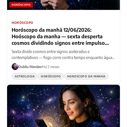
HORÓSCOPO
HORÓSCOPO
Horóscopo da manhã 12/06/2026:
Hoóscopo da manha — sexta desperta
cosmos dividindo signos entre impulso
final e reflexão profunda — fogo acelera
Sexta divide cosmos entre signos acelerados e
enquanto água medita
contemplativos — fogo corre contra tempo enquanto água
prefere reflexão matinal
Dabliu Mendes
Há 2 meses
ASTROLOGIA
HORÓSCOPO
HOROSCOPO DA MANHA