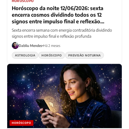
HORÓSCOPO
Horóscopo da noite 12/06/2026: sexta
encerra cosmos dividindo todos os 12
signos entre impulso final e reflexão
profunda — fogo acelera enquanto água
Sexta encerra semana com energia contraditória dividindo
medita
signos entre impulso final e reflexão profunda
Dabliu Mendes
Há 2 meses
ASTROLOGIA
HORÓSCOPO
PREVISÃO NOTURNA
HORÓSCOPO