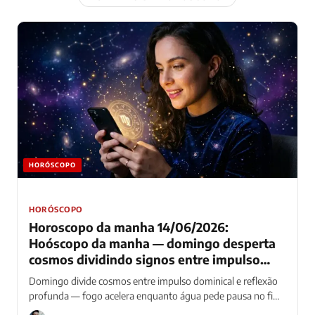
HORÓSCOPO
HORÓSCOPO
Horoscopo da manha 14/06/2026:
Hoóscopo da manha — domingo desperta
cosmos dividindo signos entre impulso
dominical e reflexao profunda — fogo
Domingo divide cosmos entre impulso dominical e reflexão
acelera enquanto agua medita no final de
profunda — fogo acelera enquanto água pede pausa no fim
semana
de semana