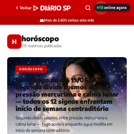
▷ DIáRIO SP
10
online agora
Voltar
👥
Mais de 2.605 visitas este mês
horóscopo
H
215 matérias publicadas
HORÓSCOPO
Horóscopo do dia 15/06/2026:
segunda divide cosmos entre
pressão mercuriana e calma lunar
— todos os 12 signos enfrentam
início de semana contraditório
Segunda divide cosmos entre pressão mercuriana e
calma lunar — fogo acelera enquanto água medita em
início de semana contraditório