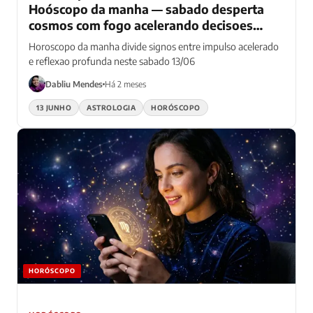
Hoóscopo da manha — sabado desperta
cosmos com fogo acelerando decisoes
enquanto agua medita — todos os 12
Horoscopo da manha divide signos entre impulso acelerado
signos navegam entre impulso e reflexao
e reflexao profunda neste sabado 13/06
profunda
Dabliu Mendes
Há 2 meses
13 JUNHO
ASTROLOGIA
HORÓSCOPO
HORÓSCOPO