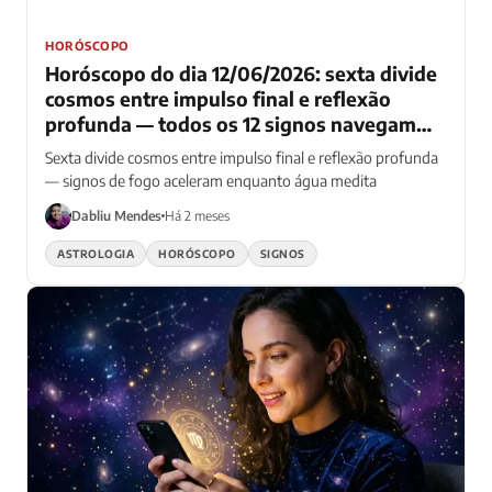
HORÓSCOPO
Horóscopo do dia 12/06/2026: sexta divide
cosmos entre impulso final e reflexão
profunda — todos os 12 signos navegam
energia contraditória que fecha semana
Sexta divide cosmos entre impulso final e reflexão profunda
intensa
— signos de fogo aceleram enquanto água medita
Dabliu Mendes
Há 2 meses
ASTROLOGIA
HORÓSCOPO
SIGNOS