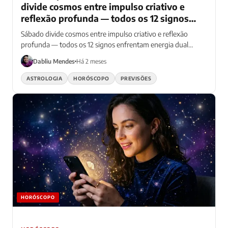
divide cosmos entre impulso criativo e
reflexão profunda — todos os 12 signos
navegam energia dual contraditória
Sábado divide cosmos entre impulso criativo e reflexão
profunda — todos os 12 signos enfrentam energia dual
contraditória
Dabliu Mendes
Há 2 meses
ASTROLOGIA
HORÓSCOPO
PREVISÕES
HORÓSCOPO