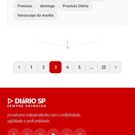
Previsao
domingo
Previsão Diária
Horoscopo da manha
1
2
3
4
5
...
22
▷ DIáRIO SP
SEMPRE PRIMEIRO
Jornalismo independente com credibilidade,
agilidade e profundidade.
f
𝕏
ig
▶
in
tk