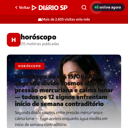
▷ DIáRIO SP
8
online agora
Voltar
👥
Mais de 2.605 visitas este mês
horóscopo
H
215 matérias publicadas
HORÓSCOPO
Horóscopo do dia 15/06/2026:
segunda divide cosmos entre
pressão mercuriana e calma lunar
— todos os 12 signos enfrentam
início de semana contraditório
Segunda divide cosmos entre pressão mercuriana e
calma lunar — fogo acelera enquanto água medita em
início de semana contraditório