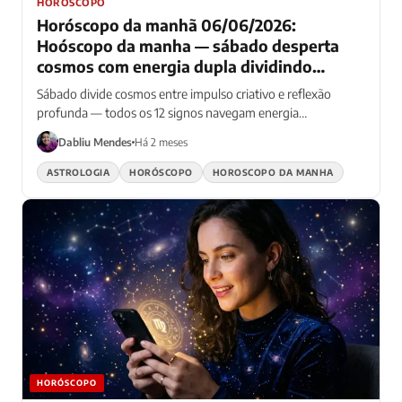
HORÓSCOPO
Horóscopo da manhã 06/06/2026:
Hoóscopo da manha — sábado desperta
cosmos com energia dupla dividindo
signos entre impulso criativo e reflexão
Sábado divide cosmos entre impulso criativo e reflexão
profunda
profunda — todos os 12 signos navegam energia
contraditória matinal
Dabliu Mendes
Há 2 meses
ASTROLOGIA
HORÓSCOPO
HOROSCOPO DA MANHA
HORÓSCOPO