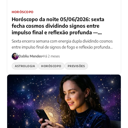
HORÓSCOPO
Horóscopo da noite 05/06/2026: sexta
fecha cosmos dividindo signos entre
impulso final e reflexão profunda —
energia dupla guia todos os 12
Sexta encerra semana com energia dupla dividindo cosmos
entre impulso final de signos de fogo e reflexão profunda
dos signos de água
Dabliu Mendes
Há 2 meses
ASTROLOGIA
HORÓSCOPO
PREVISÕES