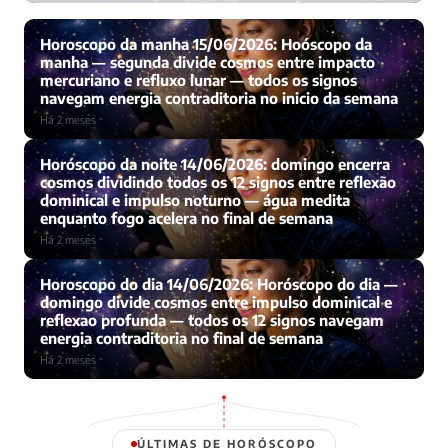
Há 2 meses · Por Dabliu Mendes
Horoscopo da manha 15/06/2026: Hoóscopo da
manha — segunda divide cosmos entre impacto
mercuriano e refluxo lunar — todos os signos
navegam energia contraditoria no inicio da semana
Há 2 meses
Horóscopo da noite 14/06/2026: domingo encerra
cosmos dividindo todos os 12 signos entre reflexão
dominical e impulso noturno — água medita
enquanto fogo acelera no final de semana
Há 2 meses
Horoscopo do dia 14/06/2026: Horóscopo do dia —
domingo divide cosmos entre impulso dominical e
reflexao profunda — todos os 12 signos navegam
energia contraditoria no final de semana
Há 2 meses
ÚLTIMAS DE HORÓSCOPO