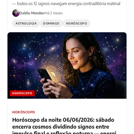
energia contraditória matinal
— todos os 12 signos navegam energia contraditória matinal
Dabliu Mendes
Há 2 meses
ASTROLOGIA
DOMINGO
HORÓSCOPO
HORÓSCOPO
HORÓSCOPO
Horóscopo da noite 06/06/2026: sábado
encerra cosmos dividindo signos entre
impulso final e reflexão noturna — energia