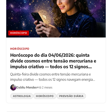
HORÓSCOPO
HORÓSCOPO
Horóscopo do dia 04/06/2026: quinta
divide cosmos entre tensão mercuriana e
impulso criativo — todos os 12 signos
navegam energia dupla contraditória
Quinta-feira divide cosmos entre tensão mercuriana e
impulso criativo — todos os 12 signos navegam energia
dupla contraditória
Dabliu Mendes
Há 2 meses
ASTROLOGIA
HORÓSCOPO
PREVISÃO DIÁRIA