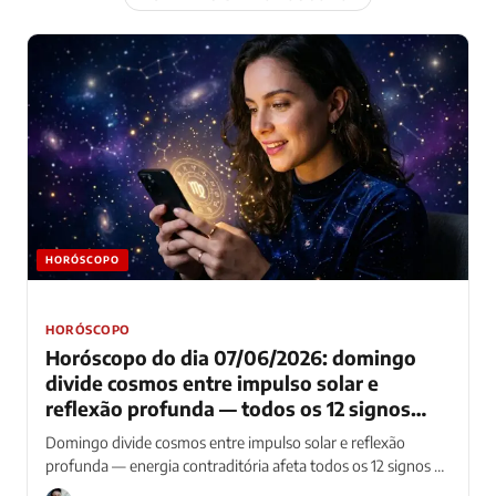
HORÓSCOPO
HORÓSCOPO
Horóscopo do dia 07/06/2026: domingo
divide cosmos entre impulso solar e
reflexão profunda — todos os 12 signos
navegam energia contraditória que mistura
Domingo divide cosmos entre impulso solar e reflexão
ação e pausa
profunda — energia contraditória afeta todos os 12 signos de
formas diferentes