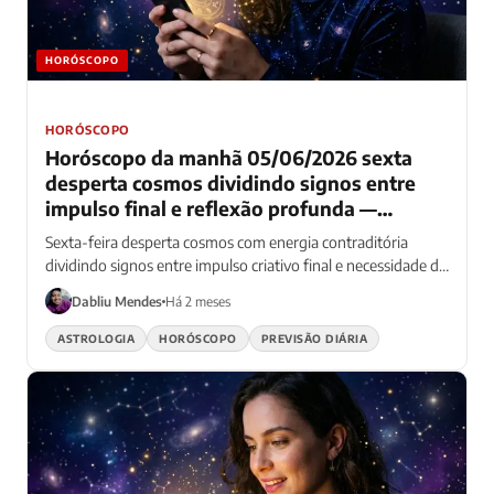
HORÓSCOPO
HORÓSCOPO
Horóscopo da manhã 05/06/2026 sexta
desperta cosmos dividindo signos entre
impulso final e reflexão profunda —
Hoóscopo da manha: energia contraditória
Sexta-feira desperta cosmos com energia contraditória
guia os 12
dividindo signos entre impulso criativo final e necessidade de
reflexão profunda matinal
Dabliu Mendes
Há 2 meses
ASTROLOGIA
HORÓSCOPO
PREVISÃO DIÁRIA