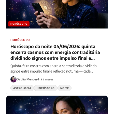
HORÓSCOPO
HORÓSCOPO
Horóscopo da noite 04/06/2026: quinta
encerra cosmos com energia contraditória
dividindo signos entre impulso final e
reflexão noturna profunda
Quinta-feira encerra com energia contraditória dividindo
signos entre impulso final e reflexão noturna — cada
elemento reage diferente ao dilema cósmico desta noite
Dabliu Mendes
Há 2 meses
única
ASTROLOGIA
HORÓSCOPO
NOITE