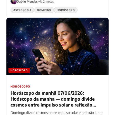
Dabliu Mendes
Há 2 meses
ASTROLOGIA
DOMINGO
HORÓSCOPO
HORÓSCOPO
HORÓSCOPO
Horóscopo da manhã 07/06/2026:
Hoóscopo da manha — domingo divide
cosmos entre impulso solar e reflexão
profunda — todos os 12 signos navegam
Domingo divide cosmos entre impulso solar e reflexão lunar