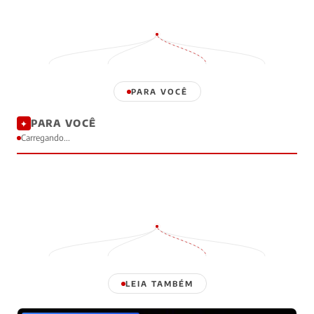
Márcia D.
Há 4 meses
MD
mas gente, será que essa energia vai se manter
durante o mês todo?
❤️ 8
💬 Responder
lucastk99
Há 4 meses
L
PARA VOCÊ
hahaha, Câncer precisa decidir com equilíbrio, é bem
isso mesmo!!!
PARA VOCÊ
✦
❤️ 12
💬 Responder
Carregando...
Lê
Há 4 meses
L
não sei pq, mas esse horóscopo tá me fazendo
pensar q eu deveria investir 🤔
❤️ 1
💬 Responder
Valdirene da Silva
Há 4 meses
VS
Virgem precisa ter controle e planejamento... eu sou
LEIA TAMBÉM
bagunceiro, socorro!!!!
❤️ 12
💬 Responder