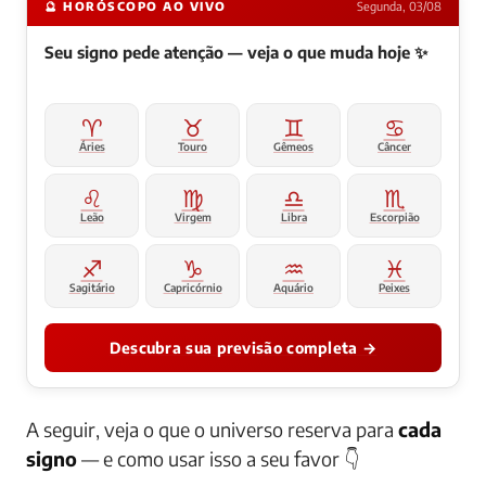
🔮 HORÓSCOPO AO VIVO
Segunda, 03/08
Seu signo pede atenção — veja o que muda hoje ✨
♈
♉
♊
♋
Áries
Touro
Gêmeos
Câncer
♌
♍
♎
♏
Leão
Virgem
Libra
Escorpião
♐
♑
♒
♓
Sagitário
Capricórnio
Aquário
Peixes
Descubra sua previsão completa →
A seguir, veja o que o universo reserva para
cada
signo
— e como usar isso a seu favor 👇