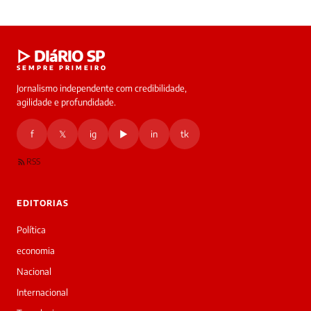
Nanda 💅
Há 4 meses
N
gente, q coisa absurda, amor e dinheiro dominando
o dia!!! 😡😡😡
Laura
▷ DIáRIO SP
❤️ 4
online
💬 Responder
SEMPRE PRIMEIRO
Jornalismo independente com credibilidade,
HOJE
agilidade e profundidade.
🔒 As
nsagens
f
𝕏
ig
▶
in
tk
desta
onversa
são
RSS
rivadas
tre você
 Laura.
EDITORIAS
Laura
Oi!
Política
👋
economia
Bom
dia!
Nacional
Sou
Internacional
a