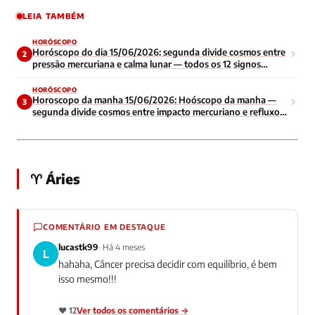
LEIA TAMBÉM
HORÓSCOPO
Horóscopo do dia 15/06/2026: segunda divide cosmos entre
2
pressão mercuriana e calma lunar — todos os 12 signos
enfrentam início de semana contraditório
HORÓSCOPO
Horoscopo da manha 15/06/2026: Hoóscopo da manha —
3
segunda divide cosmos entre impacto mercuriano e refluxo
lunar — todos os signos navegam energia contraditoria no
inicio da semana
♈ Áries
COMENTÁRIO EM DESTAQUE
lucastk99
· Há 4 meses
L
hahaha, Câncer precisa decidir com equilíbrio, é bem
isso mesmo!!!
❤️ 12
Ver todos os comentários →