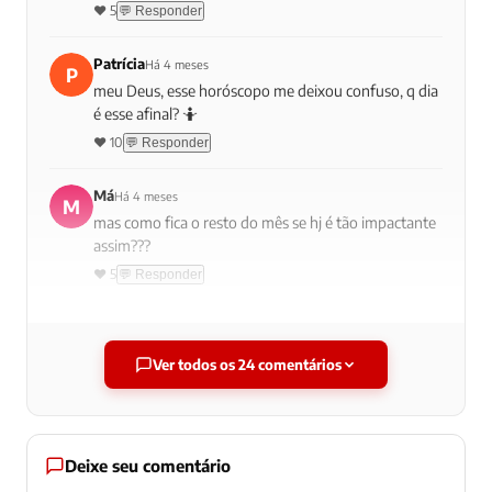
❤️ 5
💬 Responder
Patrícia
Há 4 meses
P
meu Deus, esse horóscopo me deixou confuso, q dia
é esse afinal? 🤷
❤️ 10
💬 Responder
Má
Há 4 meses
M
mas como fica o resto do mês se hj é tão impactante
assim???
❤️ 5
💬 Responder
Aline R.
Há 4 meses
AR
amo esse negócio de horóscopo e como ele pode
Ver todos os 24 comentários
influenciar meu dia! 💖
❤️ 11
💬 Responder
Marcelo
Há 4 meses
Deixe seu comentário
M
se eu não tiver uma oportunidade escondida, fico