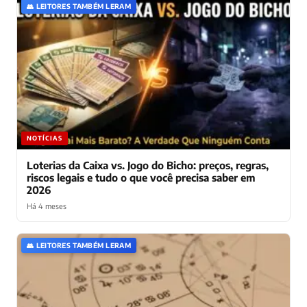
👥 LEITORES TAMBÉM LERAM
Edvaldo Santos
Há 4 meses
ES
hmmm, Libra fala de decisões importantes, mas e
quem não sabe fazer isso???
❤️ 9
💬 Responder
Eliana
Há 4 meses
E
eu sou escorpiano e o mistério me atrai mto, mas
será que é sempre bom???
NOTÍCIAS
❤️ 5
💬 Responder
Loterias da Caixa vs. Jogo do Bicho: preços, regras,
riscos legais e tudo o que você precisa saber em
Cleidiane dos Santos
Há 4 meses
2026
CS
gente, pessoas de Gêmeos têm realmente mta sorte
Há 4 meses
hoje, a comunicação tá a mil 💬
❤️ 9
💬 Responder
👥 LEITORES TAMBÉM LERAM
André Costa
Há 4 meses
AC
Sagitário parece ter um dia leve, mas e qdo as coisas
ficam pesadas???