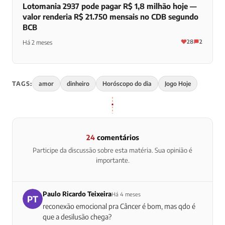
Lotomania 2937 pode pagar R$ 1,8 milhão hoje —
valor renderia R$ 21.750 mensais no CDB segundo
BCB
28
2
Há 2 meses
TAGS:
amor
dinheiro
Horóscopo do dia
Jogo Hoje
24
comentários
Participe da discussão sobre esta matéria. Sua opinião é
importante.
Paulo Ricardo Teixeira
Há 4 meses
PT
reconexão emocional pra Câncer é bom, mas qdo é
que a desilusão chega?