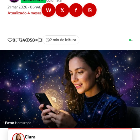
Colunista
21 mar 2026 · 06h48
W
𝕏
f
⎘
Atualizado 4 meses
8
24
58
3
2 min de leitura
–
Foto:
Horoscopo
Clara