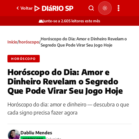
▷ DIáRIO SP
Voltar
👥
Junte-se a 2.605 leitores este mês
Horóscopo do Dia: Amor e Dinheiro Revelam o
Início
/
horóscopo
/
Segredo Que Pode Virar Seu Jogo Hoje
HORÓSCOPO
Horóscopo do Dia: Amor e
Dinheiro Revelam o Segredo
Que Pode Virar Seu Jogo Hoje
Horóscopo do dia: amor e dinheiro — descubra o que
cada signo precisa fazer agora
Dabliu Mendes
HORÓSCOPO