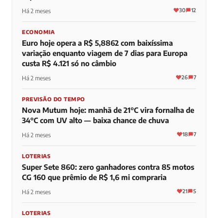
30
12
Há 2 meses
ECONOMIA
Euro hoje opera a R$ 5,8862 com baixíssima
variação enquanto viagem de 7 dias para Europa
custa R$ 4.121 só no câmbio
26
7
Há 2 meses
PREVISÃO DO TEMPO
Nova Mutum hoje: manhã de 21°C vira fornalha de
34°C com UV alto — baixa chance de chuva
18
7
Há 2 meses
LOTERIAS
Super Sete 860: zero ganhadores contra 85 motos
CG 160 que prêmio de R$ 1,6 mi compraria
21
5
Há 2 meses
LOTERIAS