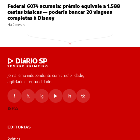
Federal 6074 acumula: prêmio equivale a 1.588
cestas básicas — poderia bancar 20 viagens
completas à Disney
Há 2 meses
▷ DIáRIO SP
SEMPRE PRIMEIRO
Jornalismo independente com credibilidade,
agilidade e profundidade.
f
𝕏
ig
▶
in
tk
RSS
EDITORIAS
Política