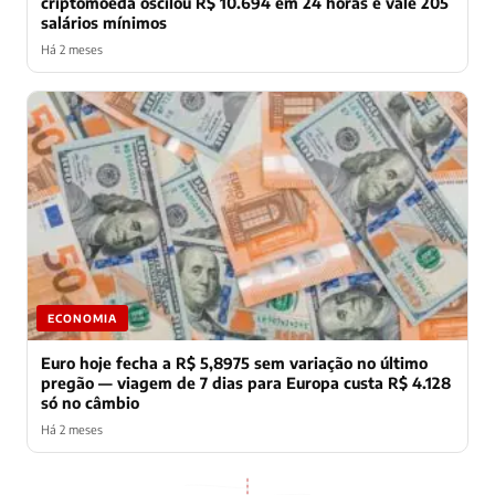
criptomoeda oscilou R$ 10.694 em 24 horas e vale 205
salários mínimos
Há 2 meses
ECONOMIA
Euro hoje fecha a R$ 5,8975 sem variação no último
pregão — viagem de 7 dias para Europa custa R$ 4.128
só no câmbio
Há 2 meses