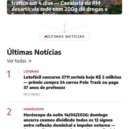
tráfico em 4 dias — Cavalaria da PM
desarticula rede com 200g de drogas e
ligação com facção
Há 4 meses
ÚLTIMAS NOTÍCIAS
Últimas Notícias
Ver todas →
1
LOTERIAS
Lotofácil concurso 3711 sorteia hoje R$ 2 milhões
— prêmio compra 24 carros Polo Track ou paga
37 anos de professor
Há 2 meses
2
HORÓSCOPO
Horóscopo da noite 14/06/2026: domingo
encerra cosmos dividindo todos os 12 signos
entre reflexão dominical e impulso noturno —