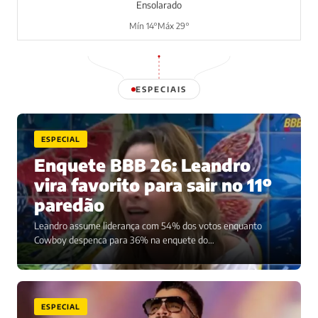
Ensolarado
Mín 14°
Máx 29°
ESPECIAIS
ESPECIAL
Enquete BBB 26: Leandro
vira favorito para sair no 11º
paredão
Leandro assume liderança com 54% dos votos enquanto
Cowboy despenca para 36% na enquete do…
ESPECIAL