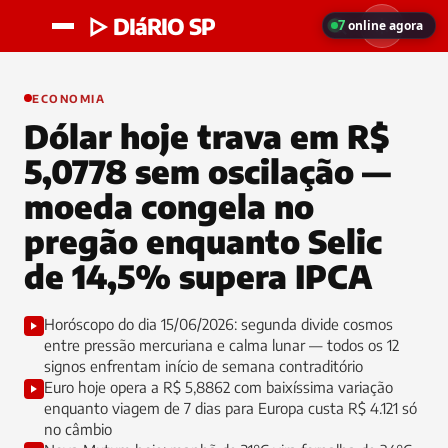
▷ DIáRIO SP
7
online agora
ECONOMIA
Dólar hoje trava em R$
5,0778 sem oscilação —
moeda congela no
pregão enquanto Selic
de 14,5% supera IPCA
Horóscopo do dia 15/06/2026: segunda divide cosmos
entre pressão mercuriana e calma lunar — todos os 12
signos enfrentam início de semana contraditório
Euro hoje opera a R$ 5,8862 com baixíssima variação
enquanto viagem de 7 dias para Europa custa R$ 4.121 só
no câmbio