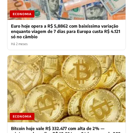
ECONOMIA
Euro hoje opera a R$ 5,8862 com baixíssima variação
enquanto viagem de 7 dias para Europa custa R$ 4.121
só no câmbio
Há 2 meses
ECONOMIA
Bitcoin hoje vale R$ 332.477 com alta de 2% —