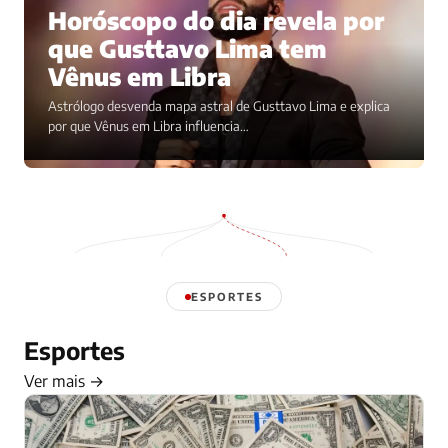
Horóscopo do dia revela por
que Gusttavo Lima tem
Vênus em Libra
Astrólogo desvenda mapa astral de Gusttavo Lima e explica
por que Vênus em Libra influencia…
ESPORTES
Esportes
Ver mais →