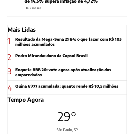
de 14,5% supera inflação de 4,72%
Há 2 meses
Mais Lidas
1
Resultado da Mega-Sena 2984: o que fazer com R$ 105
milhões acumulados
2
Pedro Miranda: dono da Capsul Brasil
3
Enquete BBB 26: vote agora após atualização dos
emparedados
4
Quina 6977 acumulada: quanto rende R$ 10,5 milhões
Tempo Agora
29°
São Paulo, SP