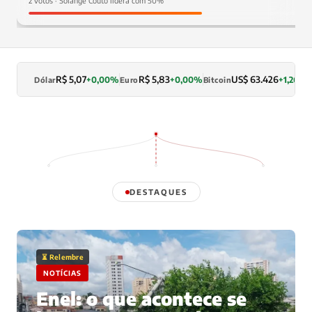
2 votos · Solange Couto lidera com 50%
R$ 5,07
R$ 5,83
US$ 63.426
+0,00%
+0,00%
+1,26%
Dólar
Euro
Bitcoin
DESTAQUES
⏳ Relembre
NOTÍCIAS
Enel: o que acontece se