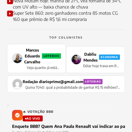
Nova Mutum hoje: manhã de 21°C vira fornalha de 34°C
com UV alto — baixa chance de chuva
Super Sete 860: zero ganhadores contra 85 motos CG
160 que prêmio de R$ 1,6 mi compraria
TOP COLUNISTAS
Marcos
Dabliu
Eduardo
LOTERIAS
ECONOMIA
Mendes
Carvalho
Dólar hoje trava em R$
Veja quanto já está
5,0778 sem oscilação —
acumulado para a Mega
moeda congela no
da Virada 2026
pregão enquanto Selic
Redação
diarioprime@gmail.com
LOTERIAS
de 14,5% supera IPCA
Quina 7040: qual a probabilidade de ganhar R$ 15 milhões?
Confira
🔥 VOTAÇÃO BBB
AO VIVO
Enquete BBB? Quem Ana Paula Renault vai indicar ao pared