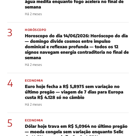
água medita enquanto fogo acelera no final de
semana
Há 2 meses
3
HORÓSCOPO
Horoscopo do dia 14/06/2026: Horóscopo do dia
— domingo divide cosmos entre impulso
dominical e reflexao profunda — todos os 12
signos navegam energia contraditoria no final de
semana
Há 2 meses
4
ECONOMIA
Euro hoje fecha a R$ 5,8975 sem variação no
último pregão — viagem de 7 dias para Europa
custa R$ 4.128 só no câmbio
Há 2 meses
5
ECONOMIA
Dólar hoje trava em R$ 5,0964 no último pregão
— moeda congela sem variação enquanto Selic