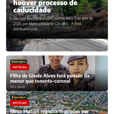
houver processo de
caducidade
São José dos Campos (SP), quinta-feira, 9 de abril de
2026, por Marcos Eduardo Carvalho – A Enel,
distribuidora de…
⏳ Relembre
NOTÍCIAS
Filha de Gisele Alves terá pensão 8x
menor que tenente-coronel
Há 4 meses
⏳ Relembre
NOTÍCIAS
Nova Mutum registra 15 prisões por