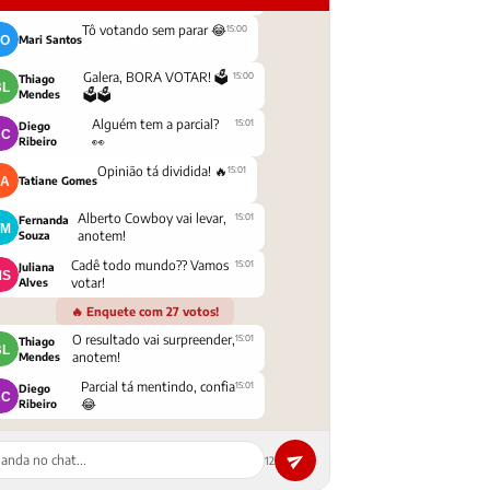
escolha! 💪
Tô votando sem parar 😂
15:00
Mari Santos
Galera, BORA VOTAR! 🗳️
15:00
Thiago
🗳️🗳️
Mendes
Alguém tem a parcial?
15:01
Diego
👀
Ribeiro
Opinião tá dividida! 🔥
15:01
Tatiane Gomes
Alberto Cowboy vai levar,
15:01
Fernanda
anotem!
Souza
Cadê todo mundo?? Vamos
15:01
Juliana
votar!
Alves
🔥 Enquete com 27 votos!
O resultado vai surpreender,
15:01
Thiago
anotem!
Mendes
Parcial tá mentindo, confia
15:01
Diego
😂
Ribeiro
12