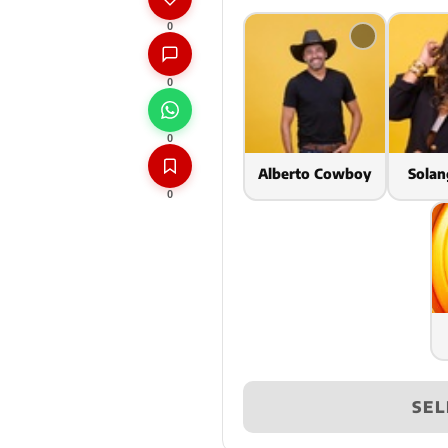
0
0
0
Alberto Cowboy
Solan
0
SEL