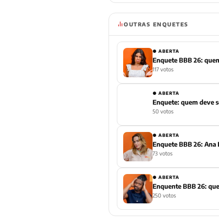
OUTRAS ENQUETES
● ABERTA
117 votos
● ABERTA
Enquete: quem deve se
50 votos
● ABERTA
Enquete BBB 26: Ana 
73 votos
● ABERTA
Enquente BBB 26: que
250 votos