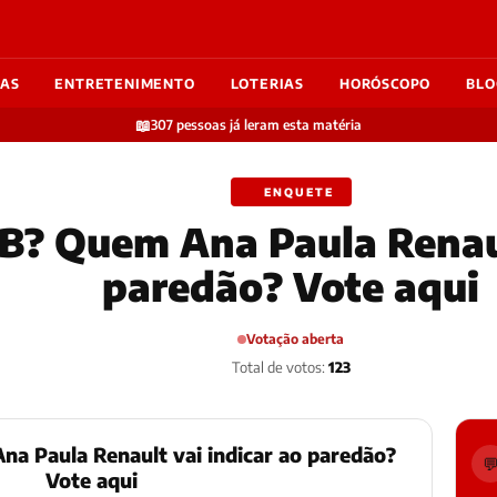
IAS
ENTRETENIMENTO
LOTERIAS
HORÓSCOPO
BLO
📖
307 pessoas já leram esta matéria
ENQUETE
? Quem Ana Paula Renaul
paredão? Vote aqui
Votação aberta
Total de votos:
123
a Paula Renault vai indicar ao paredão?

Vote aqui