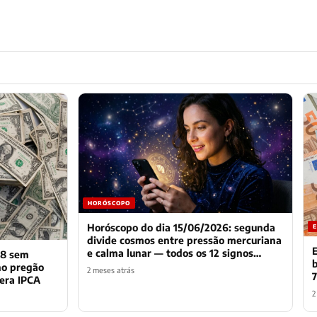
HORÓSCOPO
Horóscopo do dia 15/06/2026: segunda
divide cosmos entre pressão mercuriana
e calma lunar — todos os 12 signos
78 sem
enfrentam início de semana
no pregão
2 meses atrás
contraditório
era IPCA
2