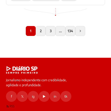
1
2
3
...
134
▷ DIáRIO SP
SEMPRE PRIMEIRO
Jornalismo independente com credibilidade,
agilidade e profundidade.
f
𝕏
ig
▶
in
tk
RSS