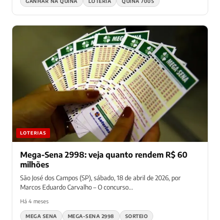
GANHAR NA QUINA
LOTERIA
QUINA 7005
LOTERIAS
Mega-Sena 2998: veja quanto rendem R$ 60
milhões
São José dos Campos (SP), sábado, 18 de abril de 2026, por
Marcos Eduardo Carvalho – O concurso...
Há 4 meses
MEGA SENA
MEGA-SENA 2998
SORTEIO