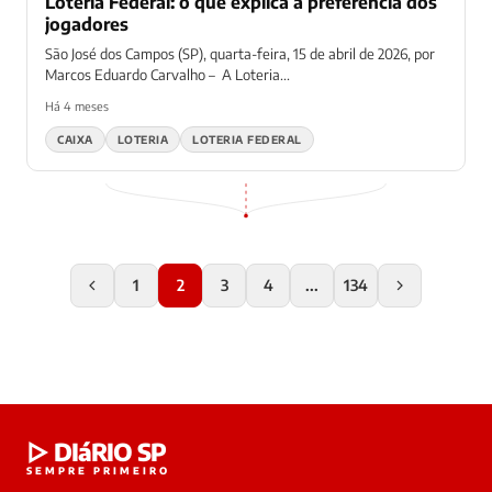
Loteria Federal: o que explica a preferência dos
jogadores
São José dos Campos (SP), quarta-feira, 15 de abril de 2026, por
Marcos Eduardo Carvalho – A Loteria...
Há 4 meses
CAIXA
LOTERIA
LOTERIA FEDERAL
1
2
3
4
...
134
▷ DIáRIO SP
SEMPRE PRIMEIRO