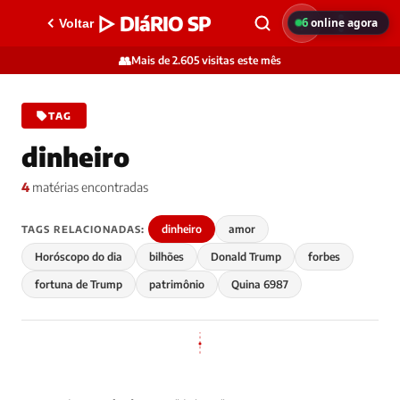
▷ DIáRIO SP
6
online agora
Voltar
👥
Mais de 2.605 visitas este mês
TAG
dinheiro
4
matérias encontradas
dinheiro
amor
TAGS RELACIONADAS:
Horóscopo do dia
bilhões
Donald Trump
forbes
fortuna de Trump
patrimônio
Quina 6987