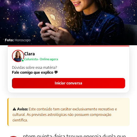
Foto:
Horoscopo
Clara
Colunista · Online agora
Dúvidas sobre essa matéria?
Fale comigo que explico 💬
Iniciar conversa
⚠️ Aviso:
Este conteúdo tem caráter exclusivamente recreativo e
cultural. As previsões astrológicas não possuem comprovação
científica.