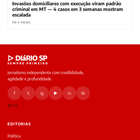
Invasões domiciliares com execução viram padrão
criminal em MT — 4 casos em 3 semanas mostram
escalada
Há 4 meses
Laura
▷ DIáRIO SP
online
SEMPRE PRIMEIRO
Jornalismo independente com credibilidade,
HOJE
agilidade e profundidade.
🔒 As
nsagens
f
𝕏
ig
▶
in
tk
desta
onversa
são
RSS
rivadas
tre você
 Laura.
EDITORIAS
Laura
Oi!
Política