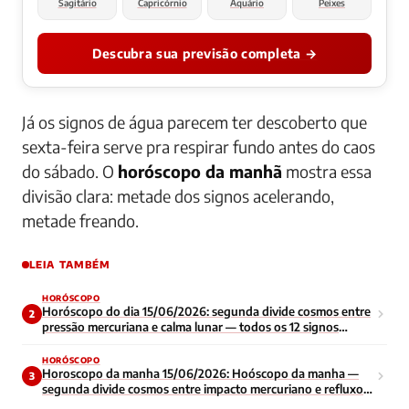
Sagitário
Capricórnio
Aquário
Peixes
Descubra sua previsão completa →
Já os signos de água parecem ter descoberto que
sexta-feira serve pra respirar fundo antes do caos
do sábado. O
horóscopo da manhã
mostra essa
divisão clara: metade dos signos acelerando,
metade freando.
LEIA TAMBÉM
HORÓSCOPO
Horóscopo do dia 15/06/2026: segunda divide cosmos entre
2
pressão mercuriana e calma lunar — todos os 12 signos
enfrentam início de semana contraditório
HORÓSCOPO
Horoscopo da manha 15/06/2026: Hoóscopo da manha —
3
segunda divide cosmos entre impacto mercuriano e refluxo
lunar — todos os signos navegam energia contraditoria no