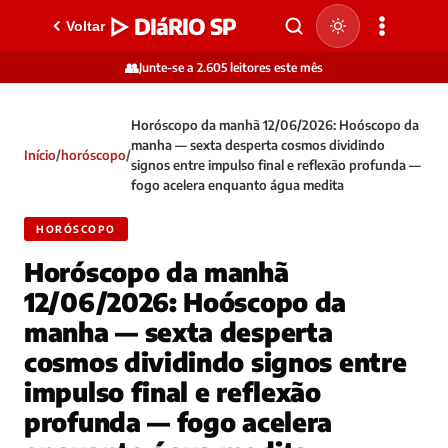
▷ DIáRIO SP
Voltar
👥
Junte-se a 2.605 leitores este mês
Horóscopo da manhã 12/06/2026: Hoóscopo da
manha — sexta desperta cosmos dividindo
Início
/
horóscopo
/
signos entre impulso final e reflexão profunda —
fogo acelera enquanto água medita
HORÓSCOPO
Horóscopo da manhã
12/06/2026: Hoóscopo da
manha — sexta desperta
cosmos dividindo signos entre
impulso final e reflexão
profunda — fogo acelera