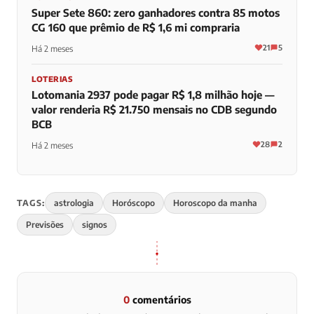
Super Sete 860: zero ganhadores contra 85 motos
CG 160 que prêmio de R$ 1,6 mi compraria
21
5
Há 2 meses
LOTERIAS
Lotomania 2937 pode pagar R$ 1,8 milhão hoje —
valor renderia R$ 21.750 mensais no CDB segundo
BCB
28
2
Há 2 meses
TAGS:
astrologia
Horóscopo
Horoscopo da manha
Previsões
signos
0
comentários