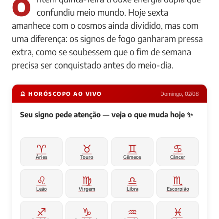
Ontem quinta-feira trouxe energia dupla que
confundiu meio mundo. Hoje sexta
amanhece com o cosmos ainda dividido, mas com
uma diferença: os signos de fogo ganharam pressa
extra, como se soubessem que o fim de semana
precisa ser conquistado antes do meio-dia.
🔮 HORÓSCOPO AO VIVO
Domingo, 02/08
Seu signo pede atenção — veja o que muda hoje ✨
♈
♉
♊
♋
Áries
Touro
Gêmeos
Câncer
♌
♍
♎
♏
Leão
Virgem
Libra
Escorpião
♐
♑
♒
♓