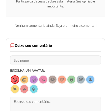
Participe da discussão sobre esta matéria. Sua opinião é
importante.
Nenhum comentário ainda. Seja o primeiro a comentar!
Deixe seu comentário
ESCOLHA UM AVATAR:
😊
🦁
🐱
🦄
🐶
🦊
🐸
🐼
👤
🌟
🔥
💎