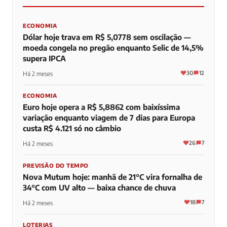
ECONOMIA
Dólar hoje trava em R$ 5,0778 sem oscilação —
moeda congela no pregão enquanto Selic de 14,5%
supera IPCA
30
12
Há 2 meses
ECONOMIA
Euro hoje opera a R$ 5,8862 com baixíssima
variação enquanto viagem de 7 dias para Europa
custa R$ 4.121 só no câmbio
26
7
Há 2 meses
PREVISÃO DO TEMPO
Nova Mutum hoje: manhã de 21°C vira fornalha de
34°C com UV alto — baixa chance de chuva
18
7
Há 2 meses
LOTERIAS