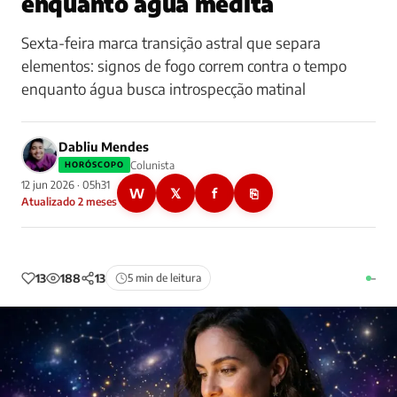
enquanto água medita
Sexta-feira marca transição astral que separa
elementos: signos de fogo correm contra o tempo
enquanto água busca introspecção matinal
Dabliu Mendes
Colunista
HORÓSCOPO
12 jun 2026 · 05h31
W
𝕏
f
⎘
Atualizado 2 meses
13
188
13
5 min de leitura
–