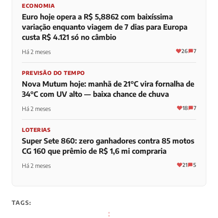
ECONOMIA
Euro hoje opera a R$ 5,8862 com baixíssima
variação enquanto viagem de 7 dias para Europa
custa R$ 4.121 só no câmbio
26
7
Há 2 meses
PREVISÃO DO TEMPO
Nova Mutum hoje: manhã de 21°C vira fornalha de
34°C com UV alto — baixa chance de chuva
18
7
Há 2 meses
LOTERIAS
Super Sete 860: zero ganhadores contra 85 motos
CG 160 que prêmio de R$ 1,6 mi compraria
21
5
Há 2 meses
TAGS: