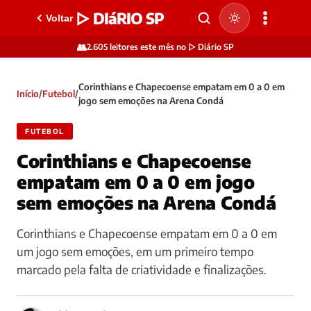
▷ DIáRIO SP
Voltar
👥
2.605 leitores este mês no ▷ Diário SP
Corinthians e Chapecoense empatam em 0 a 0 em
Início
/
Futebol
/
jogo sem emoções na Arena Condá
FUTEBOL
Corinthians e Chapecoense
empatam em 0 a 0 em jogo
sem emoções na Arena Condá
Corinthians e Chapecoense empatam em 0 a 0 em
um jogo sem emoções, em um primeiro tempo
marcado pela falta de criatividade e finalizações.