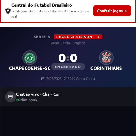
Central do Futebol Brasileiro
⚽
Conferir Jogos →
Escalações · Estatísticas · Tabelas · Placar em tempo
real
SERIE A
REGULAR SEASON - 7
Arena Condá · Chapecó
0
0
:
ENCERRADO
CHAPECOENSE-SC
CORINTHIANS
19/03/2026 · 21:30
Arena Condá
Chat ao vivo · Cha × Cor
💬
Online agora