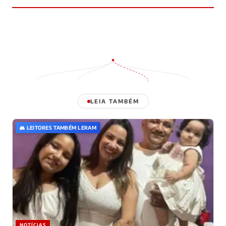
Dri ✨
Há 5 meses
D
QUE JOGO CHATO!!!! Nao aguento mais esse 0 a 0!!!
❤️ 29
💬 Responder
LEIA TAMBÉM
👥 LEITORES TAMBÉM LERAM
NOTÍCIAS