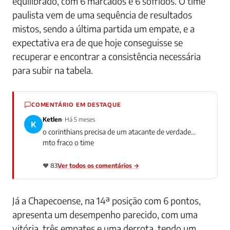
equilibrado, com 6 marcados e 6 sofridos. O time
paulista vem de uma sequência de resultados
mistos, sendo a última partida um empate, e a
expectativa era de que hoje conseguisse se
recuperar e encontrar a consistência necessária
para subir na tabela.
COMENTÁRIO EM DESTAQUE
Ketlen
· Há 5 meses
K
o corinthians precisa de um atacante de verdade...
mto fraco o time
❤️ 83
Ver todos os comentários →
Já a Chapecoense, na 14ª posição com 6 pontos,
apresenta um desempenho parecido, com uma
vitória, três empates e uma derrota, tendo um