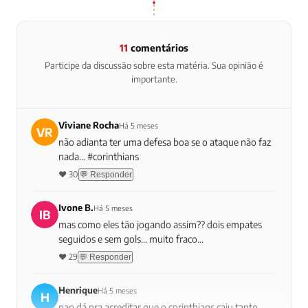
11
comentários
Participe da discussão sobre esta matéria. Sua opinião é
importante.
Viviane Rocha
Há 5 meses
VR
não adianta ter uma defesa boa se o ataque não faz
nada... #corinthians
❤️ 30
💬 Responder
Ivone B.
Há 5 meses
IB
mas como eles tão jogando assim?? dois empates
seguidos e sem gols... muito fraco...
❤️ 29
💬 Responder
Henrique
Há 5 meses
H
nao dá pra acreditar que o corinthians caiu tanto...