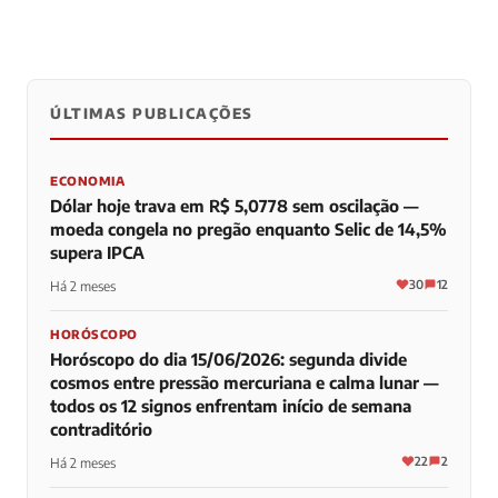
ÚLTIMAS PUBLICAÇÕES
0
0
0
ECONOMIA
Dólar hoje trava em R$ 5,0778 sem oscilação —
moeda congela no pregão enquanto Selic de 14,5%
supera IPCA
30
12
Há 2 meses
HORÓSCOPO
Horóscopo do dia 15/06/2026: segunda divide
cosmos entre pressão mercuriana e calma lunar —
todos os 12 signos enfrentam início de semana
contraditório
22
2
Há 2 meses