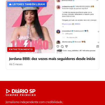
👥 LEITORES TAMBÉM LERAM
ENTRETENIMENTO
Jordana BBB: dez vezes mais seguidores desde início
Há 5 meses
Laura
▷ DIáRIO SP
online
SEMPRE PRIMEIRO
Jornalismo independente com credibilidade,
HOJE