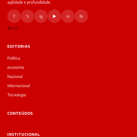
agilidade e profundidade.
🔒 As
nsagens
f
𝕏
ig
▶
in
tk
desta
onversa
são
RSS
rivadas
tre você
 Laura.
EDITORIAS
Laura
Oi!
Política
👋
economia
Bom
dia!
Nacional
Sou
Internacional
a
Laura,
Tecnologia
daqui
do
▷
CONTEÚDOS
Diário
SP.
O
INSTITUCIONAL