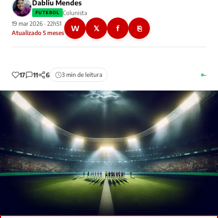
Dabliu Mendes
Colunista
FUTEBOL
19 mar 2026 · 22h51
W
𝕏
f
⎘
Atualizado 5 meses
17
11
6
3 min de leitura
–