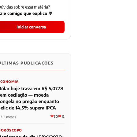
úvidas sobre essa matéria?
ale comigo que explico 💬
Iniciar conversa
ÚLTIMAS PUBLICAÇÕES
0
0
0
ECONOMIA
Dólar hoje trava em R$ 5,0778
sem oscilação — moeda
congela no pregão enquanto
Selic de 14,5% supera IPCA
30
12
á 2 meses
HORÓSCOPO
Horóscopo do dia 15/06/2026: