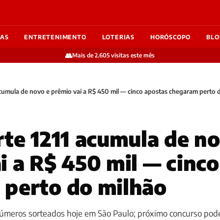
IAS
ENTRETENIMENTO
LOTERIAS
HORÓSCOPO
BLO
👥
Mais de 2.605 visitas este mês
acumula de novo e prêmio vai a R$ 450 mil — cinco apostas chegaram perto 
rte 1211 acumula de n
i a R$ 450 mil — cinc
 perto do milhão
úmeros sorteados hoje em São Paulo; próximo concurso pod