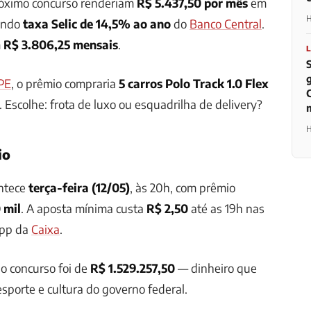
óximo concurso renderiam
R$ 5.437,50 por mês
em
H
undo
taxa Selic de 14,5% ao ano
do
Banco Central
.
m
R$ 3.806,25 mensais
.
PE
, o prêmio compraria
5 carros Polo Track 1.0 Flex
. Escolhe: frota de luxo ou esquadrilha de delivery?
H
io
ntece
terça-feira (12/05)
, às 20h, com prêmio
 mil
. A aposta mínima custa
R$ 2,50
até as 19h nas
app da
Caixa
.
do concurso foi de
R$ 1.529.257,50
— dinheiro que
 esporte e cultura do governo federal.