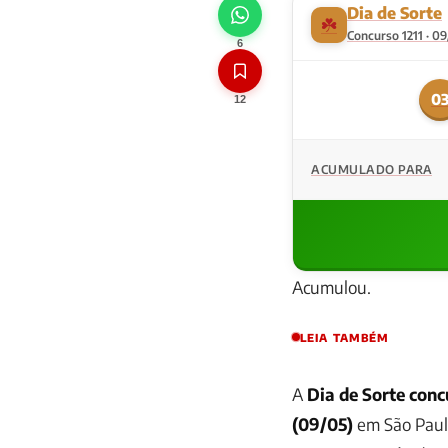
Dia de Sorte
☘️
Concurso 1211 · 0
6
0
12
ACUMULADO PARA
Acumulou.
LEIA TAMBÉM
A
Dia de Sorte conc
(09/05)
em São Paul