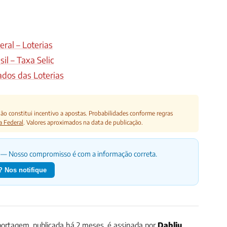
ral – Loterias
il – Taxa Selic
ados das Loterias
o constitui incentivo a apostas. Probabilidades conforme regras
a Federal
. Valores aproximados na data de publicação.
— Nosso compromisso é com a informação correta.
 Nos notifique
ortagem, publicada há 2 meses, é assinada por
Dabliu