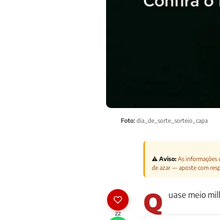
Foto:
dia_de_sorte_sorteio_capa
⚠️ Aviso:
As informações d
de azar — aposte com res
Q
uase meio mil
22