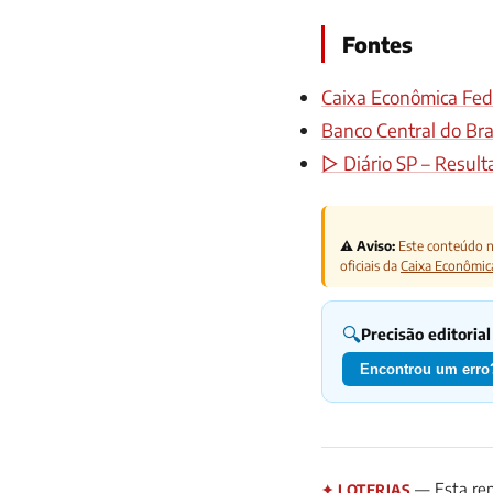
Fontes
Caixa Econômica Fede
Banco Central do Bras
▷ Diário SP – Result
⚠️ Aviso:
Este conteúdo nã
oficiais da
Caixa Econômic
🔍
Precisão editorial
Encontrou um erro?
— Esta rep
✦ LOTERIAS