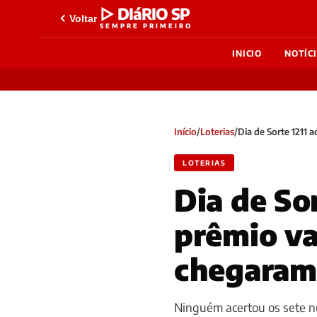
▷ DIáRIO SP
Voltar
SEMPRE PRIMEIRO
INICIO
NOTÍC
Início
/
Loterias
/
Dia de Sorte 1211 
LOTERIAS
Dia de So
prêmio va
chegaram
Ninguém acertou os sete n