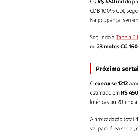
Os
R$ 450 mil
do pr
CDB 100% CDI, seg
Na poupança, seria
Segundo a
Tabela FI
ou
23 motos CG 160
Próximo sorte
O
concurso 1212
aco
estimado em
R$ 450
lotéricas ou 20h no 
A arrecadação total 
vai para área social,