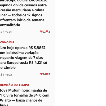
segunda divide cosmos entre
pressão mercuriana e calma
lunar — todos os 12 signos
enfrentam início de semana
contraditório
22
2
á 2 meses
ECONOMIA
Euro hoje opera a R$ 5,8862
com baixíssima variação
enquanto viagem de 7 dias
para Europa custa R$ 4.121 só
no câmbio
26
7
á 2 meses
PREVISÃO DO TEMPO
Nova Mutum hoje: manhã de
21°C vira fornalha de 34°C com
UV alto — baixa chance de
chuva