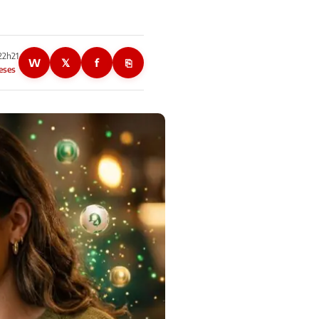
22h21
W
𝕏
f
⎘
eses