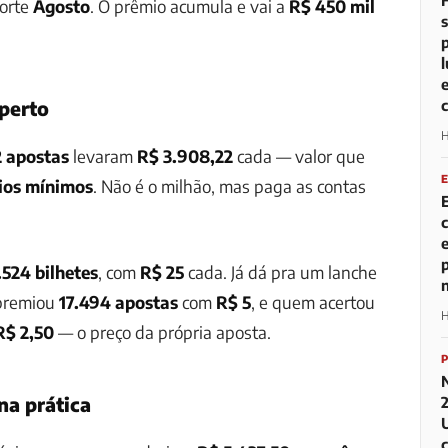
sorte
Agosto
. O prêmio acumula e vai a
R$ 450 mil
perto
H
2 apostas
levaram
R$ 3.908,22
cada — valor que
rios mínimos
. Não é o milhão, mas paga as contas
.524 bilhetes
, com
R$ 25
cada. Já dá pra um lanche
 premiou
17.494 apostas
com
R$ 5
, e quem acertou
H
R$ 2,50
— o preço da própria aposta.
na prática