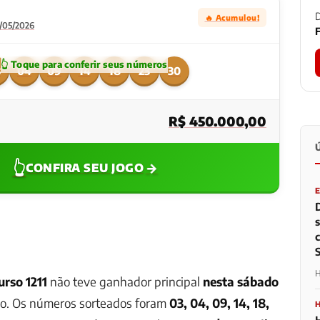
D
🔥 Acumulou!
9/05/2026
F
3
04
09
14
18
23
30
R$ 450.000,00
👆
→
CONFIRA SEU JOGO
H
urso 1211
não teve ganhador principal
nesta sábado
o. Os números sorteados foram
03, 04, 09, 14, 18,