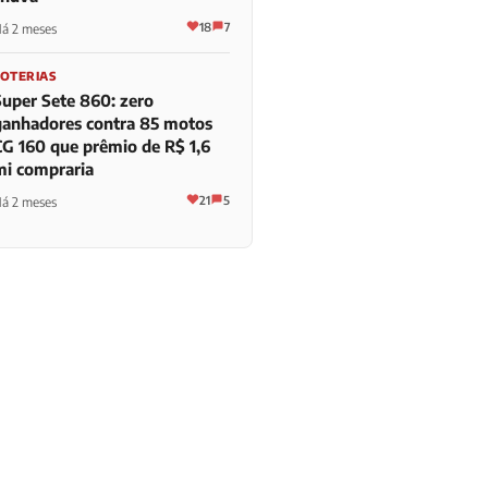
18
7
á 2 meses
LOTERIAS
Super Sete 860: zero
ganhadores contra 85 motos
CG 160 que prêmio de R$ 1,6
mi compraria
21
5
á 2 meses