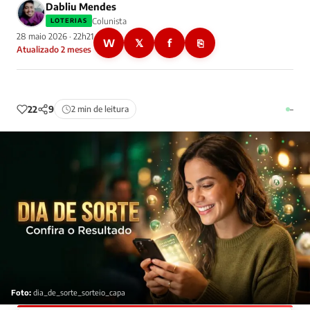
Dabliu Mendes
Colunista
LOTERIAS
28 maio 2026 · 22h21
W
𝕏
f
⎘
Atualizado 2 meses
22
9
2 min de leitura
–
Foto:
dia_de_sorte_sorteio_capa