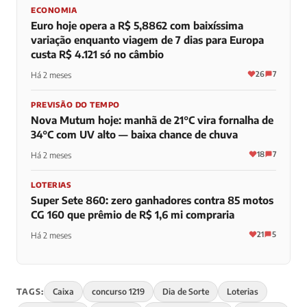
ECONOMIA
Euro hoje opera a R$ 5,8862 com baixíssima
variação enquanto viagem de 7 dias para Europa
custa R$ 4.121 só no câmbio
26
7
Há 2 meses
PREVISÃO DO TEMPO
Nova Mutum hoje: manhã de 21°C vira fornalha de
34°C com UV alto — baixa chance de chuva
18
7
Há 2 meses
LOTERIAS
Super Sete 860: zero ganhadores contra 85 motos
CG 160 que prêmio de R$ 1,6 mi compraria
21
5
Há 2 meses
TAGS:
Caixa
concurso 1219
Dia de Sorte
Loterias