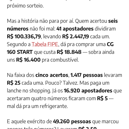
próximo sorteio.
Mas a história não para por aí. Quem acertou
seis
números
não foi mal:
41 apostadores
dividiram
R$ 100.336,79
, levando
R$ 2.447,19
cada um.
Segundo a
Tabela FIPE
, dá pra comprar uma
CG
160 START
que custa
R$ 18.848
— sobra ainda
uns
R$ 16.400
pra combustível.
Na faixa dos
cinco acertos
,
1.417 pessoas
levaram
R$ 25
cada uma. Pouco? Talvez. Mas paga um
lanche no shopping. Já os
16.920 apostadores
que
acertaram quatro números ficaram com
R$ 5
—
mal dá pra um refrigerante.
E aquele exército de
49.260 pessoas
que marcou
apenas três números? Levaram
R$ 2,50
—