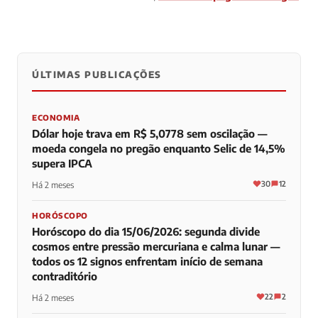
ÚLTIMAS PUBLICAÇÕES
0
0
0
ECONOMIA
Dólar hoje trava em R$ 5,0778 sem oscilação —
moeda congela no pregão enquanto Selic de 14,5%
supera IPCA
30
12
Há 2 meses
HORÓSCOPO
Horóscopo do dia 15/06/2026: segunda divide
cosmos entre pressão mercuriana e calma lunar —
todos os 12 signos enfrentam início de semana
contraditório
22
2
Há 2 meses