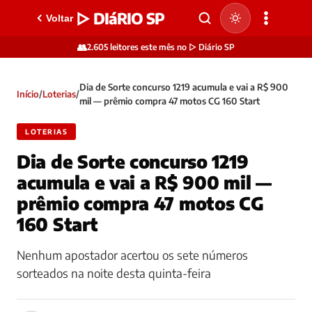
▷ DIáRIO SP
Voltar
👥
2.605 leitores este mês no ▷ Diário SP
Dia de Sorte concurso 1219 acumula e vai a R$ 900
Início
/
Loterias
/
mil — prêmio compra 47 motos CG 160 Start
LOTERIAS
Dia de Sorte concurso 1219
acumula e vai a R$ 900 mil —
prêmio compra 47 motos CG
160 Start
Nenhum apostador acertou os sete números
sorteados na noite desta quinta-feira