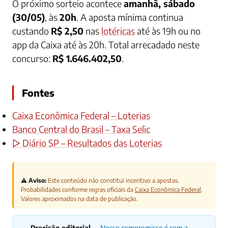
O próximo sorteio acontece
amanhã, sábado
(30/05)
, às
20h
. A aposta mínima continua
custando
R$ 2,50
nas
lotéricas
até às 19h ou no
app da Caixa até às 20h. Total arrecadado neste
concurso:
R$ 1.646.402,50
.
Fontes
Caixa Econômica Federal – Loterias
Banco Central do Brasil – Taxa Selic
▷ Diário SP – Resultados das Loterias
⚠️ Aviso:
Este conteúdo não constitui incentivo a apostas.
Probabilidades conforme regras oficiais da
Caixa Econômica Federal
.
Valores aproximados na data de publicação.
Precisão editorial
— Nosso compromisso é com a