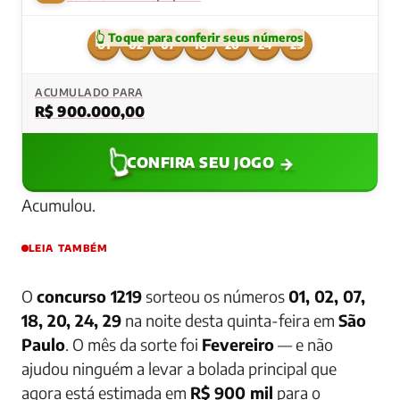
01
02
07
18
20
24
29
ACUMULADO PARA
R$ 900.000,00
👆
→
CONFIRA SEU JOGO
Acumulou.
LEIA TAMBÉM
O
concurso 1219
sorteou os números
01, 02, 07,
18, 20, 24, 29
na noite desta quinta-feira em
São
Paulo
. O mês da sorte foi
Fevereiro
— e não
ajudou ninguém a levar a bolada principal que
agora está estimada em
R$ 900 mil
para o