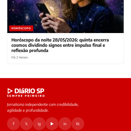
HORÓSCOPO
Horóscopo da noite 28/05/2026: quinta encerra
cosmos dividindo signos entre impulso final e
reflexão profunda
Há 2 meses
Laura
▷ DIáRIO SP
online
SEMPRE PRIMEIRO
Jornalismo independente com credibilidade,
HOJE
agilidade e profundidade.
🔒 As
nsagens
f
𝕏
ig
▶
in
tk
desta
onversa