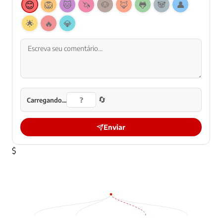
😊
🦁
🐱
🦄
🐶
🦊
🐸
🐼
👤
🌟
🔥
💎
🔄
Carregando...
Enviar
$