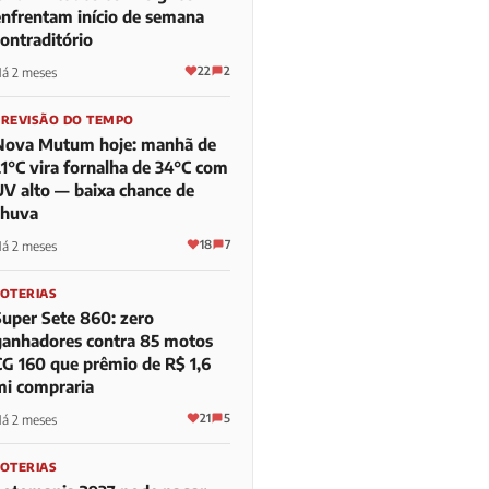
enfrentam início de semana
contraditório
22
2
á 2 meses
PREVISÃO DO TEMPO
Nova Mutum hoje: manhã de
21°C vira fornalha de 34°C com
UV alto — baixa chance de
chuva
18
7
á 2 meses
LOTERIAS
Super Sete 860: zero
ganhadores contra 85 motos
CG 160 que prêmio de R$ 1,6
mi compraria
21
5
á 2 meses
LOTERIAS