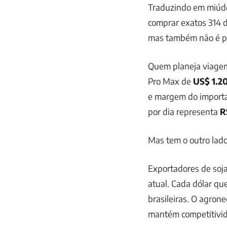
Traduzindo em miúdo
comprar exatos 314 d
mas também não é po
Quem planeja viagem 
Pro Max de
US$ 1.2
e margem do import
por dia representa
R
Mas tem o outro lad
Exportadores de soj
atual. Cada dólar qu
brasileiras. O agron
mantém competitivida