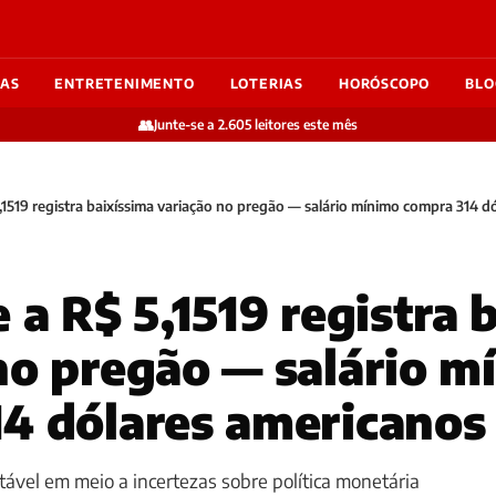
IAS
ENTRETENIMENTO
LOTERIAS
HORÓSCOPO
BLO
👥
Junte-se a 2.605 leitores este mês
5,1519 registra baixíssima variação no pregão — salário mínimo compra 314 d
 a R$ 5,1519 registra 
no pregão — salário m
4 dólares americanos
vel em meio a incertezas sobre política monetária