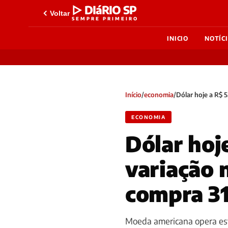
▷ DIáRIO SP
Voltar
SEMPRE PRIMEIRO
INICIO
NOTÍC
Início
/
economia
/
Dólar hoje a R$ 
ECONOMIA
Dólar hoje
variação 
compra 31
Moeda americana opera está