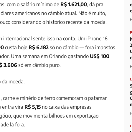
s: com o salário mínimo de
R$ 1.621,00
, dá pra
ólares americanos no câmbio atual. Não é muito,
H
uco considerando o histórico recente da moeda.
internacional sente isso na conta. Um iPhone 16
00
custa hoje
R$ 6.182
só no câmbio — fora impostos
ador. Uma semana em Orlando gastando
US$ 100
$ 3.606
só em câmbio puro.
H
o da moeda.
a, carne e minério de ferro comemoram o patamar
e entra vira
R$ 5,15
no caixa das empresas
H
egócio, que movimenta bilhões em exportação,
de lá fora.