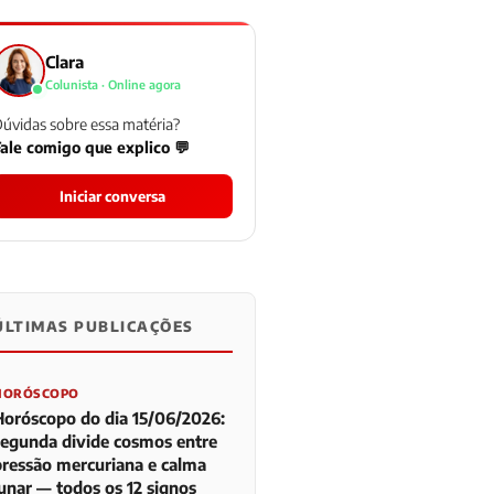
Clara
Colunista · Online agora
úvidas sobre essa matéria?
ale comigo que explico 💬
Iniciar conversa
ÚLTIMAS PUBLICAÇÕES
0
0
0
HORÓSCOPO
Horóscopo do dia 15/06/2026:
segunda divide cosmos entre
pressão mercuriana e calma
lunar — todos os 12 signos