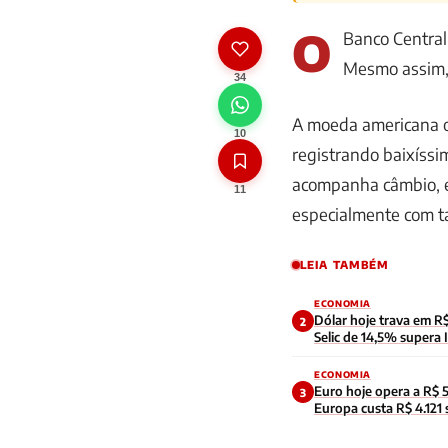
O
Banco Central
Mesmo assim
34
A moeda americana 
10
registrando baixíss
acompanha câmbio, e
11
especialmente com ta
LEIA TAMBÉM
ECONOMIA
Dólar hoje trava em 
2
Selic de 14,5% supera
ECONOMIA
Euro hoje opera a R$ 
3
Europa custa R$ 4.121