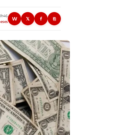
10h46
W
𝕏
f
⎘
meses