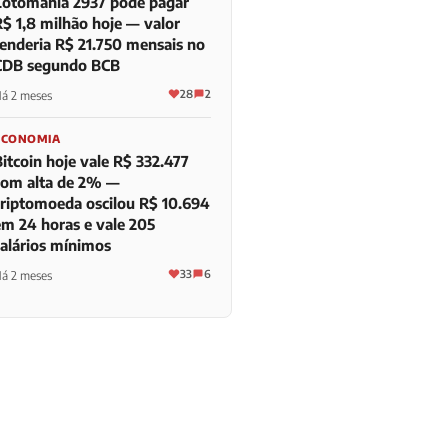
Lotomania 2937 pode pagar
R$ 1,8 milhão hoje — valor
renderia R$ 21.750 mensais no
CDB segundo BCB
28
2
á 2 meses
ECONOMIA
itcoin hoje vale R$ 332.477
com alta de 2% —
criptomoeda oscilou R$ 10.694
em 24 horas e vale 205
salários mínimos
33
6
á 2 meses