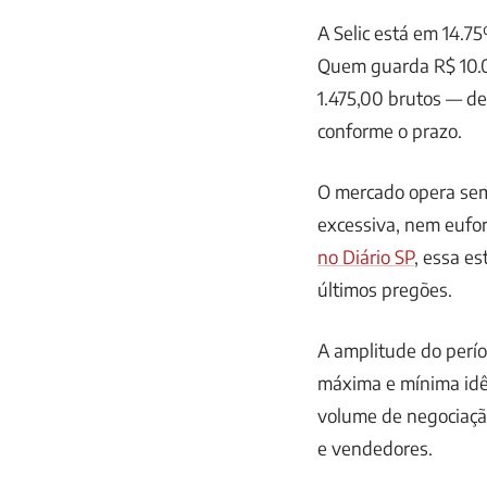
A Selic está em 14.
Quem guarda R$ 10.0
1.475,00 brutos — d
conforme o prazo.
O mercado opera sem 
excessiva, nem eufo
no Diário SP
, essa e
últimos pregões.
A amplitude do perí
máxima e mínima idên
volume de negociaçã
e vendedores.