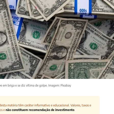
e em briga e se diz vítima de golpe. Imagem: Pixabay
esta matéria têm caráter informativo e educacional. Valores, taxas e
os e
não constituem recomendação de investimento
.