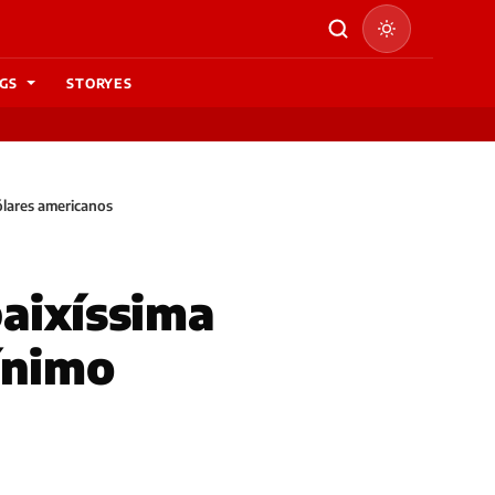
GS
STORYES
ólares americanos
baixíssima
ínimo