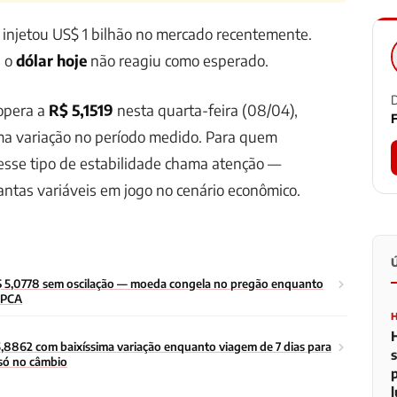
 injetou US$ 1 bilhão no mercado recentemente.
, o
dólar hoje
não reagiu como esperado.
D
opera a
R$ 5,1519
nesta quarta-feira (08/04),
F
ima variação no período medido. Para quem
sse tipo de estabilidade chama atenção —
ntas variáveis em jogo no cenário econômico.
R$ 5,0778 sem oscilação — moeda congela no pregão enquanto
 IPCA
5,8862 com baixíssima variação enquanto viagem de 7 dias para
 só no câmbio