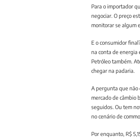
Para o importador qu
negociar. O preço es
monitorar se algum e
E o consumidor final
na conta de energia e
Petróleo também. Até
chegar na padaria.
A pergunta que não q
mercado de câmbio br
seguidos. Ou tem not
no cenário de commod
Por enquanto, R$ 5,1