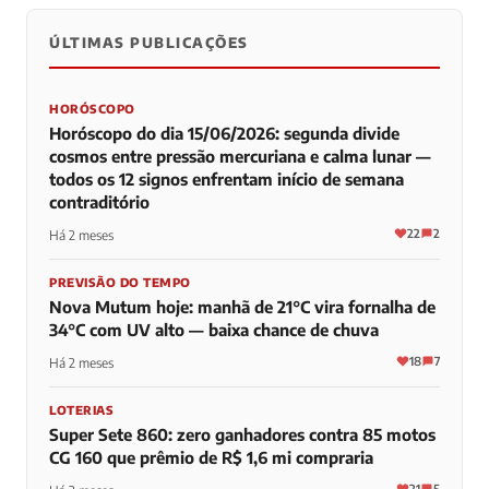
ÚLTIMAS PUBLICAÇÕES
0
0
0
HORÓSCOPO
Horóscopo do dia 15/06/2026: segunda divide
cosmos entre pressão mercuriana e calma lunar —
todos os 12 signos enfrentam início de semana
contraditório
22
2
Há 2 meses
PREVISÃO DO TEMPO
Nova Mutum hoje: manhã de 21°C vira fornalha de
34°C com UV alto — baixa chance de chuva
18
7
Há 2 meses
LOTERIAS
Super Sete 860: zero ganhadores contra 85 motos
CG 160 que prêmio de R$ 1,6 mi compraria
21
5