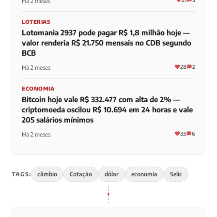
Há 2 meses
LOTERIAS
Lotomania 2937 pode pagar R$ 1,8 milhão hoje —
valor renderia R$ 21.750 mensais no CDB segundo
BCB
28
2
Há 2 meses
ECONOMIA
Bitcoin hoje vale R$ 332.477 com alta de 2% —
criptomoeda oscilou R$ 10.694 em 24 horas e vale
205 salários mínimos
33
6
Há 2 meses
TAGS:
câmbio
Cotação
dólar
economia
Selic