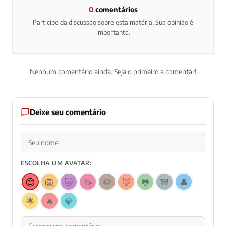
0
comentários
Participe da discussão sobre esta matéria. Sua opinião é
importante.
Nenhum comentário ainda. Seja o primeiro a comentar!
Deixe seu comentário
ESCOLHA UM AVATAR:
😊
🦁
🐱
🦄
🐶
🦊
🐸
🐼
👤
🌟
🔥
💎