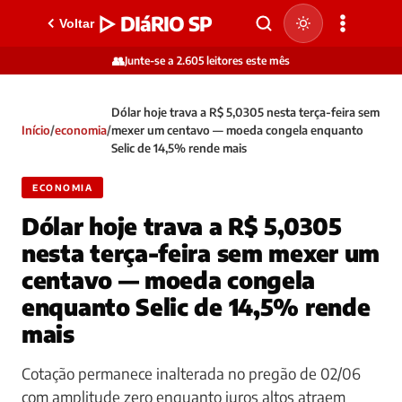
▷ DIáRIO SP
Voltar
👥
Junte-se a 2.605 leitores este mês
Dólar hoje trava a R$ 5,0305 nesta terça-feira sem
Início
/
economia
/
mexer um centavo — moeda congela enquanto
Selic de 14,5% rende mais
ECONOMIA
Dólar hoje trava a R$ 5,0305
nesta terça-feira sem mexer um
centavo — moeda congela
enquanto Selic de 14,5% rende
mais
Cotação permanece inalterada no pregão de 02/06
com amplitude zero enquanto juros altos atraem