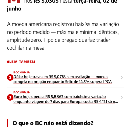
nos
R$ 5,0305
nesta
terça-feira, 02 de
junho
.
A moeda americana registrou baixíssima variação
no período medido — máxima e mínima idênticas,
amplitude zero. Tipo de pregão que faz trader
cochilar na mesa.
LEIA TAMBÉM
ECONOMIA
Dólar hoje trava em R$ 5,0778 sem oscilação — moeda
2
congela no pregão enquanto Selic de 14,5% supera IPCA
ECONOMIA
Euro hoje opera a R$ 5,8862 com baixíssima variação
3
enquanto viagem de 7 dias para Europa custa R$ 4.121 só no
câmbio
O que o BC não está dizendo?