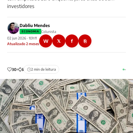
investidores
Dabliu Mendes
Colunista
ECONOMIA
02 jun 2026 · 10h11
W
𝕏
f
⎘
Atualizado 2 meses
30
6
2 min de leitura
–