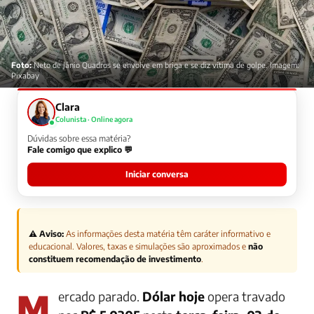
Foto:
Neto de Jânio Quadros se envolve em briga e se diz vítima de golpe. Imagem:
Pixabay
Clara
Colunista · Online agora
Dúvidas sobre essa matéria?
Fale comigo que explico 💬
Iniciar conversa
⚠️ Aviso:
As informações desta matéria têm caráter informativo e
educacional. Valores, taxas e simulações são aproximados e
não
constituem recomendação de investimento
.
Mercado parado.
Dólar hoje
opera travado