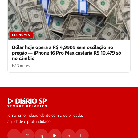
ECONOMIA
Dólar hoje opera a R$ 4,9909 sem oscilação no
pregão — iPhone 16 Pro Max custaria R$ 10.479 só
no câmbio
Há 3 meses
Laura
▷ DIáRIO SP
online
SEMPRE PRIMEIRO
Jornalismo independente com credibilidade,
HOJE
agilidade e profundidade.
🔒 As
nsagens
f
𝕏
ig
▶
in
tk
desta