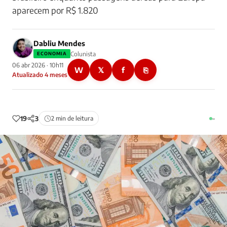
aparecem por R$ 1.820
Dabliu Mendes
Colunista
ECONOMIA
06 abr 2026 · 10h11
W
𝕏
f
⎘
Atualizado 4 meses
19
3
2 min de leitura
–