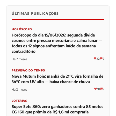
ÚLTIMAS PUBLICAÇÕES
0
0
0
HORÓSCOPO
Horóscopo do dia 15/06/2026: segunda divide
cosmos entre pressão mercuriana e calma lunar —
todos os 12 signos enfrentam início de semana
contraditório
22
2
Há 2 meses
PREVISÃO DO TEMPO
Nova Mutum hoje: manhã de 21°C vira fornalha de
34°C com UV alto — baixa chance de chuva
18
7
Há 2 meses
LOTERIAS
Super Sete 860: zero ganhadores contra 85 motos
CG 160 que prêmio de R$ 1,6 mi compraria