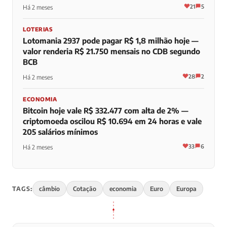
21
5
Há 2 meses
LOTERIAS
Lotomania 2937 pode pagar R$ 1,8 milhão hoje —
valor renderia R$ 21.750 mensais no CDB segundo
BCB
28
2
Há 2 meses
ECONOMIA
Bitcoin hoje vale R$ 332.477 com alta de 2% —
criptomoeda oscilou R$ 10.694 em 24 horas e vale
205 salários mínimos
33
6
Há 2 meses
TAGS:
câmbio
Cotação
economia
Euro
Europa