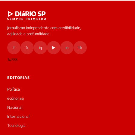
Laura
▷ DIáRIO SP
online
SEMPRE PRIMEIRO
Jornalismo independente com credibilidade,
HOJE
agilidade e profundidade.
🔒 As
nsagens
f
𝕏
ig
▶
in
tk
desta
onversa
são
RSS
rivadas
tre você
 Laura.
EDITORIAS
Laura
Oi!
Política
👋
economia
Boa
tarde!
Nacional
Sou
Internacional
a
Laura,
Tecnologia
daqui