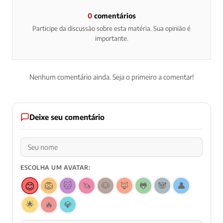
0
comentários
Participe da discussão sobre esta matéria. Sua opinião é
importante.
Nenhum comentário ainda. Seja o primeiro a comentar!
Deixe seu comentário
ESCOLHA UM AVATAR:
😊
🦁
🐱
🦄
🐶
🦊
🐸
🐼
👤
🌟
🔥
💎