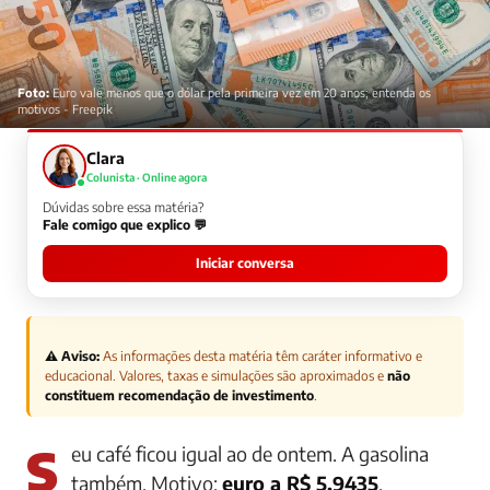
Foto:
Euro vale menos que o dólar pela primeira vez em 20 anos; entenda os
motivos - Freepik
Clara
Colunista · Online agora
Dúvidas sobre essa matéria?
Fale comigo que explico 💬
Iniciar conversa
⚠️ Aviso:
As informações desta matéria têm caráter informativo e
educacional. Valores, taxas e simulações são aproximados e
não
constituem recomendação de investimento
.
Seu café ficou igual ao de ontem. A gasolina
também. Motivo:
euro a R$ 5,9435
.