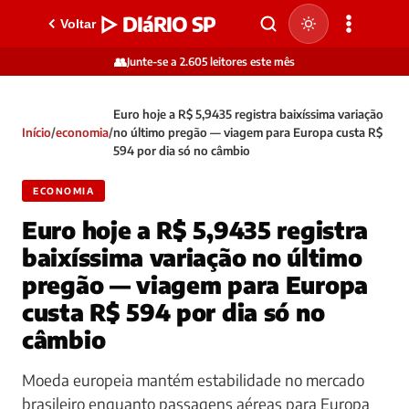
▷ DIáRIO SP
Voltar
👥
Junte-se a 2.605 leitores este mês
Euro hoje a R$ 5,9435 registra baixíssima variação
Início
/
economia
/
no último pregão — viagem para Europa custa R$
594 por dia só no câmbio
ECONOMIA
Euro hoje a R$ 5,9435 registra
baixíssima variação no último
pregão — viagem para Europa
custa R$ 594 por dia só no
câmbio
Moeda europeia mantém estabilidade no mercado
brasileiro enquanto passagens aéreas para Europa