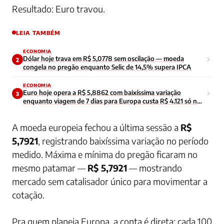
Resultado: Euro travou.
LEIA TAMBÉM
ECONOMIA
Dólar hoje trava em R$ 5,0778 sem oscilação — moeda
2
congela no pregão enquanto Selic de 14,5% supera IPCA
ECONOMIA
Euro hoje opera a R$ 5,8862 com baixíssima variação
3
enquanto viagem de 7 dias para Europa custa R$ 4.121 só no
câmbio
A moeda europeia fechou a última sessão a
R$
5,7921
, registrando baixíssima variação no período
medido. Máxima e mínima do pregão ficaram no
mesmo patamar —
R$ 5,7921
— mostrando
mercado sem catalisador único para movimentar a
cotação.
Pra quem planeja Europa, a conta é direta: cada 100