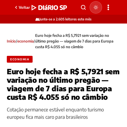
▷ DIáRIO SP
Voltar
👥
Junte-se a 2.605 leitores este mês
Euro hoje fecha a R$ 5,7921 sem variação no
Início
/
economia
/
último pregão — viagem de 7 dias para Europa
custa R$ 4.055 só no câmbio
ECONOMIA
Euro hoje fecha a R$ 5,7921 sem
variação no último pregão —
viagem de 7 dias para Europa
custa R$ 4.055 só no câmbio
Cotação permanece estável enquanto turismo
europeu fica mais caro para brasileiros