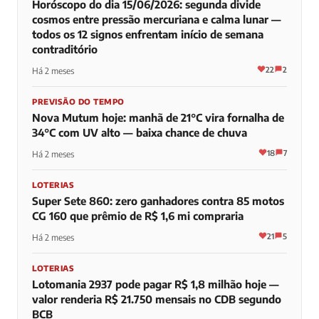
Horóscopo do dia 15/06/2026: segunda divide
cosmos entre pressão mercuriana e calma lunar —
todos os 12 signos enfrentam início de semana
contraditório
22
2
Há 2 meses
PREVISÃO DO TEMPO
Nova Mutum hoje: manhã de 21°C vira fornalha de
34°C com UV alto — baixa chance de chuva
18
7
Há 2 meses
LOTERIAS
Super Sete 860: zero ganhadores contra 85 motos
CG 160 que prêmio de R$ 1,6 mi compraria
21
5
Há 2 meses
LOTERIAS
Lotomania 2937 pode pagar R$ 1,8 milhão hoje —
valor renderia R$ 21.750 mensais no CDB segundo
BCB