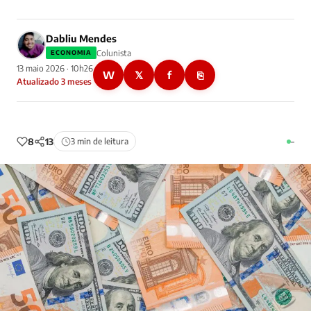
Dabliu Mendes
Colunista
ECONOMIA
13 maio 2026 · 10h26
W
𝕏
f
⎘
Atualizado 3 meses
8
13
3 min de leitura
–