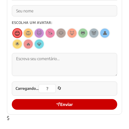
ESCOLHA UM AVATAR:
😊
🦁
🐱
🦄
🐶
🦊
🐸
🐼
👤
🌟
🔥
💎
🔄
Carregando...
Enviar
$