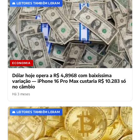
👥 LEITORES TAMBÉM LERAM
ECONOMIA
Dólar hoje opera a R$ 4,8968 com baixíssima
variação — iPhone 16 Pro Max custaria R$ 10.283 só
no câmbio
Há 3 meses
👥 LEITORES TAMBÉM LERAM