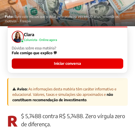
Foto:
Euro vale menos que o dólar pela primeira vez em 20 anos; entenda os
motivos - Freepik
Clara
Colunista · Online agora
Dúvidas sobre essa matéria?
Fale comigo que explico 💬
Iniciar conversa
⚠️ Aviso:
As informações desta matéria têm caráter informativo e
educacional. Valores, taxas e simulações são aproximados e
não
constituem recomendação de investimento
.
R$ 5,7488 contra R$ 5,7488. Zero vírgula zero
de diferença.