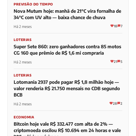
PREVISÃO DO TEMPO
Nova Mutum hoje: manhã de 21°C vira fornalha de
34°C com UV alto — baixa chance de chuva
18
7
Há 2 meses
LOTERIAS
Super Sete 860: zero ganhadores contra 85 motos
CG 160 que prêmio de R$ 1,6 mi compraria
21
5
Há 2 meses
LOTERIAS
Lotomania 2937 pode pagar R$ 1,8 milhão hoje —
valor renderia R$ 21.750 mensais no CDB segundo
BCB
28
2
Há 2 meses
ECONOMIA
Bitcoin hoje vale R$ 332.477 com alta de 2% —
criptomoeda oscilou R$ 10.694 em 24 horas e vale