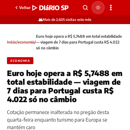
▷ DIáRIO SP
Voltar
👥
Mais de 2.605 visitas este mês
Euro hoje opera a R$ 5,7488 em total estabilidade
Início
/
economia
/
— viagem de 7 dias para Portugal custa R$ 4.022
só no câmbio
ECONOMIA
Euro hoje opera a R$ 5,7488 em
total estabilidade — viagem de
7 dias para Portugal custa R$
4.022 só no câmbio
Cotação permanece inalterada no pregão desta
quarta-feira enquanto turismo para Europa se
mantém caro