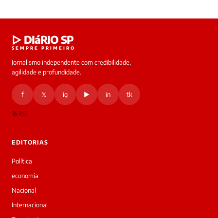
Laura
▷ DIáRIO SP
online
SEMPRE PRIMEIRO
Jornalismo independente com credibilidade,
HOJE
agilidade e profundidade.
🔒 As
nsagens
f
𝕏
ig
▶
in
tk
desta
onversa
são
RSS
rivadas
tre você
 Laura.
EDITORIAS
Laura
Oi!
Política
👋
economia
Boa
tarde!
Nacional
Sou
Internacional
a