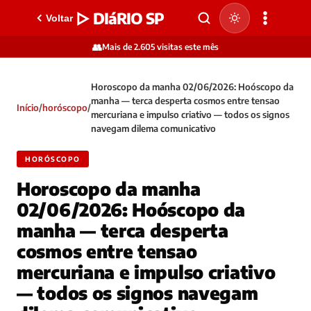
▷ DIáRIO SP
Voltar
👥
Mais de 2.605 visitas este mês
Horoscopo da manha 02/06/2026: Hoóscopo da
manha — terca desperta cosmos entre tensao
Início
/
horóscopo
/
mercuriana e impulso criativo — todos os signos
navegam dilema comunicativo
HORÓSCOPO
Horoscopo da manha
02/06/2026: Hoóscopo da
manha — terca desperta
cosmos entre tensao
mercuriana e impulso criativo
— todos os signos navegam