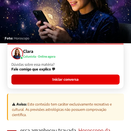
Foto:
Horoscopo
Clara
Colunista · Online agora
Dúvidas sobre essa matéria?
Fale comigo que explico 💬
Iniciar conversa
⚠️ Aviso:
Este conteúdo tem caráter exclusivamente recreativo e
cultural. As previsões astrológicas não possuem comprovação
científica.
Terca amanheceu travada.
Horoscopo da