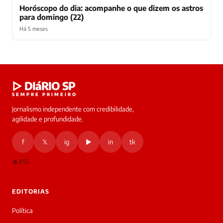
Horóscopo do dia: acompanhe o que dizem os astros
para domingo (22)
Há 5 meses
Laura
▷ DIáRIO SP
online
SEMPRE PRIMEIRO
Jornalismo independente com credibilidade,
HOJE
agilidade e profundidade.
🔒 As
nsagens
f
𝕏
ig
▶
in
tk
desta
onversa
são
RSS
rivadas
tre você
 Laura.
EDITORIAS
Laura
Oi!
Política
👋