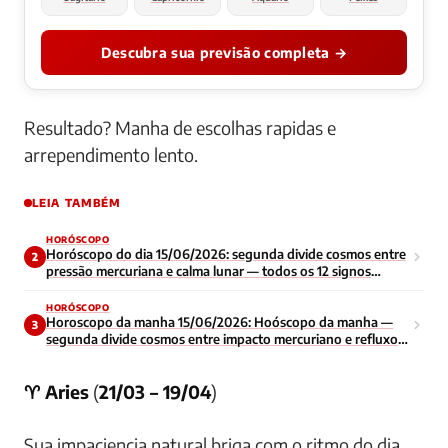
Descubra sua previsão completa →
Resultado? Manha de escolhas rapidas e
arrependimento lento.
LEIA TAMBÉM
HORÓSCOPO
Horóscopo do dia 15/06/2026: segunda divide cosmos entre
2
pressão mercuriana e calma lunar — todos os 12 signos
enfrentam início de semana contraditório
HORÓSCOPO
Horoscopo da manha 15/06/2026: Hoóscopo da manha —
3
segunda divide cosmos entre impacto mercuriano e refluxo
lunar — todos os signos navegam energia contraditoria no
inicio da semana
♈ Aries
(
21/03 – 19/04
)
Sua impaciencia natural briga com o ritmo do dia.