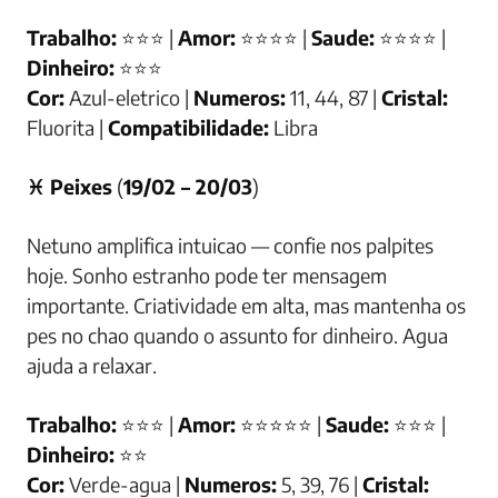
Trabalho:
⭐⭐⭐ |
Amor:
⭐⭐⭐⭐ |
Saude:
⭐⭐⭐⭐ |
Dinheiro:
⭐⭐⭐
Cor:
Azul-eletrico |
Numeros:
11, 44, 87 |
Cristal:
Fluorita |
Compatibilidade:
Libra
♓ Peixes
(
19/02 – 20/03
)
Netuno amplifica intuicao — confie nos palpites
hoje. Sonho estranho pode ter mensagem
importante. Criatividade em alta, mas mantenha os
pes no chao quando o assunto for dinheiro. Agua
ajuda a relaxar.
Trabalho:
⭐⭐⭐ |
Amor:
⭐⭐⭐⭐⭐ |
Saude:
⭐⭐⭐ |
Dinheiro:
⭐⭐
Cor:
Verde-agua |
Numeros:
5, 39, 76 |
Cristal: