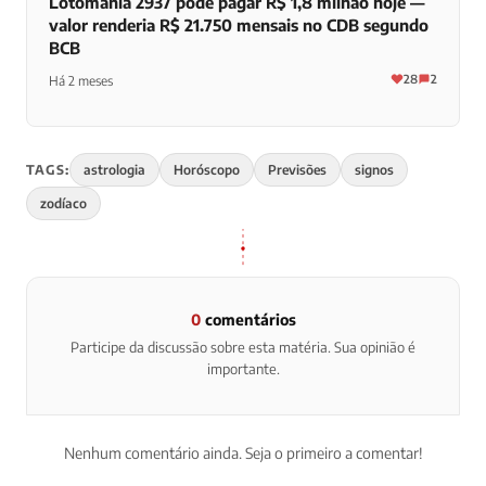
Lotomania 2937 pode pagar R$ 1,8 milhão hoje —
valor renderia R$ 21.750 mensais no CDB segundo
BCB
28
2
Há 2 meses
TAGS:
astrologia
Horóscopo
Previsões
signos
zodíaco
0
comentários
Participe da discussão sobre esta matéria. Sua opinião é
importante.
Nenhum comentário ainda. Seja o primeiro a comentar!