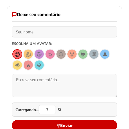
Deixe seu comentário
ESCOLHA UM AVATAR:
😊
🦁
🐱
🦄
🐶
🦊
🐸
🐼
👤
🌟
🔥
💎
🔄
Carregando...
Enviar