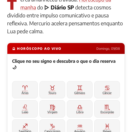
manha
do
▷ Diário SP
detecta cosmos
dividido entre impulso comunicativo e pausa
reflexiva. Mercurio acelera pensamentos enquanto
Lua pede calma.
🔮 HORÓSCOPO AO VIVO
Domingo, 09/08
Clique no seu signo e descubra o que o dia reserva
🌙
♈
♉
♊
♋
Áries
Touro
Gêmeos
Câncer
♌
♍
♎
♏
Leão
Virgem
Libra
Escorpião
♐
♑
♒
♓
Sagitário
Capricórnio
Aquário
Peixes