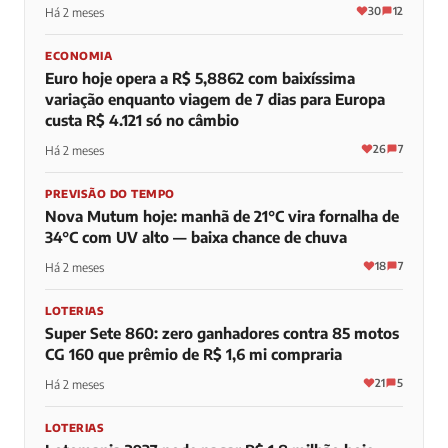
30
12
Há 2 meses
ECONOMIA
Euro hoje opera a R$ 5,8862 com baixíssima
variação enquanto viagem de 7 dias para Europa
custa R$ 4.121 só no câmbio
26
7
Há 2 meses
PREVISÃO DO TEMPO
Nova Mutum hoje: manhã de 21°C vira fornalha de
34°C com UV alto — baixa chance de chuva
18
7
Há 2 meses
LOTERIAS
Super Sete 860: zero ganhadores contra 85 motos
CG 160 que prêmio de R$ 1,6 mi compraria
21
5
Há 2 meses
LOTERIAS