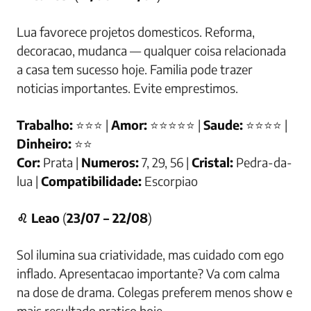
Lua favorece projetos domesticos. Reforma,
decoracao, mudanca — qualquer coisa relacionada
a casa tem sucesso hoje. Familia pode trazer
noticias importantes. Evite emprestimos.
Trabalho:
⭐⭐⭐ |
Amor:
⭐⭐⭐⭐⭐ |
Saude:
⭐⭐⭐⭐ |
Dinheiro:
⭐⭐
Cor:
Prata |
Numeros:
7, 29, 56 |
Cristal:
Pedra-da-
lua |
Compatibilidade:
Escorpiao
♌ Leao
(
23/07 – 22/08
)
Sol ilumina sua criatividade, mas cuidado com ego
inflado. Apresentacao importante? Va com calma
na dose de drama. Colegas preferem menos show e
mais resultado pratico hoje.