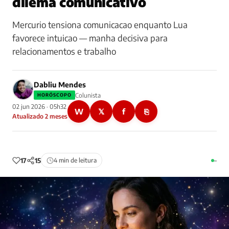
dilema comunicativo
Mercurio tensiona comunicacao enquanto Lua
favorece intuicao — manha decisiva para
relacionamentos e trabalho
Dabliu Mendes
Colunista
HORÓSCOPO
02 jun 2026 · 05h32
W
𝕏
f
⎘
Atualizado 2 meses
17
15
4 min de leitura
–