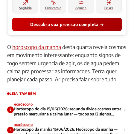
♐
♑
♒
♓
Sagitário
Capricórnio
Aquário
Peixes
Descubra sua previsão completa →
O
horoscopo da manha
desta quarta revela cosmos
em movimento interessante: enquanto signos de
fogo sentem urgencia de agir, os de agua pedem
calma pra processar as informacoes. Terra quer
planejar cada passo. Ar precisa falar sobre tudo.
LEIA TAMBÉM
HORÓSCOPO
Horóscopo do dia 15/06/2026: segunda divide cosmos entre
2
pressão mercuriana e calma lunar — todos os 12 signos
enfrentam início de semana contraditório
HORÓSCOPO
Horoscopo da manha 15/06/2026: Hoóscopo da manha —
3