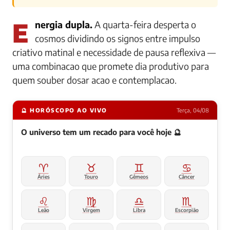
Energia dupla.
A quarta-feira desperta o
cosmos dividindo os signos entre impulso
criativo matinal e necessidade de pausa reflexiva —
uma combinacao que promete dia produtivo para
quem souber dosar acao e contemplacao.
🔮 HORÓSCOPO AO VIVO
Terça, 04/08
O universo tem um recado para você hoje 🔮
♈
♉
♊
♋
Áries
Touro
Gêmeos
Câncer
♌
♍
♎
♏
Leão
Virgem
Libra
Escorpião