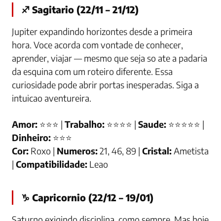
♐ Sagitario (22/11 – 21/12)
Jupiter expandindo horizontes desde a primeira
hora. Voce acorda com vontade de conhecer,
aprender, viajar — mesmo que seja so ate a padaria
da esquina com um roteiro diferente. Essa
curiosidade pode abrir portas inesperadas. Siga a
intuicao aventureira.
Amor:
⭐⭐⭐ |
Trabalho:
⭐⭐⭐⭐ |
Saude:
⭐⭐⭐⭐⭐ |
Dinheiro:
⭐⭐⭐
Cor:
Roxo |
Numeros:
21, 46, 89 |
Cristal:
Ametista
|
Compatibilidade:
Leao
♑ Capricornio (22/12 – 19/01)
Saturno exigindo disciplina, como sempre. Mas hoje