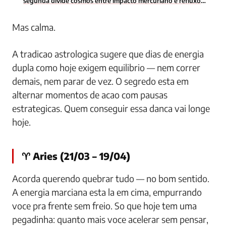
segunda divide cosmos entre impacto mercuriano e refluxo
lunar — todos os signos navegam energia contraditoria no
inicio da semana
Mas calma.
A tradicao astrologica sugere que dias de energia
dupla como hoje exigem equilibrio — nem correr
demais, nem parar de vez. O segredo esta em
alternar momentos de acao com pausas
estrategicas. Quem conseguir essa danca vai longe
hoje.
♈ Aries (21/03 – 19/04)
Acorda querendo quebrar tudo — no bom sentido.
A energia marciana esta la em cima, empurrando
voce pra frente sem freio. So que hoje tem uma
pegadinha: quanto mais voce acelerar sem pensar,