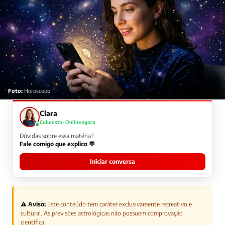
Foto:
Horoscopo
Clara
Colunista · Online agora
Dúvidas sobre essa matéria?
Fale comigo que explico 💬
Iniciar conversa
⚠️ Aviso:
Este conteúdo tem caráter exclusivamente recreativo e
cultural. As previsões astrológicas não possuem comprovação
científica.