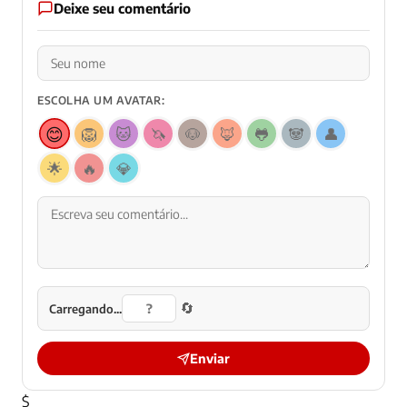
Deixe seu comentário
ESCOLHA UM AVATAR:
😊
🦁
🐱
🦄
🐶
🦊
🐸
🐼
👤
🌟
🔥
💎
🔄
Carregando...
Enviar
$