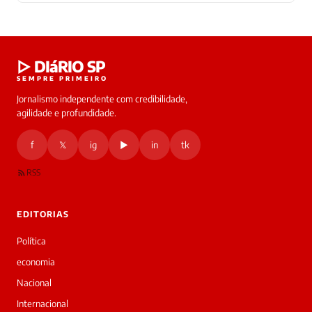
Laura
▷ DIáRIO SP
online
SEMPRE PRIMEIRO
Jornalismo independente com credibilidade,
HOJE
agilidade e profundidade.
🔒 As
nsagens
f
𝕏
ig
▶
in
tk
desta
onversa
são
RSS
rivadas
tre você
 Laura.
EDITORIAS
Laura
Oi!
Política
👋
economia
Bom
dia!
Nacional
Sou
Internacional
a