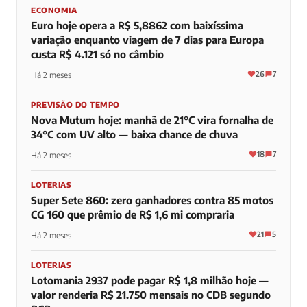
ECONOMIA
Euro hoje opera a R$ 5,8862 com baixíssima
variação enquanto viagem de 7 dias para Europa
custa R$ 4.121 só no câmbio
26
7
Há 2 meses
PREVISÃO DO TEMPO
Nova Mutum hoje: manhã de 21°C vira fornalha de
34°C com UV alto — baixa chance de chuva
18
7
Há 2 meses
LOTERIAS
Super Sete 860: zero ganhadores contra 85 motos
CG 160 que prêmio de R$ 1,6 mi compraria
21
5
Há 2 meses
LOTERIAS
Lotomania 2937 pode pagar R$ 1,8 milhão hoje —
valor renderia R$ 21.750 mensais no CDB segundo