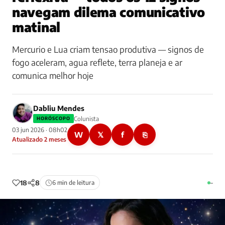
navegam dilema comunicativo
matinal
Mercurio e Lua criam tensao produtiva — signos de
fogo aceleram, agua reflete, terra planeja e ar
comunica melhor hoje
Dabliu Mendes
Colunista
HORÓSCOPO
03 jun 2026 · 08h02
W
𝕏
f
⎘
Atualizado 2 meses
18
8
6 min de leitura
–