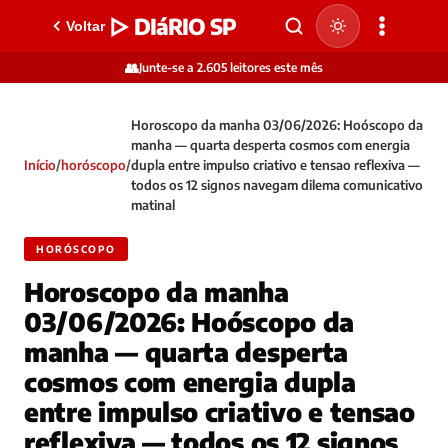
▷ DIáRIO SP
Voltar
👥
Junte-se a 2.605 leitores este mês
Horoscopo da manha 03/06/2026: Hoóscopo da
manha — quarta desperta cosmos com energia
Início
/
horóscopo
/
dupla entre impulso criativo e tensao reflexiva —
todos os 12 signos navegam dilema comunicativo
matinal
HORÓSCOPO
Horoscopo da manha
03/06/2026: Hoóscopo da
manha — quarta desperta
cosmos com energia dupla
entre impulso criativo e tensao
reflexiva — todos os 12 signos