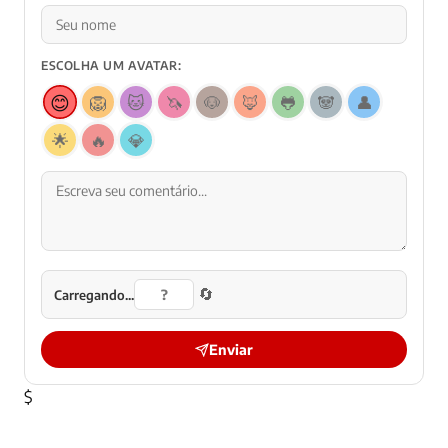
ESCOLHA UM AVATAR:
😊
🦁
🐱
🦄
🐶
🦊
🐸
🐼
👤
🌟
🔥
💎
🔄
Carregando...
Enviar
$