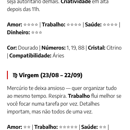
seja autoritário demais.
Criatividade
em alta
depois das 11h.
Amor:
⭐⭐⭐⭐ |
Trabalho:
⭐⭐⭐⭐ |
Saúde:
⭐⭐⭐⭐ |
Dinheiro:
⭐⭐⭐
Cor:
Dourado |
Números:
1, 19, 88 |
Cristal:
Citrino
|
Compatibilidade:
Áries
♍ Virgem (23/08 – 22/09)
Mercúrio te deixa ansioso — quer organizar tudo
ao mesmo tempo. Respira.
Trabalho
flui melhor se
você focar numa tarefa por vez. Detalhes
importam, mas não todos de uma vez.
Amor:
⭐⭐ |
Trabalho:
⭐⭐⭐⭐⭐ |
Saúde:
⭐⭐ |