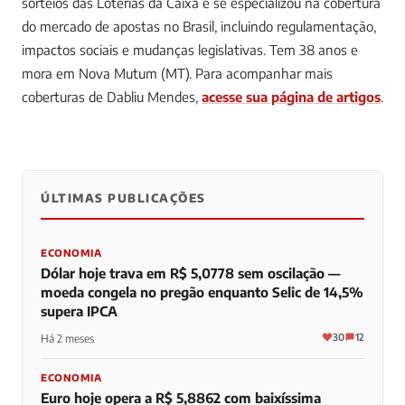
sorteios das Loterias da Caixa e se especializou na cobertura
do mercado de apostas no Brasil, incluindo regulamentação,
impactos sociais e mudanças legislativas. Tem 38 anos e
mora em Nova Mutum (MT).
Para acompanhar mais
coberturas de Dabliu Mendes,
acesse sua página de artigos
.
ÚLTIMAS PUBLICAÇÕES
0
0
0
ECONOMIA
Dólar hoje trava em R$ 5,0778 sem oscilação —
moeda congela no pregão enquanto Selic de 14,5%
supera IPCA
30
12
Há 2 meses
ECONOMIA
Euro hoje opera a R$ 5,8862 com baixíssima