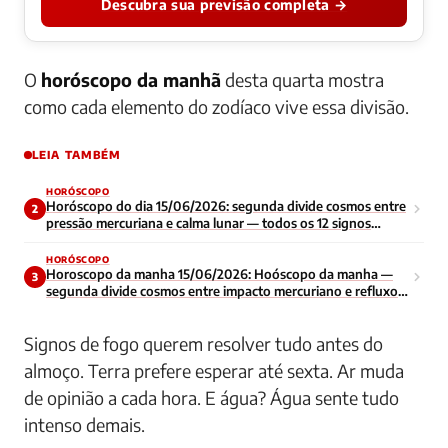
Descubra sua previsão completa →
O
horóscopo da manhã
desta quarta mostra
como cada elemento do zodíaco vive essa divisão.
LEIA TAMBÉM
HORÓSCOPO
Horóscopo do dia 15/06/2026: segunda divide cosmos entre
2
pressão mercuriana e calma lunar — todos os 12 signos
enfrentam início de semana contraditório
HORÓSCOPO
Horoscopo da manha 15/06/2026: Hoóscopo da manha —
3
segunda divide cosmos entre impacto mercuriano e refluxo
lunar — todos os signos navegam energia contraditoria no
inicio da semana
Signos de fogo querem resolver tudo antes do
almoço. Terra prefere esperar até sexta. Ar muda
de opinião a cada hora. E água? Água sente tudo
intenso demais.