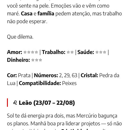
você sente na pele. Emoções vão e vêm como
maré.
Casa
e
família
pedem atenção, mas trabalho
não pode esperar.
Que dilema.
Amor:
⭐⭐⭐⭐ |
Trabalho:
⭐⭐ |
Saúde:
⭐⭐⭐ |
Dinheiro:
⭐⭐⭐
Cor:
Prata |
Números:
2, 29, 63 |
Cristal:
Pedra da
Lua |
Compatibilidade:
Peixes
♌ Leão (23/07 – 22/08)
Sol te dá energia pra dois, mas Mercúrio bagunça
os planos. Manhã boa pra liderar projetos — só não