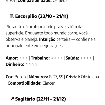
Rosa |
Compatibilidade:
Gêmeos
♏ Escorpião (23/10 – 21/11)
Plutão te dá profundidade pra ver além da
superfície. Enquanto todo mundo corre, você
observa e planeja.
Intuição
certeira — confie nela,
principalmente em negociações.
Amor:
⭐⭐⭐ |
Trabalho:
⭐⭐⭐⭐ |
Saúde:
⭐⭐⭐⭐ |
Dinheiro:
⭐⭐⭐⭐
Cor:
Bordô |
Números:
8, 27, 55 |
Cristal:
Obsidiana
|
Compatibilidade:
Câncer
♐ Sagitário (22/11 – 21/12)