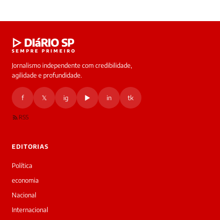
Laura
▷ DIáRIO SP
online
SEMPRE PRIMEIRO
Jornalismo independente com credibilidade,
HOJE
agilidade e profundidade.
🔒 As
nsagens
f
𝕏
ig
▶
in
tk
desta
onversa
são
RSS
rivadas
tre você
 Laura.
EDITORIAS
Laura
Oi!
Política
👋
economia
Bom
dia!
Nacional
Sou
Internacional
a