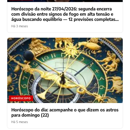
Horóscopo da noite 27/04/2026: segunda encerra
com divisão entre signos de fogo em alta tensão e
água buscando equilíbrio — 12 previsões completas
para o início da semana
Há 3 meses
HORÓSCOPO
Horóscopo do dia: acompanhe o que dizem os astros
para domingo (22)
Há 5 meses