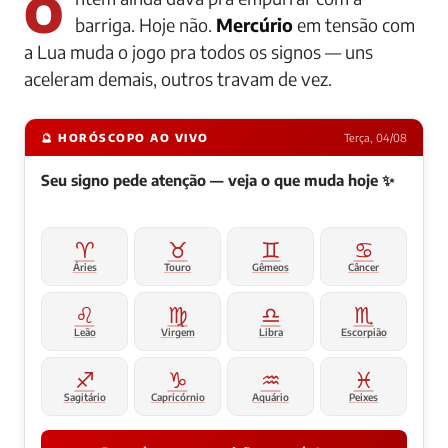
Ontem ainda dava pra empurrar com a
barriga. Hoje não.
Mercúrio
em tensão com
a Lua muda o jogo pra todos os signos — uns
aceleram demais, outros travam de vez.
🔮 HORÓSCOPO AO VIVO
Terça, 04/08
Seu signo pede atenção — veja o que muda hoje ✨
♈
♉
♊
♋
Áries
Touro
Gêmeos
Câncer
♌
♍
♎
♏
Leão
Virgem
Libra
Escorpião
♐
♑
♒
♓
Sagitário
Capricórnio
Aquário
Peixes