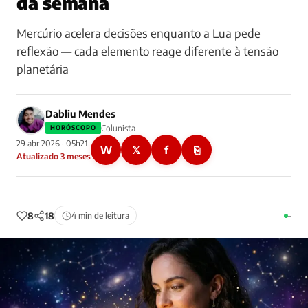
da semana
Mercúrio acelera decisões enquanto a Lua pede
reflexão — cada elemento reage diferente à tensão
planetária
Dabliu Mendes
Colunista
HORÓSCOPO
29 abr 2026 · 05h21
W
𝕏
f
⎘
Atualizado 3 meses
8
18
4 min de leitura
–