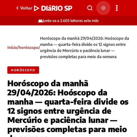
▷ DIáRIO SP
Voltar
👥
Junte-se a 2.605 leitores este mês
Horóscopo da manhã 29/04/2026: Hoóscopo da
manha — quarta-feira divide os 12 signos entre
Início
/
horóscopo
/
urgência de Mercúrio e paciência lunar —
previsões completas para meio da semana
HORÓSCOPO
Horóscopo da manhã
29/04/2026: Hoóscopo da
manha — quarta-feira divide os
12 signos entre urgência de
Mercúrio e paciência lunar —
previsões completas para meio