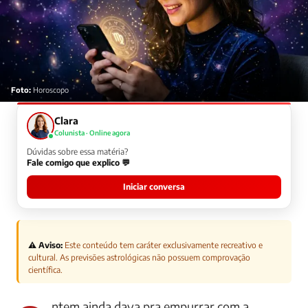
Foto:
Horoscopo
Clara
Colunista · Online agora
Dúvidas sobre essa matéria?
Fale comigo que explico 💬
Iniciar conversa
⚠️ Aviso:
Este conteúdo tem caráter exclusivamente recreativo e
cultural. As previsões astrológicas não possuem comprovação
científica.