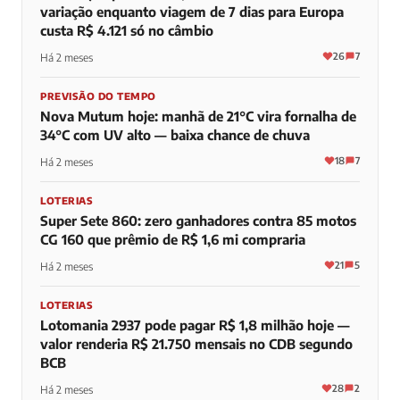
variação enquanto viagem de 7 dias para Europa
custa R$ 4.121 só no câmbio
26
7
Há 2 meses
PREVISÃO DO TEMPO
Nova Mutum hoje: manhã de 21°C vira fornalha de
34°C com UV alto — baixa chance de chuva
18
7
Há 2 meses
LOTERIAS
Super Sete 860: zero ganhadores contra 85 motos
CG 160 que prêmio de R$ 1,6 mi compraria
21
5
Há 2 meses
LOTERIAS
Lotomania 2937 pode pagar R$ 1,8 milhão hoje —
valor renderia R$ 21.750 mensais no CDB segundo
BCB
28
2
Há 2 meses