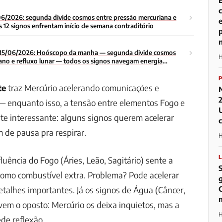
6/2026: segunda divide cosmos entre pressão mercuriana e
 12 signos enfrentam início de semana contraditório
15/06/2026: Hoóscopo da manha — segunda divide cosmos
H
ano e refluxo lunar — todos os signos navegam energia
o da semana
te
traz Mercúrio acelerando comunicações e
— enquanto isso, a tensão entre elementos Fogo e
te interessante: alguns signos querem acelerar
m de pausa pra respirar.
H
uência do Fogo (Áries, Leão, Sagitário) sente a
como combustível extra. Problema? Pode acelerar
etalhes importantes. Já os signos de Água (Câncer,
ivem o oposto: Mercúrio os deixa inquietos, mas a
H
de reflexão.