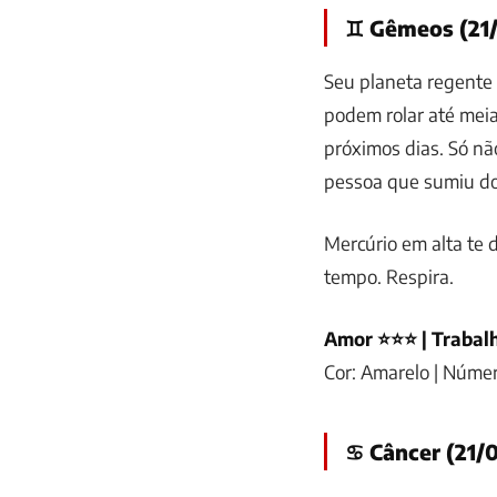
♊ Gêmeos (21/
Seu planeta regente t
podem rolar até meia
próximos dias. Só n
pessoa que sumiu do
Mercúrio em alta te 
tempo. Respira.
Amor ⭐⭐⭐ | Trabal
Cor: Amarelo | Números
♋ Câncer (21/0