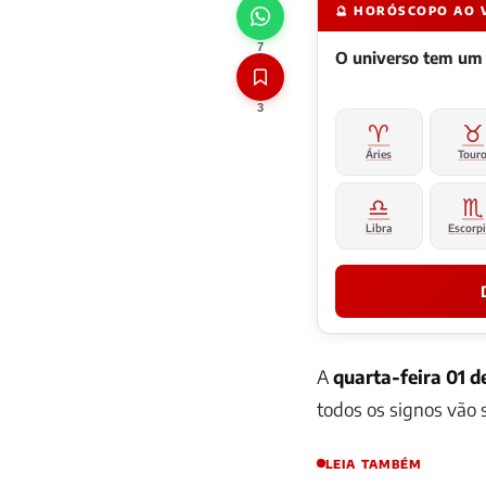
🔮 HORÓSCOPO AO 
7
O universo tem um
3
♈
♉
Áries
Tour
♎
♏
Libra
Escorp
A
quarta-feira 01 d
todos os signos vão s
LEIA TAMBÉM