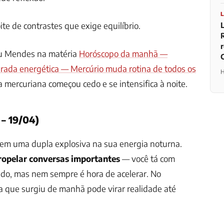
te de contrastes que exige equilíbrio.
u Mendes na matéria
Horóscopo da manhã —
irada energética — Mercúrio muda rotina de todos os
H
ia mercuriana começou cedo e se intensifica à noite.
 – 19/04)
zem uma dupla explosiva na sua energia noturna.
ropelar conversas importantes
— você tá com
udo, mas nem sempre é hora de acelerar. No
ia que surgiu de manhã pode virar realidade até