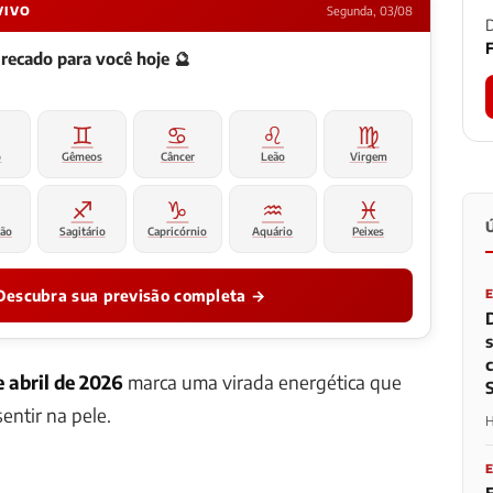
VIVO
Segunda, 03/08
D
F
 recado para você hoje 🔮
♊
♋
♌
♍
o
Gêmeos
Câncer
Leão
Virgem
♐
♑
♒
♓
ião
Sagitário
Capricórnio
Aquário
Peixes
Descubra sua previsão completa →
e abril de 2026
marca uma virada energética que
entir na pele.
H