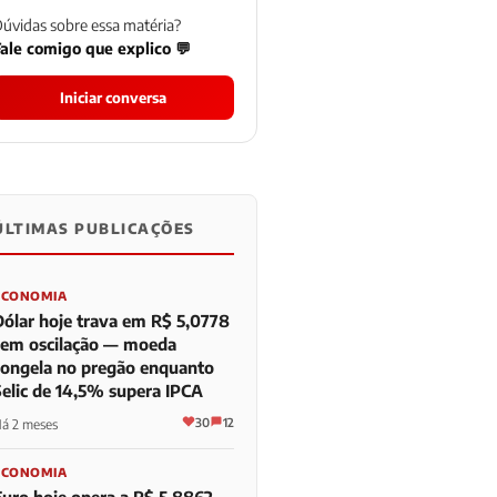
úvidas sobre essa matéria?
ale comigo que explico 💬
Iniciar conversa
ÚLTIMAS PUBLICAÇÕES
0
0
0
ECONOMIA
Dólar hoje trava em R$ 5,0778
sem oscilação — moeda
congela no pregão enquanto
Selic de 14,5% supera IPCA
30
12
á 2 meses
ECONOMIA
Euro hoje opera a R$ 5,8862