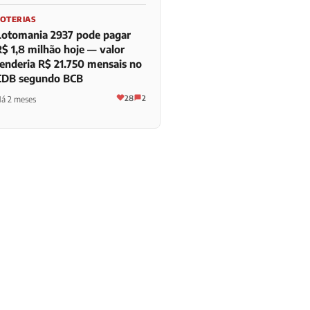
LOTERIAS
Lotomania 2937 pode pagar
R$ 1,8 milhão hoje — valor
renderia R$ 21.750 mensais no
CDB segundo BCB
28
2
á 2 meses