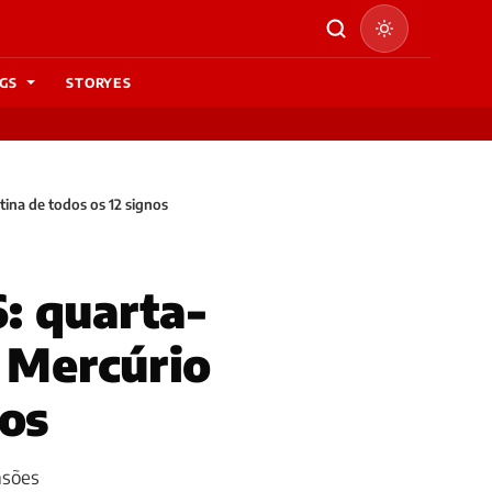
GS
STORYES
ina de todos os 12 signos
: quarta-
— Mercúrio
nos
nsões