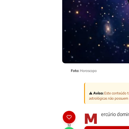
Foto:
Horoscopo
⚠️ Aviso:
Este conteúdo te
astrológicas não possuem 
M
ercúrio domin
32