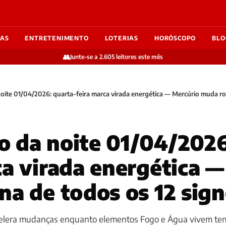
IAS
ENTRETENIMENTO
LOTERIAS
HORÓSCOPO
BLO
👥
Junte-se a 2.605 leitores este mês
ite 01/04/2026: quarta-feira marca virada energética — Mercúrio muda rot
 da noite 01/04/2026
ca virada energética 
na de todos os 12 sig
celera mudanças enquanto elementos Fogo e Água vivem te