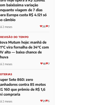
com baixíssima variação
enquanto viagem de 7 dias
para Europa custa R$ 4.121 só
no câmbio
26
7
á 2 meses
PREVISÃO DO TEMPO
Nova Mutum hoje: manhã de
21°C vira fornalha de 34°C com
UV alto — baixa chance de
chuva
18
7
á 2 meses
LOTERIAS
Super Sete 860: zero
ganhadores contra 85 motos
CG 160 que prêmio de R$ 1,6
mi compraria
21
5
á 2 meses