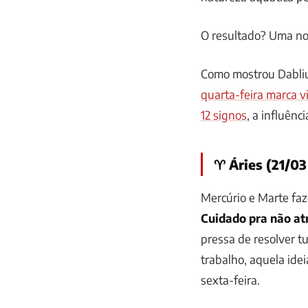
O resultado? Uma noi
Como mostrou Dabli
quarta-feira marca v
12 signos
, a influênc
♈ Áries (21/03
Mercúrio e Marte fa
Cuidado pra não at
pressa de resolver t
trabalho, aquela ide
sexta-feira.