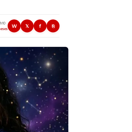
2h10
W
𝕏
f
⎘
meses