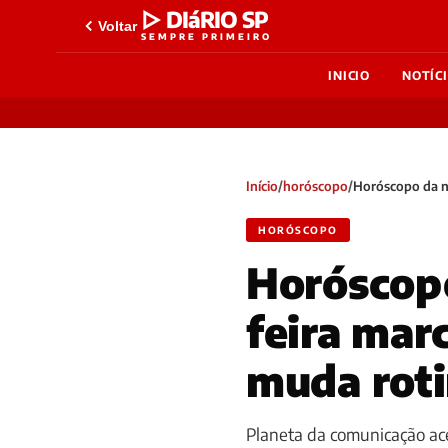
▷ DIáRIO SP
Voltar
SEMPRE PRIMEIRO
INICIO
NOTÍC
Início
/
horóscopo
/
Horóscopo da no
HORÓSCOPO
Horóscopo
feira mar
muda roti
Planeta da comunicação a