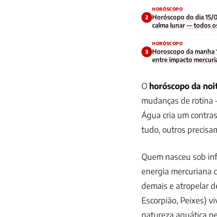
HORÓSCOPO
Horóscopo do dia 15/0
2
calma lunar — todos os
HORÓSCOPO
Horoscopo da manha 
3
entre impacto mercuri
contraditoria no inici
O
horóscopo da noi
mudanças de rotina 
Água cria um contras
tudo, outros precisa
Quem nasceu sob infl
energia mercuriana 
demais e atropelar d
Escorpião, Peixes) v
natureza aquática pe