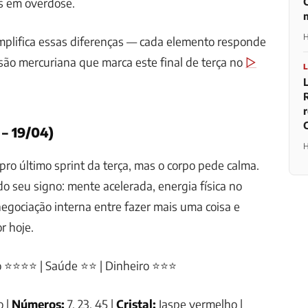
s em overdose.
H
mplifica essas diferenças — cada elemento responde
são mercuriana que marca este final de terça no
▷
 – 19/04)
H
ro último sprint da terça, mas o corpo pede calma.
o seu signo: mente acelerada, energia física no
negociação interna entre fazer mais uma coisa e
r hoje.
o ⭐⭐⭐⭐ | Saúde ⭐⭐ | Dinheiro ⭐⭐⭐
o |
Números:
7, 23, 45 |
Cristal:
Jaspe vermelho |