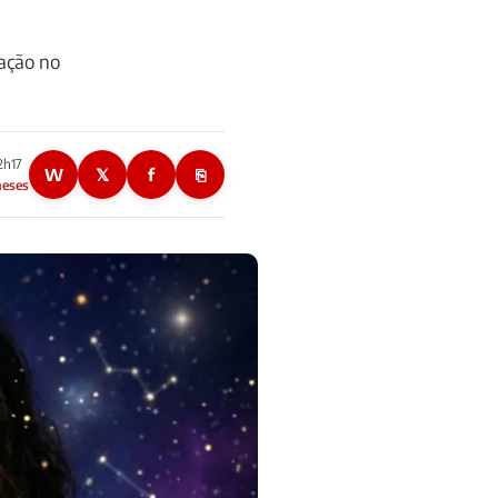
ação no
2h17
W
𝕏
f
⎘
meses