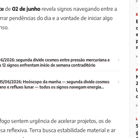
H
te
de
02 de junho
revela signos navegando entre a
rar pendências do dia e a vontade de iniciar algo
nso.
H
6/2026: segunda divide cosmos entre pressão mercuriana e
 12 signos enfrentam início de semana contraditório
15/06/2026: Hoóscopo da manha — segunda divide cosmos
ano e refluxo lunar — todos os signos navegam energia
o da semana
H
ogo sentem urgência de acelerar projetos, os de
a reflexiva. Terra busca estabilidade material e ar