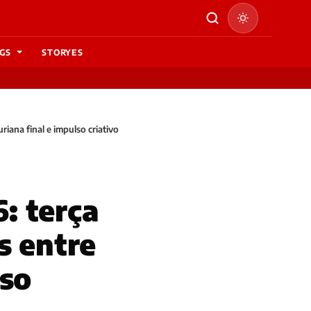
GS
STORYES
iana final e impulso criativo
: terça
s entre
lso