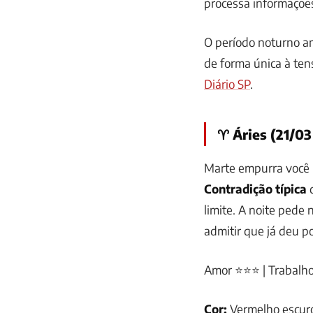
processa informaçõe
O período noturno a
de forma única à ten
Diário SP
.
♈ Áries (21/03
Marte empurra você p
Contradição típica
d
limite. A noite pede 
admitir que já deu po
Amor ⭐⭐⭐ | Trabalh
Cor:
Vermelho escur