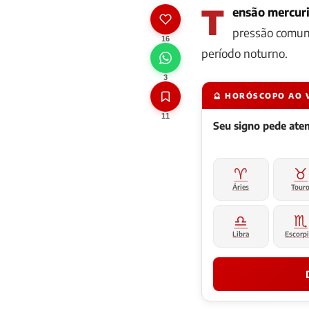
T
ensão mercur
pressão comuni
16
período noturno.
3
🔮 HORÓSCOPO AO 
11
Seu signo pede at
♈
♉
Áries
Tour
♎
♏
Libra
Escorp