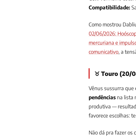
Compatibilidade:
Sa
Como mostrou Dabli
02/06/2026: Hoóscop
mercuriana e impuls
comunicativo
, a ten
♉ Touro (20/0
Vênus sussurra que 
pendências
na lista
produtiva — resultad
favorece escolhas: t
Não dá pra fazer os d