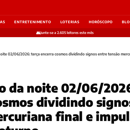
IAS
ENTRETENIMENTO
LOTERIAS
HORÓSCOPO
BLO
👥
Junte-se a 2.605 leitores este mês
ite 02/06/2026: terça encerra cosmos dividindo signos entre tensão mercur
 da noite 02/06/2026
osmos dividindo signo
rcuriana final e impu