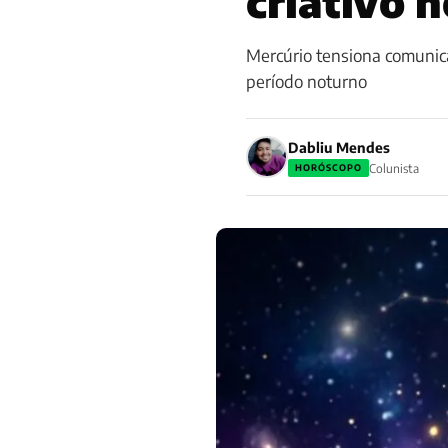
criativo 
Mercúrio tensiona comunic
período noturno
Dabliu Mendes
Colunista
HORÓSCOPO