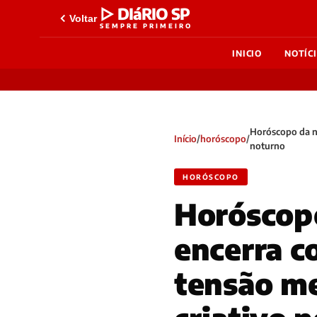
▷ DIáRIO SP
Voltar
SEMPRE PRIMEIRO
INICIO
NOTÍC
Horóscopo da no
Início
/
horóscopo
/
noturno
HORÓSCOPO
Horóscopo
encerra c
tensão me