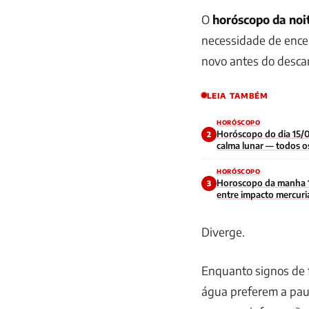
O
horóscopo da noi
necessidade de encer
novo antes do desca
LEIA TAMBÉM
HORÓSCOPO
Horóscopo do dia 15/0
2
calma lunar — todos os
HORÓSCOPO
Horoscopo da manha 
3
entre impacto mercuri
contraditoria no inici
Diverge.
Enquanto signos de f
água preferem a paus