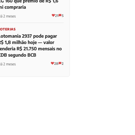
CG 160 que prêmio de R$ 1,6
mi compraria
21
5
á 2 meses
LOTERIAS
Lotomania 2937 pode pagar
R$ 1,8 milhão hoje — valor
renderia R$ 21.750 mensais no
CDB segundo BCB
28
2
á 2 meses