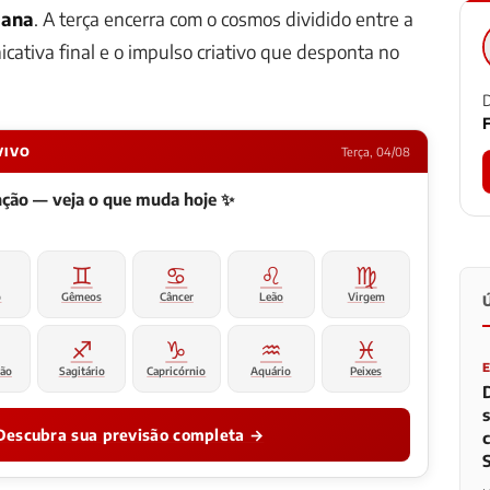
iana
. A terça encerra com o cosmos dividido entre a
cativa final e o impulso criativo que desponta no
D
F
VIVO
Terça, 04/08
enção — veja o que muda hoje ✨
♊
♋
♌
♍
o
Gêmeos
Câncer
Leão
Virgem
♐
♑
♒
♓
ião
Sagitário
Capricórnio
Aquário
Peixes
Descubra sua previsão completa →