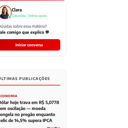
Clara
Colunista · Online agora
úvidas sobre essa matéria?
ale comigo que explico 💬
Iniciar conversa
ÚLTIMAS PUBLICAÇÕES
0
0
0
ECONOMIA
Dólar hoje trava em R$ 5,0778
sem oscilação — moeda
congela no pregão enquanto
Selic de 14,5% supera IPCA