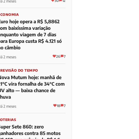
30
12
á 2 meses
ECONOMIA
Euro hoje opera a R$ 5,8862
com baixíssima variação
enquanto viagem de 7 dias
para Europa custa R$ 4.121 só
no câmbio
26
7
á 2 meses
PREVISÃO DO TEMPO
Nova Mutum hoje: manhã de
21°C vira fornalha de 34°C com
UV alto — baixa chance de
chuva
18
7
á 2 meses
LOTERIAS
Super Sete 860: zero
ganhadores contra 85 motos