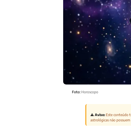
Foto:
Horoscopo
⚠️ Aviso:
Este conteúdo te
astrológicas não possuem 