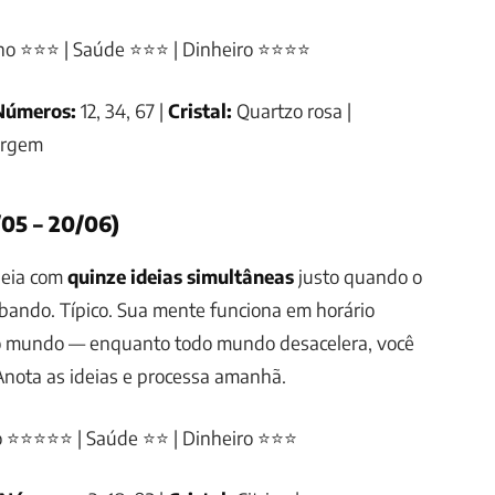
ho ⭐⭐⭐ | Saúde ⭐⭐⭐ | Dinheiro ⭐⭐⭐⭐
Números:
12, 34, 67 |
Cristal:
Quartzo rosa |
irgem
05 – 20/06)
deia com
quinze ideias simultâneas
justo quando o
abando. Típico. Sua mente funciona em horário
do mundo — enquanto todo mundo desacelera, você
 Anota as ideias e processa amanhã.
o ⭐⭐⭐⭐⭐ | Saúde ⭐⭐ | Dinheiro ⭐⭐⭐