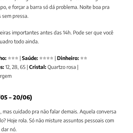
o, e forçar a barra só dá problema. Noite boa pra
s sem pressa.
ceiras importantes antes das 14h. Pode ser que você
uadro todo ainda.
ho:
⭐⭐⭐ |
Saúde:
⭐⭐⭐⭐ |
Dinheiro:
⭐⭐
s:
12, 28, 65 |
Cristal:
Quartzo rosa |
irgem
05 – 20/06)
, mas cuidado pra não falar demais. Aquela conversa
o? Hoje rola. Só não misture assuntos pessoais com
 dar nó.