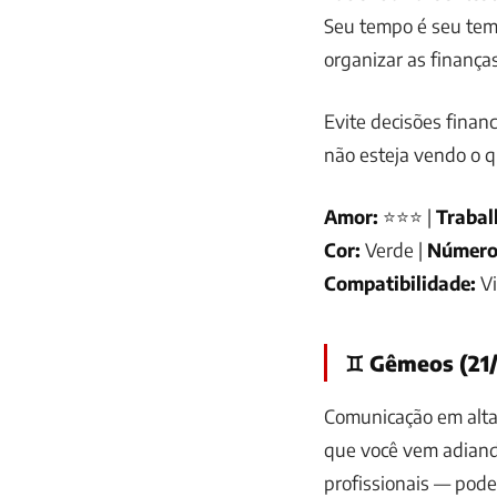
Seu tempo é seu temp
organizar as finança
Evite decisões finan
não esteja vendo o q
Amor:
⭐⭐⭐ |
Trabal
Cor:
Verde |
Número
Compatibilidade:
V
♊ Gêmeos (21/
Comunicação em alta
que você vem adiand
profissionais — pode