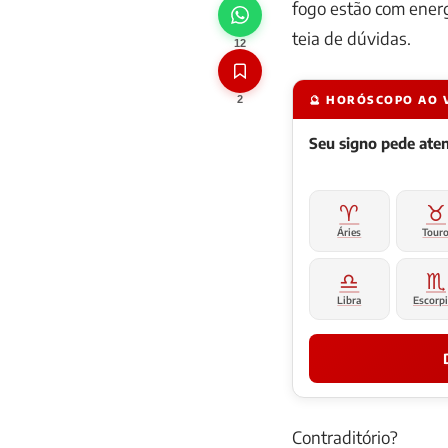
fogo estão com ener
teia de dúvidas.
12
2
🔮 HORÓSCOPO AO 
Seu signo pede at
♈
♉
Áries
Tour
♎
♏
Libra
Escorp
Contraditório?