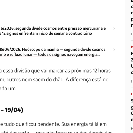
6/2026: segunda divide cosmos entre pressão mercuriana e
 12 signos enfrentam início de semana contraditório
H
15/06/2026: Hoóscopo da manha — segunda divide cosmos
ano e refluxo lunar — todos os signos navegam energia
o da semana
 essa divisão que vai marcar as próximas 12 horas —
m, outros nem saem do chão. A diferença está no
H
ada um.
 – 19/04)
 de tudo que ficou pendente. Sua energia tá lá em
H
 até dar certo — mas não force reuniões depois das