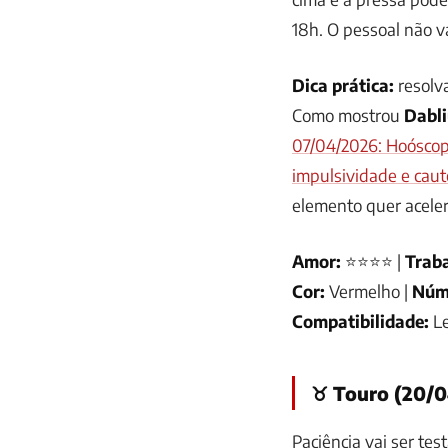
18h. O pessoal não v
Dica prática:
resolva
Como mostrou
Dabl
07/04/2026: Hoóscopo
impulsividade e caut
elemento quer aceler
Amor:
⭐⭐⭐⭐ |
Traba
Cor:
Vermelho |
Núm
Compatibilidade:
L
♉ Touro (20/0
Paciência vai ser tes