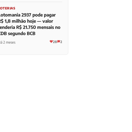
LOTERIAS
Lotomania 2937 pode pagar
R$ 1,8 milhão hoje — valor
renderia R$ 21.750 mensais no
CDB segundo BCB
28
2
á 2 meses