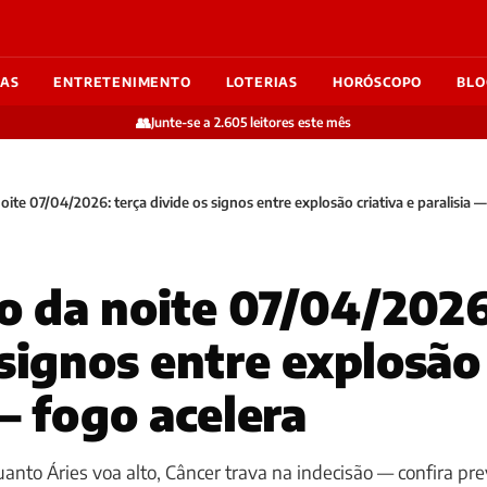
IAS
ENTRETENIMENTO
LOTERIAS
HORÓSCOPO
BLO
👥
Junte-se a 2.605 leitores este mês
ite 07/04/2026: terça divide os signos entre explosão criativa e paralisia —
 da noite 07/04/2026
signos entre explosão 
— fogo acelera
nto Áries voa alto, Câncer trava na indecisão — confira pre