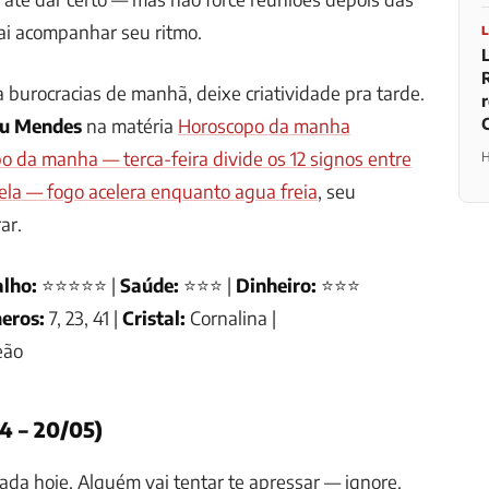
ai acompanhar seu ritmo.
 burocracias de manhã, deixe criatividade pra tarde.
iu Mendes
na matéria
Horoscopo da manha
 da manha — terca-feira divide os 12 signos entre
H
ela — fogo acelera enquanto agua freia
, seu
ar.
lho:
⭐⭐⭐⭐⭐ |
Saúde:
⭐⭐⭐ |
Dinheiro:
⭐⭐⭐
eros:
7, 23, 41 |
Cristal:
Cornalina |
eão
4 – 20/05)
tada hoje. Alguém vai tentar te apressar — ignore.