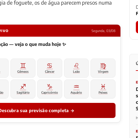
gia de foguete, os de água parecem presos numa
D
F
VIVO
Segunda, 03/08
enção — veja o que muda hoje ✨
♊
♋
♌
♍
o
Gêmeos
Câncer
Leão
Virgem
♐
♑
♒
♓
ião
Sagitário
Capricórnio
Aquário
Peixes
Descubra sua previsão completa →
H