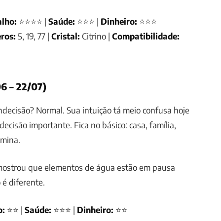
lho:
⭐⭐⭐⭐ |
Saúde:
⭐⭐⭐ |
Dinheiro:
⭐⭐⭐
ros:
5, 19, 77 |
Cristal:
Citrino |
Compatibilidade:
6 – 22/07)
ndecisão? Normal. Sua intuição tá meio confusa hoje
ecisão importante. Fica no básico: casa, família,
omina.
ostrou que elementos de água estão em pausa
 é diferente.
o:
⭐⭐ |
Saúde:
⭐⭐⭐ |
Dinheiro:
⭐⭐