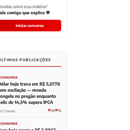
úvidas sobre essa matéria?
ale comigo que explico 💬
Iniciar conversa
ÚLTIMAS PUBLICAÇÕES
0
0
0
ECONOMIA
Dólar hoje trava em R$ 5,0778
sem oscilação — moeda
congela no pregão enquanto
Selic de 14,5% supera IPCA
30
12
á 2 meses
ECONOMIA
Euro hoje opera a R$ 5,8862