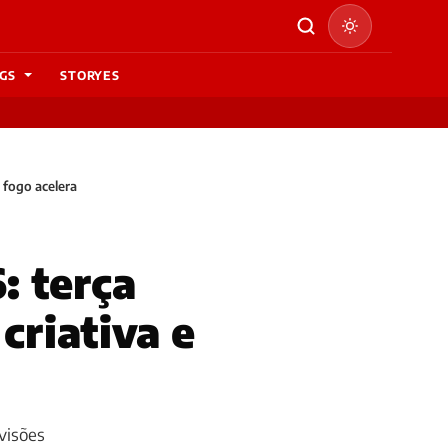
GS
STORYES
 fogo acelera
: terça
criativa e
visões