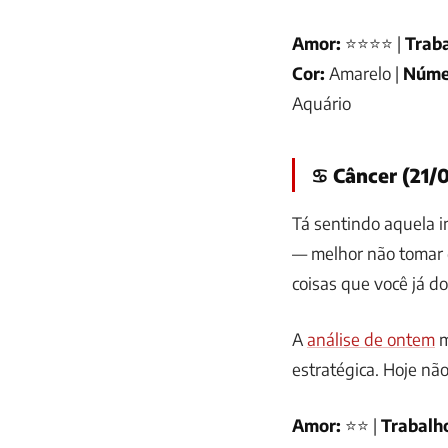
Amor:
⭐⭐⭐⭐ |
Traba
Cor:
Amarelo |
Núme
Aquário
♋ Câncer (21/0
Tá sentindo aquela i
— melhor não tomar d
coisas que você já d
A
análise de ontem
m
estratégica. Hoje não
Amor:
⭐⭐ |
Trabalh