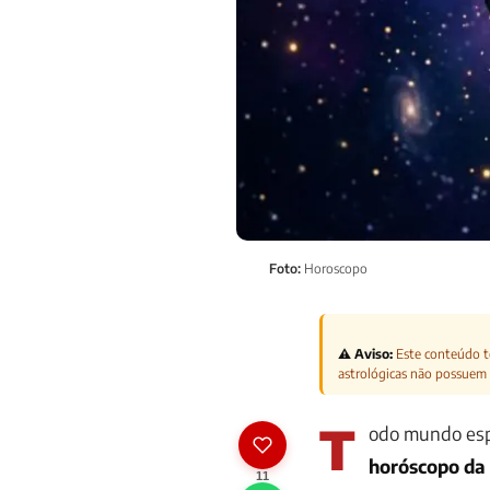
Foto:
Horoscopo
⚠️ Aviso:
Este conteúdo te
astrológicas não possuem 
T
odo mundo espe
horóscopo da 
11