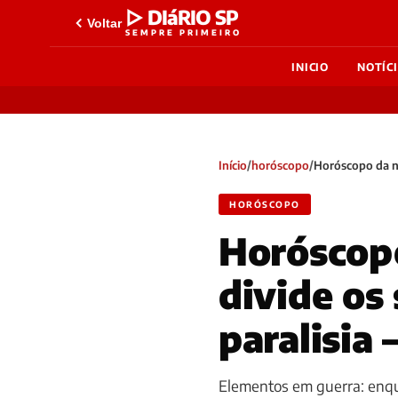
▷ DIáRIO SP
Voltar
SEMPRE PRIMEIRO
INICIO
NOTÍC
Início
/
horóscopo
/
Horóscopo da no
HORÓSCOPO
Horóscopo
divide os 
paralisia 
Elementos em guerra: enqua