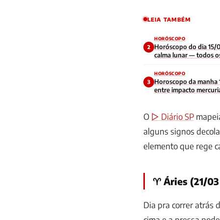
LEIA TAMBÉM
HORÓSCOPO
Horóscopo do dia 15/0
2
calma lunar — todos os
HORÓSCOPO
Horoscopo da manha 
3
entre impacto mercuri
contraditoria no inici
O
▷ Diário SP
mapeia
alguns signos decola
elemento que rege c
♈ Áries (21/03
Dia pra correr atrás
cima e a pressa pode