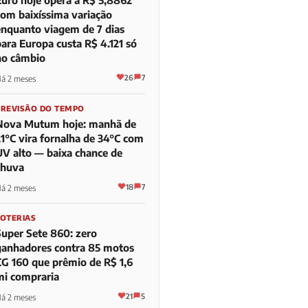
com baixíssima variação
enquanto viagem de 7 dias
para Europa custa R$ 4.121 só
no câmbio
26
7
á 2 meses
PREVISÃO DO TEMPO
Nova Mutum hoje: manhã de
21°C vira fornalha de 34°C com
UV alto — baixa chance de
chuva
18
7
á 2 meses
LOTERIAS
Super Sete 860: zero
ganhadores contra 85 motos
CG 160 que prêmio de R$ 1,6
mi compraria
21
5
á 2 meses