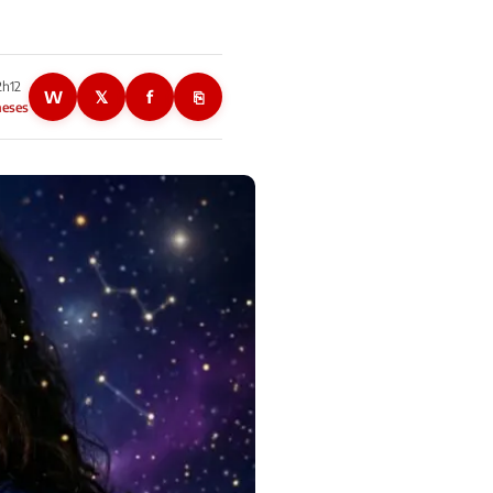
2h12
W
𝕏
f
⎘
meses