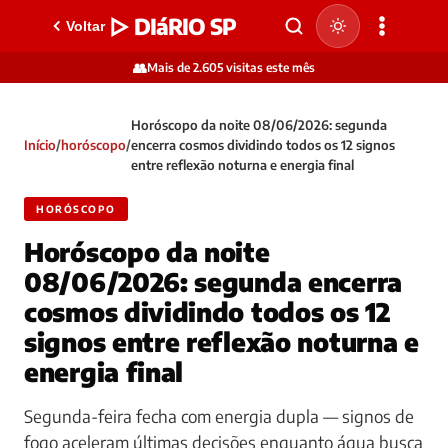
▷ DIáRIO SP
Voltar
👥
Mais de 2.605 visitas este mês
Horóscopo da noite 08/06/2026: segunda
Início
/
horóscopo
/
encerra cosmos dividindo todos os 12 signos
entre reflexão noturna e energia final
HORÓSCOPO
Horóscopo da noite
08/06/2026: segunda encerra
cosmos dividindo todos os 12
signos entre reflexão noturna e
energia final
Segunda-feira fecha com energia dupla — signos de
fogo aceleram últimas decisões enquanto água busca