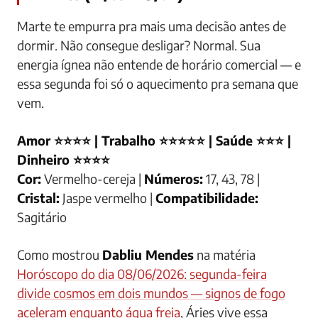
Marte te empurra pra mais uma decisão antes de
dormir. Não consegue desligar? Normal. Sua
energia ígnea não entende de horário comercial — e
essa segunda foi só o aquecimento pra semana que
vem.
Amor ⭐⭐⭐⭐ | Trabalho ⭐⭐⭐⭐⭐ | Saúde ⭐⭐⭐ |
Dinheiro ⭐⭐⭐⭐
Cor:
Vermelho-cereja |
Números:
17, 43, 78 |
Cristal:
Jaspe vermelho |
Compatibilidade:
Sagitário
Como mostrou
Dabliu Mendes
na matéria
Horóscopo do dia 08/06/2026: segunda-feira
divide cosmos em dois mundos — signos de fogo
aceleram enquanto água freia
, Áries vive essa