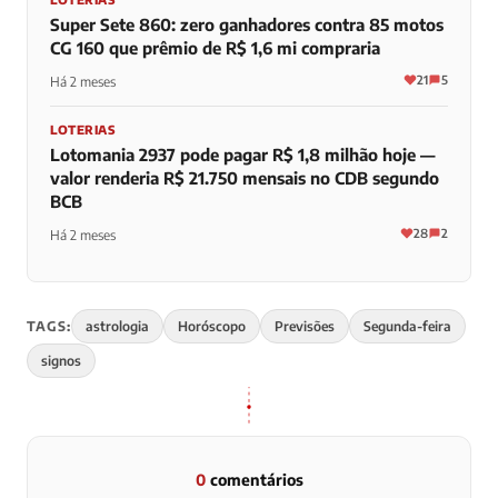
Super Sete 860: zero ganhadores contra 85 motos
CG 160 que prêmio de R$ 1,6 mi compraria
21
5
Há 2 meses
LOTERIAS
Lotomania 2937 pode pagar R$ 1,8 milhão hoje —
valor renderia R$ 21.750 mensais no CDB segundo
BCB
28
2
Há 2 meses
TAGS:
astrologia
Horóscopo
Previsões
Segunda-feira
signos
0
comentários