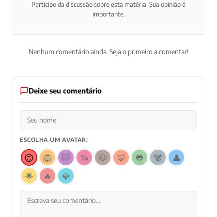
Participe da discussão sobre esta matéria. Sua opinião é
importante.
Nenhum comentário ainda. Seja o primeiro a comentar!
Deixe seu comentário
ESCOLHA UM AVATAR:
😊
🦁
🐱
🦄
🐶
🦊
🐸
🐼
👤
🌟
🔥
💎