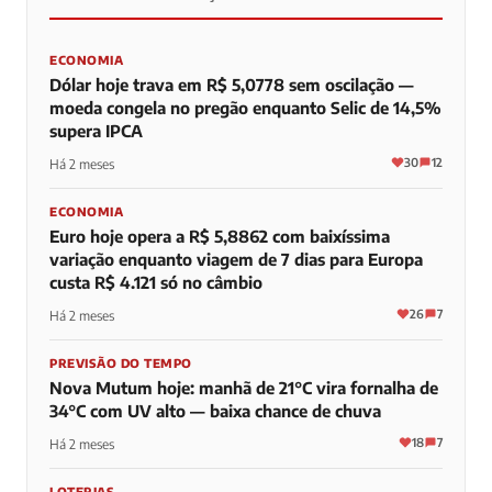
0
0
0
ECONOMIA
Dólar hoje trava em R$ 5,0778 sem oscilação —
moeda congela no pregão enquanto Selic de 14,5%
supera IPCA
30
12
Há 2 meses
ECONOMIA
Euro hoje opera a R$ 5,8862 com baixíssima
variação enquanto viagem de 7 dias para Europa
custa R$ 4.121 só no câmbio
26
7
Há 2 meses
PREVISÃO DO TEMPO
Nova Mutum hoje: manhã de 21°C vira fornalha de
34°C com UV alto — baixa chance de chuva
18
7
Há 2 meses
LOTERIAS