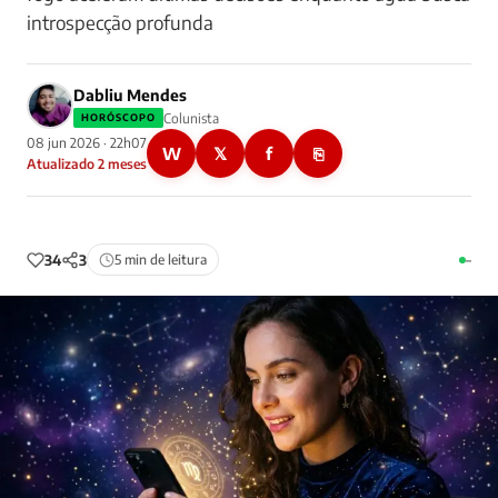
introspecção profunda
Dabliu Mendes
Colunista
HORÓSCOPO
08 jun 2026 · 22h07
W
𝕏
f
⎘
Atualizado 2 meses
34
3
5 min de leitura
–