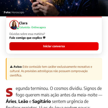
Foto:
Horoscopo
Clara
Colunista · Online agora
Dúvidas sobre essa matéria?
Fale comigo que explico 💬
Iniciar conversa
⚠️ Aviso:
Este conteúdo tem caráter exclusivamente recreativo e
cultural. As previsões astrológicas não possuem comprovação
científica.
Segunda terminou. O cosmos dividiu. Signos de
fogo querem mais ação antes da meia-noite —
Áries
,
Leão
e
Sagitário
sentem urgência de
finalizar projetos. Já os de água pedem pausa: