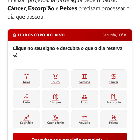
Câncer
,
Escorpião
e
Peixes
precisam processar o
dia que passou.
🔮 HORÓSCOPO AO VIVO
Segunda, 03/08
Clique no seu signo e descubra o que o dia reserva
🌙
♈
♉
♊
♋
Áries
Touro
Gêmeos
Câncer
♌
♍
♎
♏
Leão
Virgem
Libra
Escorpião
♐
♑
♒
♓
Sagitário
Capricórnio
Aquário
Peixes
Descubra sua previsão completa →