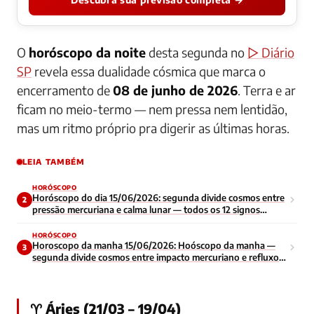
O
horóscopo da noite
desta segunda no
▷ Diário
SP
revela essa dualidade cósmica que marca o
encerramento de
08 de junho de 2026
. Terra e ar
ficam no meio-termo — nem pressa nem lentidão,
mas um ritmo próprio pra digerir as últimas horas.
LEIA TAMBÉM
HORÓSCOPO
Horóscopo do dia 15/06/2026: segunda divide cosmos entre
2
pressão mercuriana e calma lunar — todos os 12 signos
enfrentam início de semana contraditório
HORÓSCOPO
Horoscopo da manha 15/06/2026: Hoóscopo da manha —
3
segunda divide cosmos entre impacto mercuriano e refluxo
lunar — todos os signos navegam energia contraditoria no
inicio da semana
♈ Áries (21/03 – 19/04)