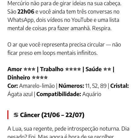
Mercúrio não para de girar ideias na sua cabeça.
São
22h06
e você ainda tem três conversas no
WhatsApp, dois vídeos no YouTube e uma lista
mental de coisas pra fazer amanhã. Respira.
O ar que você representa precisa circular — não
ficar preso em loops mentais infinitos.
Amor ⭐⭐⭐ | Trabalho ⭐⭐⭐⭐ | Saúde ⭐⭐ |
Dinheiro ⭐⭐⭐⭐
Cor:
Amarelo-limão |
Números:
11, 52, 89 |
Cristal:
Ágata azul |
Compatibilidade:
Aquário
♋ Câncer (21/06 – 22/07)
A Lua, sua regente, pede introspecção noturna. Dia
pesado? Foi. Mas agora é hora de se recolher,