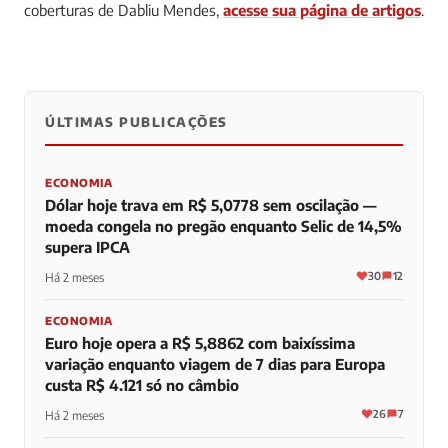
coberturas de Dabliu Mendes,
acesse sua página de artigos
.
ÚLTIMAS PUBLICAÇÕES
0
0
0
ECONOMIA
Dólar hoje trava em R$ 5,0778 sem oscilação —
moeda congela no pregão enquanto Selic de 14,5%
supera IPCA
30
12
Há 2 meses
ECONOMIA
Euro hoje opera a R$ 5,8862 com baixíssima
variação enquanto viagem de 7 dias para Europa
custa R$ 4.121 só no câmbio
26
7
Há 2 meses