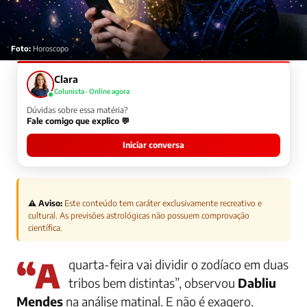
Foto:
Horoscopo
Clara
Colunista · Online agora
Dúvidas sobre essa matéria?
Fale comigo que explico 💬
Iniciar conversa
⚠️ Aviso:
Este conteúdo tem caráter exclusivamente recreativo e
cultural. As previsões astrológicas não possuem comprovação
científica.
“A quarta-feira vai dividir o zodíaco em duas
tribos bem distintas”, observou
Dabliu
Mendes
na análise matinal. E não é exagero.