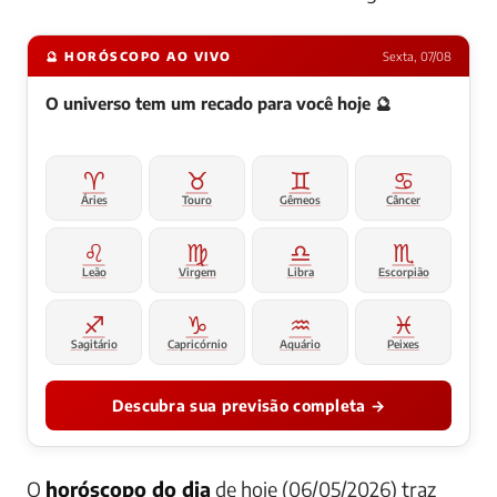
🔮 HORÓSCOPO AO VIVO
Sexta, 07/08
O universo tem um recado para você hoje 🔮
♈
♉
♊
♋
Áries
Touro
Gêmeos
Câncer
♌
♍
♎
♏
Leão
Virgem
Libra
Escorpião
♐
♑
♒
♓
Sagitário
Capricórnio
Aquário
Peixes
Descubra sua previsão completa →
O
horóscopo do dia
de hoje (06/05/2026) traz