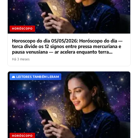
HORÓSCOPO
Horoscopo do dia 05/05/2026: Horóscopo do dia —
terca divide os 12 signos entre pressa mercuriana e
pausa venusiana — ar acelera enquanto terra
consolida
Há 3 meses
👥 LEITORES TAMBÉM LERAM
HORÓSCOPO