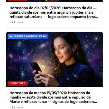
Horoscopo do dia 07/05/2026: Horóscopo do dia —
quinta divide cosmos entre urgencia jupiteriana e
reflexao saturniana — fogo acelera enquanto terra
consolida
Há 3 meses
👥 LEITORES TAMBÉM LERAM
HORÓSCOPO
Horoscopo da manha 15/05/2026: Hoóscopo da
manha — sexta divide cosmos entre impulso de
Marte e reflexao lunar — signos de fogo aceleram
enquanto agua contempla decisoes cruciais
Há 3 meses