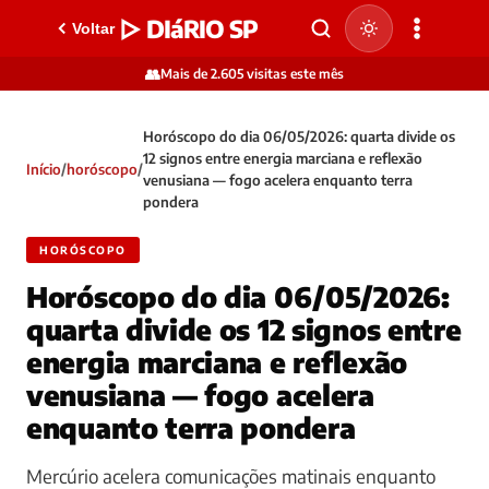
▷ DIáRIO SP
Voltar
👥
Mais de 2.605 visitas este mês
Horóscopo do dia 06/05/2026: quarta divide os
12 signos entre energia marciana e reflexão
Início
/
horóscopo
/
venusiana — fogo acelera enquanto terra
pondera
HORÓSCOPO
Horóscopo do dia 06/05/2026:
quarta divide os 12 signos entre
energia marciana e reflexão
venusiana — fogo acelera
enquanto terra pondera
Mercúrio acelera comunicações matinais enquanto