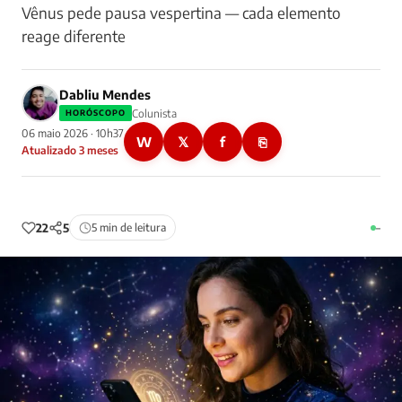
Vênus pede pausa vespertina — cada elemento
reage diferente
Dabliu Mendes
Colunista
HORÓSCOPO
06 maio 2026 · 10h37
W
𝕏
f
⎘
Atualizado 3 meses
22
5
5 min de leitura
–