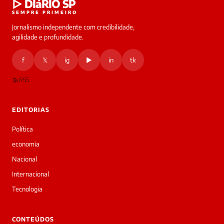
▷ DIáRIO SP
online
SEMPRE PRIMEIRO
Jornalismo independente com credibilidade,
HOJE
agilidade e profundidade.
🔒 As
nsagens
f
𝕏
ig
▶
in
tk
desta
onversa
são
RSS
rivadas
tre você
 Laura.
EDITORIAS
Laura
Oi!
Política
👋
economia
Bom
dia!
Nacional
Sou
Internacional
a
Laura,
Tecnologia
daqui
do
▷
CONTEÚDOS