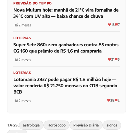
PREVISÃO DO TEMPO
Nova Mutum hoje: manhã de 21°C vira fornalha de
34°C com UV alto — baixa chance de chuva
18
7
Há 2 meses
LOTERIAS
Super Sete 860: zero ganhadores contra 85 motos
CG 160 que prêmio de R$ 1,6 mi compraria
21
5
Há 2 meses
LOTERIAS
Lotomania 2937 pode pagar R$ 1,8 milhão hoje —
valor renderia R$ 21.750 mensais no CDB segundo
BCB
28
2
Há 2 meses
TAGS:
astrologia
Horóscopo
Previsão Diária
signos