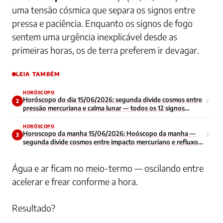
uma tensão cósmica que separa os signos entre
pressa e paciência. Enquanto os signos de fogo
sentem uma urgência inexplicável desde as
primeiras horas, os de terra preferem ir devagar.
LEIA TAMBÉM
HORÓSCOPO
Horóscopo do dia 15/06/2026: segunda divide cosmos entre
2
pressão mercuriana e calma lunar — todos os 12 signos
enfrentam início de semana contraditório
HORÓSCOPO
Horoscopo da manha 15/06/2026: Hoóscopo da manha —
3
segunda divide cosmos entre impacto mercuriano e refluxo
lunar — todos os signos navegam energia contraditoria no
inicio da semana
Água e ar ficam no meio-termo — oscilando entre
acelerar e frear conforme a hora.
Resultado?