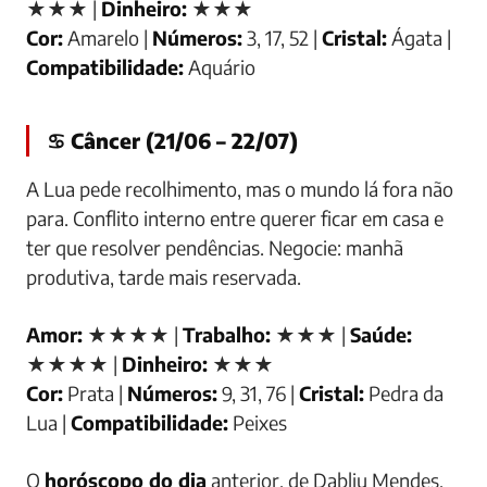
★★★ |
Dinheiro:
★★★
Cor:
Amarelo |
Números:
3, 17, 52 |
Cristal:
Ágata |
Compatibilidade:
Aquário
♋ Câncer (21/06 – 22/07)
A Lua pede recolhimento, mas o mundo lá fora não
para. Conflito interno entre querer ficar em casa e
ter que resolver pendências. Negocie: manhã
produtiva, tarde mais reservada.
Amor:
★★★★ |
Trabalho:
★★★ |
Saúde:
★★★★ |
Dinheiro:
★★★
Cor:
Prata |
Números:
9, 31, 76 |
Cristal:
Pedra da
Lua |
Compatibilidade:
Peixes
O
horóscopo do dia
anterior, de Dabliu Mendes,