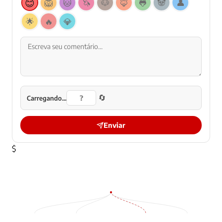
😊
🦁
🐱
🦄
🐶
🦊
🐸
🐼
👤
🌟
🔥
💎
🔄
Carregando...
Enviar
$