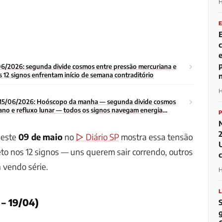
H
6/2026: segunda divide cosmos entre pressão mercuriana e
 12 signos enfrentam início de semana contraditório
H
15/06/2026: Hoóscopo da manha — segunda divide cosmos
ano e refluxo lunar — todos os signos navegam energia
o da semana
este
09 de maio
no
▷ Diário SP
mostra essa tensão
to nos 12 signos — uns querem sair correndo, outros
 vendo série.
H
 – 19/04)