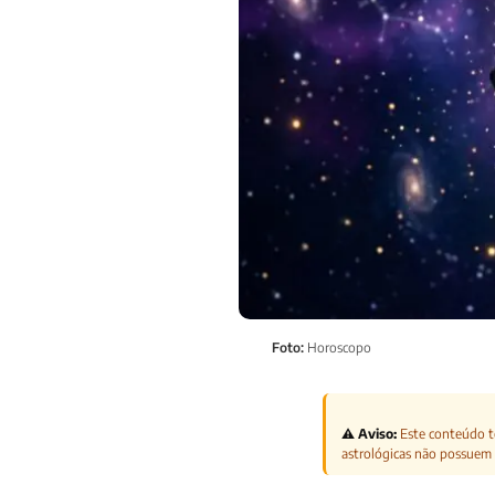
Foto:
Horoscopo
⚠️ Aviso:
Este conteúdo te
astrológicas não possuem 