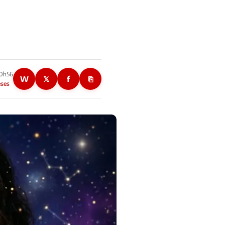
a
10h56
W
𝕏
f
⎘
eses