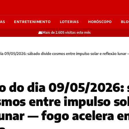
IAS
ENTRETENIMENTO
LOTERIAS
HORÓSCOPO
BLO
👥
Mais de 2.605 visitas este mês
a 09/05/2026: sábado divide cosmos entre impulso solar e reflexão lunar
o do dia 09/05/2026:
smos entre impulso sol
lunar — fogo acelera 