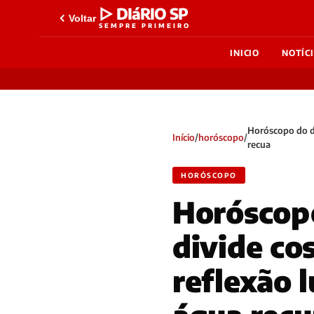
▷ DIáRIO SP
Voltar
SEMPRE PRIMEIRO
INICIO
NOTÍC
Horóscopo do di
Início
/
horóscopo
/
recua
HORÓSCOPO
Horóscop
divide co
reflexão 