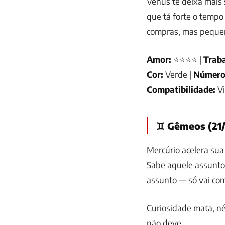
Vênus te deixa mais 
que tá forte o tempo
compras, mas pequen
Amor:
⭐⭐⭐⭐ |
Traba
Cor:
Verde |
Número
Compatibilidade:
V
♊ Gêmeos (21/
Mercúrio acelera sua
Sabe aquele assunto 
assunto — só vai com
Curiosidade mata, n
não deve.