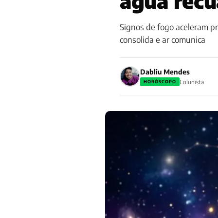
água recu
Signos de fogo aceleram pr
consolida e ar comunica
Dabliu Mendes
Colunista
HORÓSCOPO