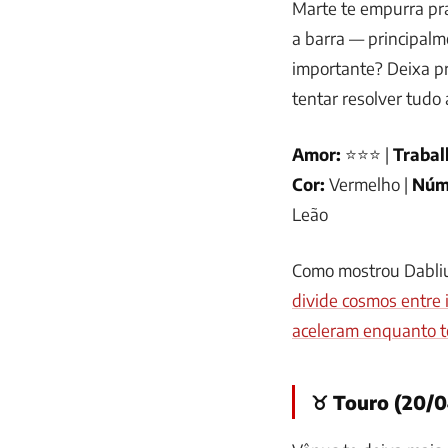
Marte te empurra pra 
a barra — principal
importante? Deixa p
tentar resolver tud
Amor:
⭐⭐⭐ |
Trabal
Cor:
Vermelho |
Núm
Leão
Como mostrou Dabli
divide cosmos entre 
aceleram enquanto t
♉ Touro (20/0