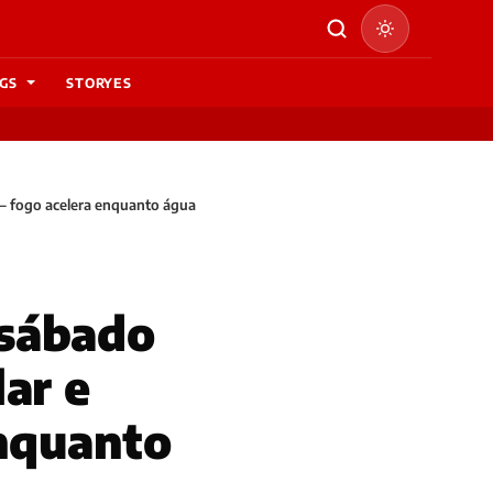
GS
STORYES
 — fogo acelera enquanto água
 sábado
ar e
enquanto