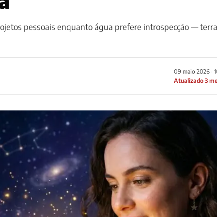
a
ojetos pessoais enquanto água prefere introspecção — terr
09 maio 2026 · 
Atualizado 3 m