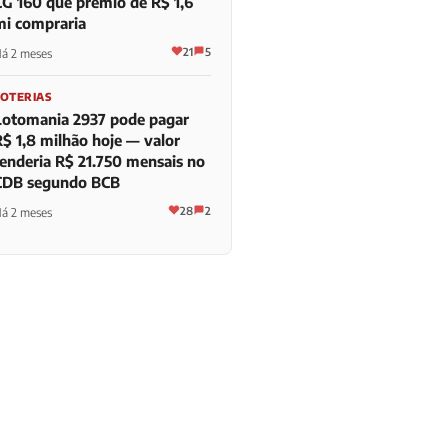
CG 160 que prêmio de R$ 1,6
mi compraria
21
5
á 2 meses
LOTERIAS
Lotomania 2937 pode pagar
R$ 1,8 milhão hoje — valor
renderia R$ 21.750 mensais no
CDB segundo BCB
28
2
á 2 meses