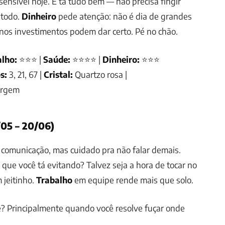
sensível hoje. E tá tudo bem — não precisa fingir
 todo.
Dinheiro
pede atenção: não é dia de grandes
os investimentos podem dar certo. Pé no chão.
lho:
⭐⭐⭐ |
Saúde:
⭐⭐⭐⭐ |
Dinheiro:
⭐⭐⭐
s:
3, 21, 67 |
Cristal:
Quartzo rosa |
irgem
05 – 20/06)
 comunicação, mas cuidado pra não falar demais.
que você tá evitando? Talvez seja a hora de tocar no
 jeitinho.
Trabalho
em equipe rende mais que solo.
é? Principalmente quando você resolve fuçar onde