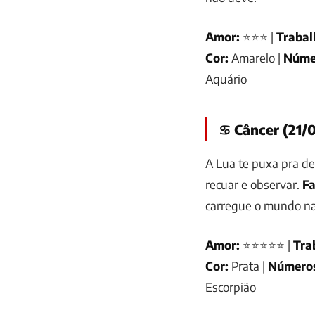
Amor:
⭐⭐⭐ |
Trabal
Cor:
Amarelo |
Núme
Aquário
♋ Câncer (21/0
A Lua te puxa pra de
recuar e observar.
Fa
carregue o mundo na
Amor:
⭐⭐⭐⭐⭐ |
Tra
Cor:
Prata |
Número
Escorpião