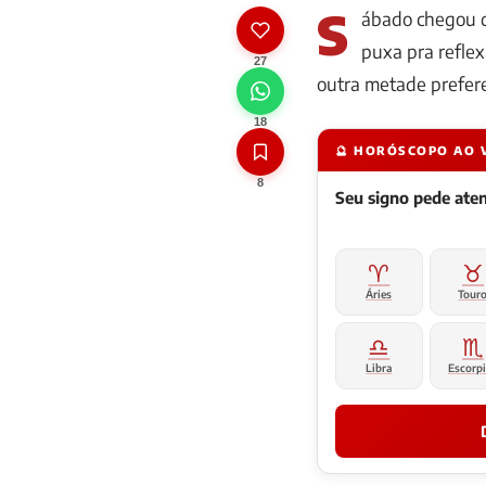
S
ábado chegou d
puxa pra reflex
27
outra metade prefere
18
🔮 HORÓSCOPO AO 
8
Seu signo pede at
♈
♉
Áries
Tour
♎
♏
Libra
Escorp