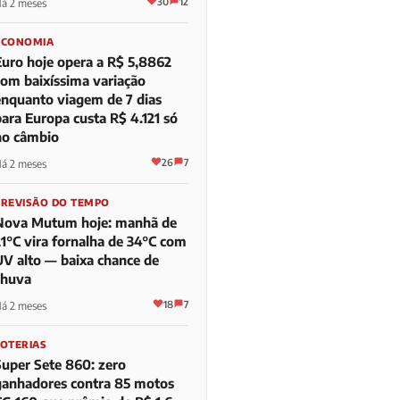
30
12
á 2 meses
ECONOMIA
Euro hoje opera a R$ 5,8862
com baixíssima variação
enquanto viagem de 7 dias
para Europa custa R$ 4.121 só
no câmbio
26
7
á 2 meses
PREVISÃO DO TEMPO
Nova Mutum hoje: manhã de
21°C vira fornalha de 34°C com
UV alto — baixa chance de
chuva
18
7
á 2 meses
LOTERIAS
Super Sete 860: zero
ganhadores contra 85 motos