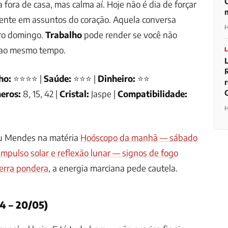
fora de casa, mas calma aí. Hoje não é dia de forçar
mente em assuntos do coração. Aquela conversa
H
ro domingo.
Trabalho
pode render se você não
o ao mesmo tempo.
ho:
⭐⭐⭐⭐ |
Saúde:
⭐⭐⭐ |
Dinheiro:
⭐⭐
eros:
8, 15, 42 |
Cristal:
Jaspe |
Compatibilidade:
H
u Mendes na matéria
Hoóscopo da manhã — sábado
impulso solar e reflexão lunar — signos de fogo
erra pondera
, a energia marciana pede cautela.
4 – 20/05)