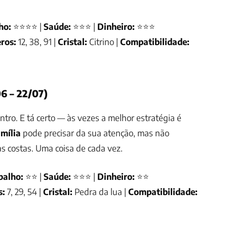
ho:
⭐⭐⭐⭐ |
Saúde:
⭐⭐⭐ |
Dinheiro:
⭐⭐⭐
ros:
12, 38, 91 |
Cristal:
Citrino |
Compatibilidade:
6 – 22/07)
ntro. E tá certo — às vezes a melhor estratégia é
mília
pode precisar da sua atenção, mas não
s costas. Uma coisa de cada vez.
balho:
⭐⭐ |
Saúde:
⭐⭐⭐ |
Dinheiro:
⭐⭐
s:
7, 29, 54 |
Cristal:
Pedra da lua |
Compatibilidade: