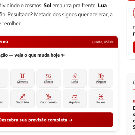
ividindo o cosmos.
Sol
empurra pra frente.
Lua
ão. Resultado? Metade dos signos quer acelerar, a
 recolher.
D
F
VIVO
Quarta, 05/08
enção — veja o que muda hoje ✨
♊
♋
♌
♍
o
Gêmeos
Câncer
Leão
Virgem
♐
♑
♒
♓
ião
Sagitário
Capricórnio
Aquário
Peixes
Descubra sua previsão completa →