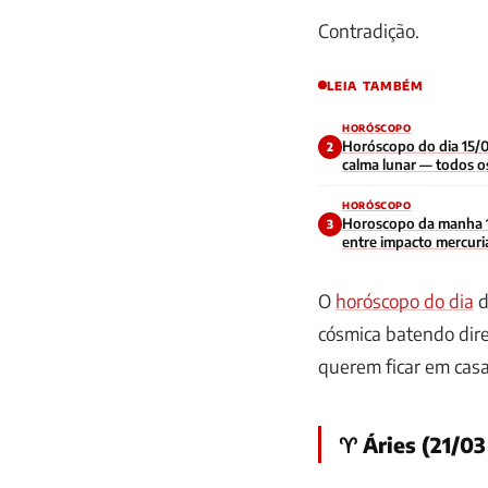
Contradição.
LEIA TAMBÉM
HORÓSCOPO
Horóscopo do dia 15/0
2
calma lunar — todos os
HORÓSCOPO
Horoscopo da manha 
3
entre impacto mercuri
contraditoria no inici
O
horóscopo do dia
d
cósmica batendo dire
querem ficar em casa
♈ Áries (21/03