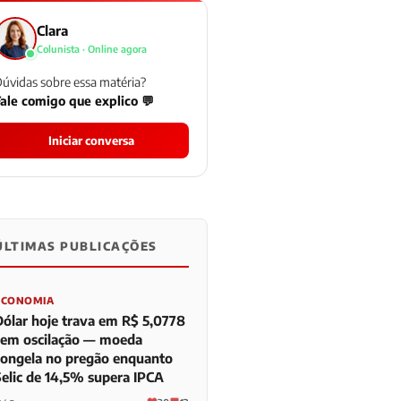
Clara
Colunista · Online agora
úvidas sobre essa matéria?
ale comigo que explico 💬
Iniciar conversa
ÚLTIMAS PUBLICAÇÕES
0
0
0
ECONOMIA
Dólar hoje trava em R$ 5,0778
sem oscilação — moeda
congela no pregão enquanto
Selic de 14,5% supera IPCA