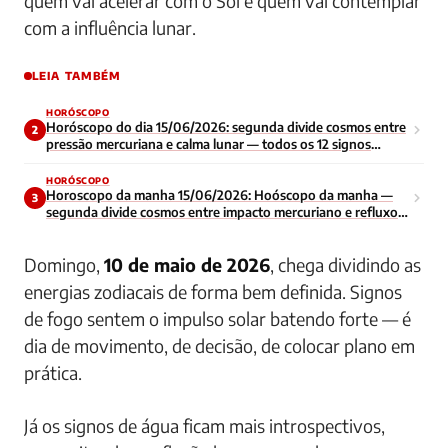
quem vai acelerar com o Sol e quem vai contemplar
com a influência lunar.
LEIA TAMBÉM
HORÓSCOPO
Horóscopo do dia 15/06/2026: segunda divide cosmos entre
2
pressão mercuriana e calma lunar — todos os 12 signos
enfrentam início de semana contraditório
HORÓSCOPO
Horoscopo da manha 15/06/2026: Hoóscopo da manha —
3
segunda divide cosmos entre impacto mercuriano e refluxo
lunar — todos os signos navegam energia contraditoria no
inicio da semana
Domingo,
10 de maio de 2026
, chega dividindo as
energias zodiacais de forma bem definida. Signos
de fogo sentem o impulso solar batendo forte — é
dia de movimento, de decisão, de colocar plano em
prática.
Já os signos de água ficam mais introspectivos,