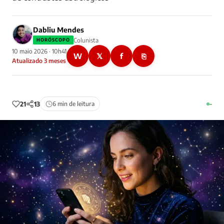
Dabliu Mendes
Colunista
HORÓSCOPO
10 maio 2026 · 10h41
W
𝕏
f
⎘
Atualizado 3 meses
21
13
6 min de leitura
–