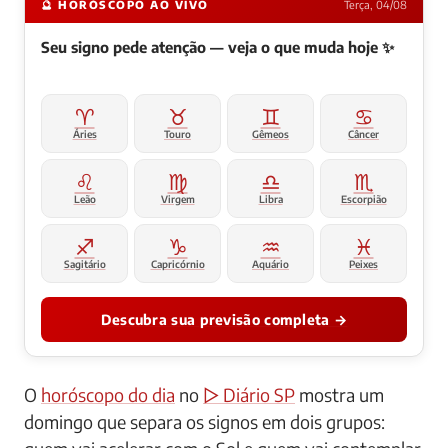
🔮 HORÓSCOPO AO VIVO
Terça, 04/08
Seu signo pede atenção — veja o que muda hoje ✨
♈
♉
♊
♋
Áries
Touro
Gêmeos
Câncer
♌
♍
♎
♏
Leão
Virgem
Libra
Escorpião
♐
♑
♒
♓
Sagitário
Capricórnio
Aquário
Peixes
Descubra sua previsão completa →
O
horóscopo do dia
no
▷ Diário SP
mostra um
domingo que separa os signos em dois grupos: