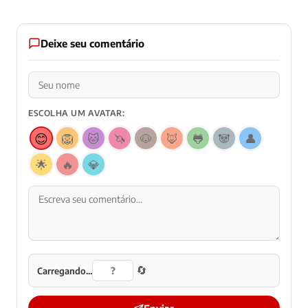
Deixe seu comentário
ESCOLHA UM AVATAR:
😊
🦁
🐱
🦄
🐶
🦊
🐸
🐼
👤
🌟
🔥
💎
🔄
Carregando...