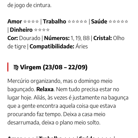
de jogo de cintura.
Amor
⭐⭐⭐⭐ |
Trabalho
⭐⭐⭐⭐⭐ |
Saúde
⭐⭐⭐⭐⭐
|
Dinheiro
⭐⭐⭐⭐
Cor:
Dourado |
Números:
1, 19, 88 |
Cristal:
Olho
de tigre |
Compatibilidade:
Áries
♍ Virgem (23/08 – 22/09)
Mercúrio organizando, mas o domingo meio
bagunçado.
Relaxa
. Nem tudo precisa estar no
lugar hoje. Aliás, às vezes é justamente na bagunça
que a gente encontra aquela coisa que estava
procurando faz tempo. Deixa a casa meio
desarrumada, deixa o plano meio solto.