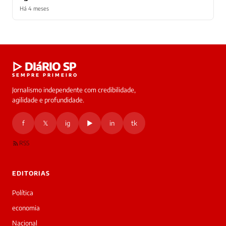
Há 4 meses
Laura
▷ DIáRIO SP
online
SEMPRE PRIMEIRO
Jornalismo independente com credibilidade,
HOJE
agilidade e profundidade.
🔒 As
nsagens
f
𝕏
ig
▶
in
tk
desta
onversa
são
RSS
rivadas
tre você
 Laura.
EDITORIAS
Laura
Oi!
Política
👋
economia
Bom
dia!
Nacional