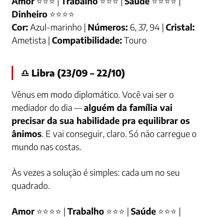
Amor
⭐⭐⭐ |
Trabalho
⭐⭐⭐ |
Saúde
⭐⭐⭐⭐ |
Dinheiro
⭐⭐⭐⭐
Cor:
Azul-marinho |
Números:
6, 37, 94 |
Cristal:
Ametista |
Compatibilidade:
Touro
♎ Libra (23/09 – 22/10)
Vênus em modo diplomático. Você vai ser o
mediador do dia —
alguém da família vai
precisar da sua habilidade pra equilibrar os
ânimos
. E vai conseguir, claro. Só não carregue o
mundo nas costas.
Às vezes a solução é simples: cada um no seu
quadrado.
Amor
⭐⭐⭐⭐ |
Trabalho
⭐⭐⭐ |
Saúde
⭐⭐⭐ |