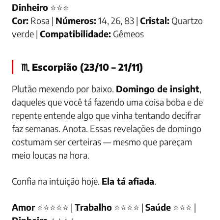
Dinheiro
⭐⭐⭐
Cor:
Rosa |
Números:
14, 26, 83 |
Cristal:
Quartzo
verde |
Compatibilidade:
Gêmeos
♏ Escorpião (23/10 – 21/11)
Plutão mexendo por baixo.
Domingo de insight
,
daqueles que você tá fazendo uma coisa boba e de
repente entende algo que vinha tentando decifrar
faz semanas. Anota. Essas revelações de domingo
costumam ser certeiras — mesmo que pareçam
meio loucas na hora.
Confia na intuição hoje.
Ela tá afiada
.
Amor
⭐⭐⭐⭐⭐ |
Trabalho
⭐⭐⭐⭐ |
Saúde
⭐⭐⭐ |