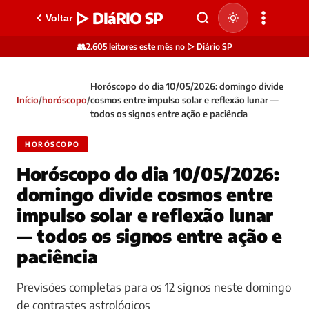
▷ DIáRIO SP
Voltar
👥
2.605 leitores este mês no ▷ Diário SP
Horóscopo do dia 10/05/2026: domingo divide
Início
/
horóscopo
/
cosmos entre impulso solar e reflexão lunar —
todos os signos entre ação e paciência
HORÓSCOPO
Horóscopo do dia 10/05/2026:
domingo divide cosmos entre
impulso solar e reflexão lunar
— todos os signos entre ação e
paciência
Previsões completas para os 12 signos neste domingo
de contrastes astrológicos