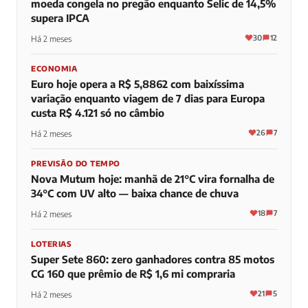
moeda congela no pregão enquanto Selic de 14,5%
supera IPCA
30
12
Há 2 meses
ECONOMIA
Euro hoje opera a R$ 5,8862 com baixíssima
variação enquanto viagem de 7 dias para Europa
custa R$ 4.121 só no câmbio
26
7
Há 2 meses
PREVISÃO DO TEMPO
Nova Mutum hoje: manhã de 21°C vira fornalha de
34°C com UV alto — baixa chance de chuva
18
7
Há 2 meses
LOTERIAS
Super Sete 860: zero ganhadores contra 85 motos
CG 160 que prêmio de R$ 1,6 mi compraria
21
5
Há 2 meses