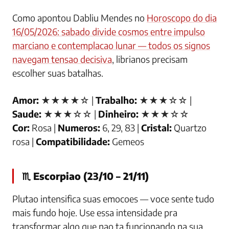
Como apontou Dabliu Mendes no
Horoscopo do dia
16/05/2026: sabado divide cosmos entre impulso
marciano e contemplacao lunar — todos os signos
navegam tensao decisiva
, librianos precisam
escolher suas batalhas.
Amor:
★★★★☆ |
Trabalho:
★★★☆☆ |
Saude:
★★★☆☆ |
Dinheiro:
★★★☆☆
Cor:
Rosa |
Numeros:
6, 29, 83 |
Cristal:
Quartzo
rosa |
Compatibilidade:
Gemeos
♏ Escorpiao (23/10 – 21/11)
Plutao intensifica suas emocoes — voce sente tudo
mais fundo hoje. Use essa intensidade pra
transformar algo que nao ta funcionando na sua