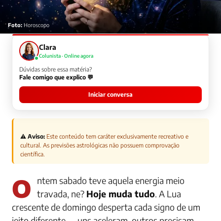
Foto:
Horoscopo
Clara
Colunista · Online agora
Dúvidas sobre essa matéria?
Fale comigo que explico 💬
Iniciar conversa
⚠️ Aviso:
Este conteúdo tem caráter exclusivamente recreativo e
cultural. As previsões astrológicas não possuem comprovação
científica.
Ontem sabado teve aquela energia meio
travada, ne?
Hoje muda tudo
. A Lua
crescente de domingo desperta cada signo de um
jeito diferente — uns aceleram, outros precisam