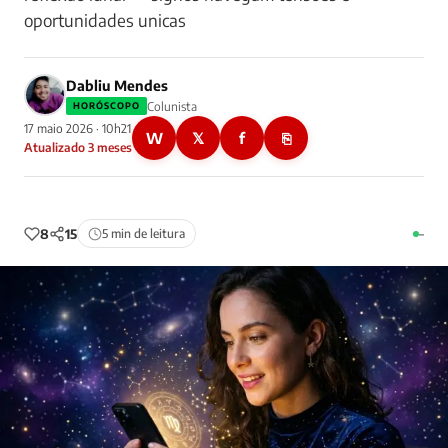
oportunidades unicas
Dabliu Mendes
Colunista
HORÓSCOPO
17 maio 2026 · 10h21
W
𝕏
f
⎘
Atualizado 3 meses
8
15
5 min de leitura
–