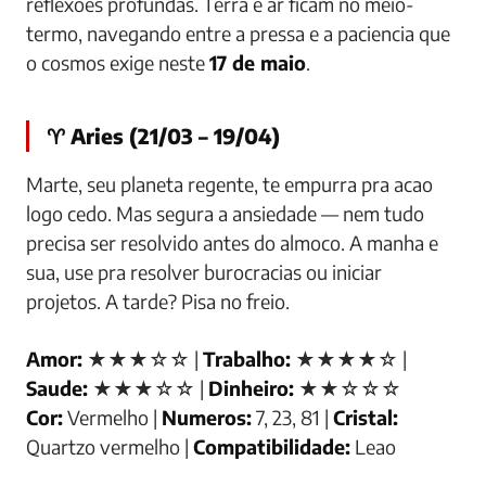
reflexoes profundas. Terra e ar ficam no meio-
termo, navegando entre a pressa e a paciencia que
o cosmos exige neste
17 de maio
.
♈ Aries (21/03 – 19/04)
Marte, seu planeta regente, te empurra pra acao
logo cedo. Mas segura a ansiedade — nem tudo
precisa ser resolvido antes do almoco. A manha e
sua, use pra resolver burocracias ou iniciar
projetos. A tarde? Pisa no freio.
Amor:
★★★☆☆ |
Trabalho:
★★★★☆ |
Saude:
★★★☆☆ |
Dinheiro:
★★☆☆☆
Cor:
Vermelho |
Numeros:
7, 23, 81 |
Cristal:
Quartzo vermelho |
Compatibilidade:
Leao