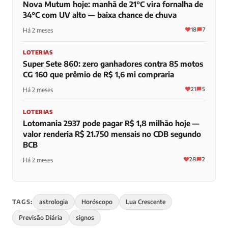
Nova Mutum hoje: manhã de 21°C vira fornalha de
34°C com UV alto — baixa chance de chuva
18
7
Há 2 meses
LOTERIAS
Super Sete 860: zero ganhadores contra 85 motos
CG 160 que prêmio de R$ 1,6 mi compraria
21
5
Há 2 meses
LOTERIAS
Lotomania 2937 pode pagar R$ 1,8 milhão hoje —
valor renderia R$ 21.750 mensais no CDB segundo
BCB
28
2
Há 2 meses
TAGS:
astrologia
Horóscopo
Lua Crescente
Previsão Diária
signos