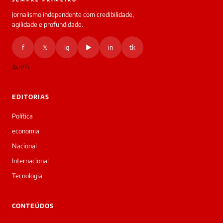
Jornalismo independente com credibilidade,
HOJE
agilidade e profundidade.
🔒 As
nsagens
f
𝕏
ig
▶
in
tk
desta
onversa
são
RSS
rivadas
tre você
 Laura.
EDITORIAS
Laura
Oi!
Política
👋
economia
Bom
dia!
Nacional
Sou
Internacional
a
Laura,
Tecnologia
daqui
do
▷
CONTEÚDOS
Diário