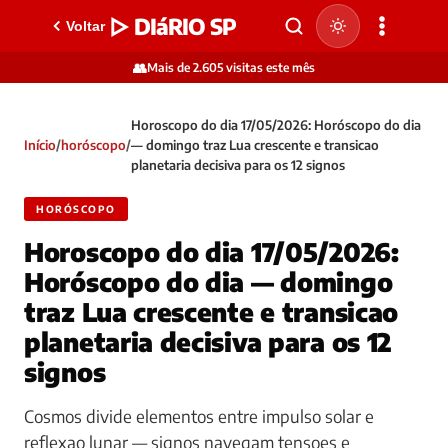
▷ DIáRIO SP
Voltar
👥
Mais de 2.605 visitas este mês
Horoscopo do dia 17/05/2026: Horóscopo do dia
Início
/
horóscopo
/
— domingo traz Lua crescente e transicao
planetaria decisiva para os 12 signos
HORÓSCOPO
Horoscopo do dia 17/05/2026:
Horóscopo do dia — domingo
traz Lua crescente e transicao
planetaria decisiva para os 12
signos
Cosmos divide elementos entre impulso solar e
reflexao lunar — signos navegam tensoes e