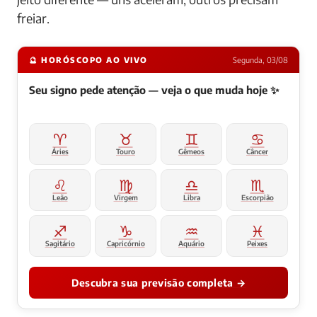
freiar.
🔮 HORÓSCOPO AO VIVO
Segunda, 03/08
Seu signo pede atenção — veja o que muda hoje ✨
♈
♉
♊
♋
Áries
Touro
Gêmeos
Câncer
♌
♍
♎
♏
Leão
Virgem
Libra
Escorpião
♐
♑
♒
♓
Sagitário
Capricórnio
Aquário
Peixes
Descubra sua previsão completa →