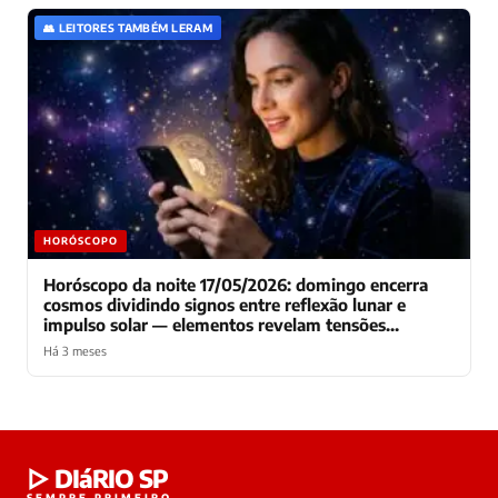
👥 LEITORES TAMBÉM LERAM
HORÓSCOPO
Horóscopo da noite 17/05/2026: domingo encerra
cosmos dividindo signos entre reflexão lunar e
impulso solar — elementos revelam tensões
decisivas para segunda
Há 3 meses
Laura
▷ DIáRIO SP
online
SEMPRE PRIMEIRO