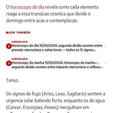
O
horoscopo do dia
revela como cada elemento
reage a essa transicao cosmica que divide o
domingo entre acao e contemplacao.
LEIA TAMBÉM
HORÓSCOPO
Horóscopo do dia 15/06/2026: segunda divide cosmos entre
2
pressão mercuriana e calma lunar — todos os 12 signos
enfrentam início de semana contraditório
HORÓSCOPO
Horoscopo da manha 15/06/2026: Hoóscopo da manha —
3
segunda divide cosmos entre impacto mercuriano e refluxo
lunar — todos os signos navegam energia contraditoria no
inicio da semana
Tenso.
Os signos de fogo (Aries, Leao, Sagitario) sentem a
urgencia solar batendo forte, enquanto os de agua
(Cancer, Escorpiao, Peixes) mergulham em