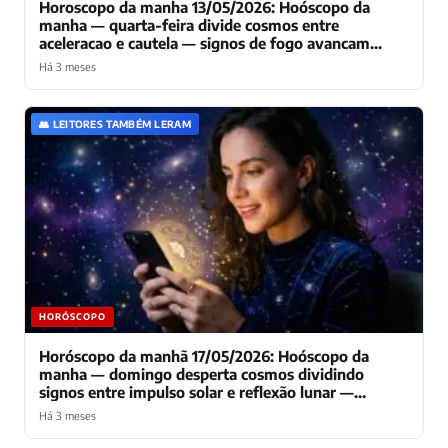
Horoscopo da manha 13/05/2026: Hoóscopo da
manha — quarta-feira divide cosmos entre
aceleracao e cautela — signos de fogo avancam
enquanto terra pondera decisoes cruciais
Há 3 meses
👥 LEITORES TAMBÉM LERAM
HORÓSCOPO
Horóscopo da manhã 17/05/2026: Hoóscopo da
manha — domingo desperta cosmos dividindo
signos entre impulso solar e reflexão lunar —
elementos revelam tensões decisivas
Há 3 meses