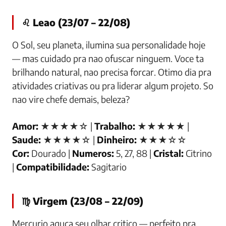
♌ Leao (23/07 – 22/08)
O Sol, seu planeta, ilumina sua personalidade hoje
— mas cuidado pra nao ofuscar ninguem. Voce ta
brilhando natural, nao precisa forcar. Otimo dia pra
atividades criativas ou pra liderar algum projeto. So
nao vire chefe demais, beleza?
Amor:
★★★★☆ |
Trabalho:
★★★★★ |
Saude:
★★★★☆ |
Dinheiro:
★★★☆☆
Cor:
Dourado |
Numeros:
5, 27, 88 |
Cristal:
Citrino
|
Compatibilidade:
Sagitario
♍ Virgem (23/08 – 22/09)
Mercurio aguça seu olhar critico — perfeito pra