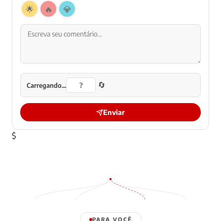
🌟
🔥
💎
🔄
Carregando...
Enviar
$
PARA VOCÊ