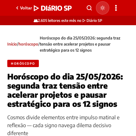
▷ DIáRIO SP
Voltar
👥
2.605 leitores este mês no ▷ Diário SP
Horóscopo do dia 25/05/2026: segunda traz
Início
/
horóscopo
/
tensão entre acelerar projetos e pausar
estratégico para os 12 signos
HORÓSCOPO
Horóscopo do dia 25/05/2026:
segunda traz tensão entre
acelerar projetos e pausar
estratégico para os 12 signos
Cosmos divide elementos entre impulso matinal e
reflexão — cada signo navega dilema decisivo
diferente