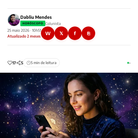
Dabliu Mendes
Colunista
HORÓSCOPO
25 maio 2026 · 10h51
W
𝕏
f
⎘
Atualizado 2 meses
17
5
5 min de leitura
–