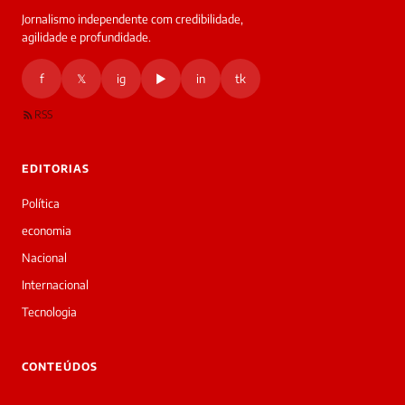
Jornalismo independente com credibilidade,
HOJE
agilidade e profundidade.
🔒 As
nsagens
f
𝕏
ig
▶
in
tk
desta
onversa
são
RSS
rivadas
tre você
 Laura.
EDITORIAS
Laura
Oi!
Política
👋
economia
Bom
dia!
Nacional
Sou
Internacional
a
Laura,
Tecnologia
daqui
do
▷
CONTEÚDOS
Diário
SP.