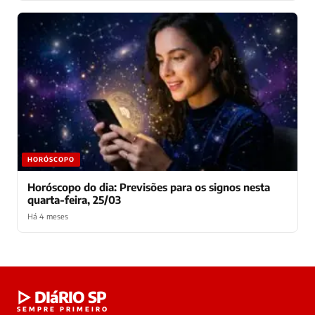
HORÓSCOPO
Horóscopo do dia: Previsões para os signos nesta
quarta-feira, 25/03
Há 4 meses
Laura
▷ DIáRIO SP
online
SEMPRE PRIMEIRO