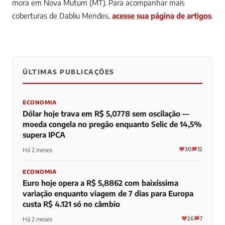
mora em Nova Mutum (MT).
Para acompanhar mais
coberturas de Dabliu Mendes,
acesse sua página de artigos
.
ÚLTIMAS PUBLICAÇÕES
0
0
0
ECONOMIA
Dólar hoje trava em R$ 5,0778 sem oscilação —
moeda congela no pregão enquanto Selic de 14,5%
supera IPCA
30
12
Há 2 meses
ECONOMIA
Euro hoje opera a R$ 5,8862 com baixíssima
variação enquanto viagem de 7 dias para Europa
custa R$ 4.121 só no câmbio
26
7
Há 2 meses