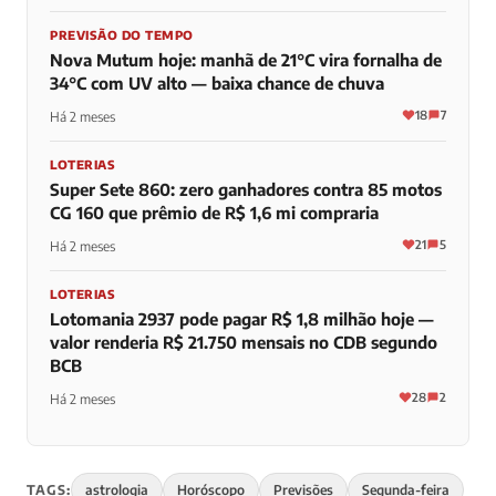
PREVISÃO DO TEMPO
Nova Mutum hoje: manhã de 21°C vira fornalha de
34°C com UV alto — baixa chance de chuva
18
7
Há 2 meses
LOTERIAS
Super Sete 860: zero ganhadores contra 85 motos
CG 160 que prêmio de R$ 1,6 mi compraria
21
5
Há 2 meses
LOTERIAS
Lotomania 2937 pode pagar R$ 1,8 milhão hoje —
valor renderia R$ 21.750 mensais no CDB segundo
BCB
28
2
Há 2 meses
TAGS:
astrologia
Horóscopo
Previsões
Segunda-feira