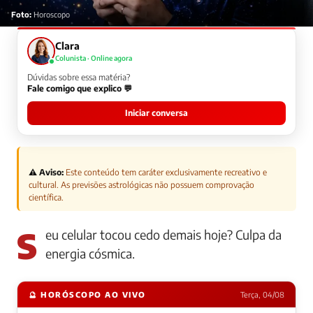
Foto:
Horoscopo
Clara
Colunista · Online agora
Dúvidas sobre essa matéria?
Fale comigo que explico 💬
Iniciar conversa
⚠️ Aviso:
Este conteúdo tem caráter exclusivamente recreativo e
cultural. As previsões astrológicas não possuem comprovação
científica.
Seu celular tocou cedo demais hoje? Culpa da
energia cósmica.
🔮 HORÓSCOPO AO VIVO
Terça, 04/08