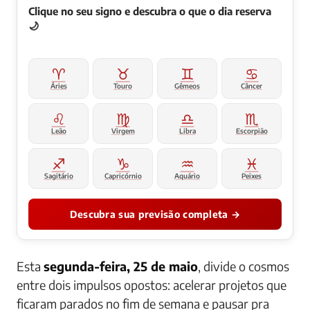
Clique no seu signo e descubra o que o dia reserva
🌙
♈
♉
♊
♋
Áries
Touro
Gêmeos
Câncer
♌
♍
♎
♏
Leão
Virgem
Libra
Escorpião
♐
♑
♒
♓
Sagitário
Capricórnio
Aquário
Peixes
Descubra sua previsão completa →
Esta
segunda-feira, 25 de maio
, divide o cosmos
entre dois impulsos opostos: acelerar projetos que
ficaram parados no fim de semana e pausar pra