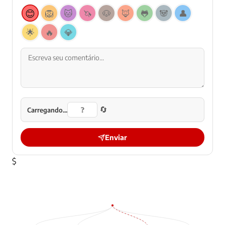
😊
🦁
🐱
🦄
🐶
🦊
🐸
🐼
👤
🌟
🔥
💎
🔄
Carregando...
Enviar
$