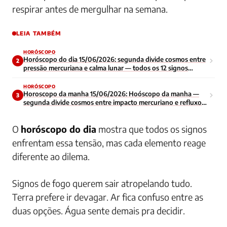
respirar antes de mergulhar na semana.
LEIA TAMBÉM
HORÓSCOPO
Horóscopo do dia 15/06/2026: segunda divide cosmos entre
2
pressão mercuriana e calma lunar — todos os 12 signos
enfrentam início de semana contraditório
HORÓSCOPO
Horoscopo da manha 15/06/2026: Hoóscopo da manha —
3
segunda divide cosmos entre impacto mercuriano e refluxo
lunar — todos os signos navegam energia contraditoria no
inicio da semana
O
horóscopo do dia
mostra que todos os signos
enfrentam essa tensão, mas cada elemento reage
diferente ao dilema.
Signos de fogo querem sair atropelando tudo.
Terra prefere ir devagar. Ar fica confuso entre as
duas opções. Água sente demais pra decidir.