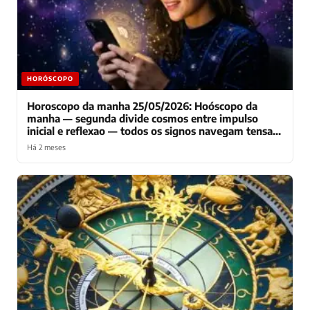
HORÓSCOPO
Horoscopo da manha 25/05/2026: Hoóscopo da
manha — segunda divide cosmos entre impulso
inicial e reflexao — todos os signos navegam tensao
decisiva entre acelerar projetos e pausar pra respirar
Há 2 meses