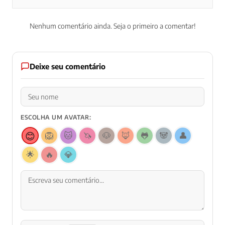
Nenhum comentário ainda. Seja o primeiro a comentar!
Deixe seu comentário
ESCOLHA UM AVATAR:
😊
🦁
🐱
🦄
🐶
🦊
🐸
🐼
👤
🌟
🔥
💎