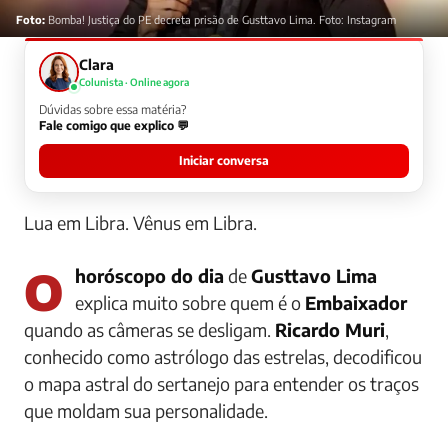
Foto:
Bomba! Justiça do PE decreta prisão de Gusttavo Lima. Foto: Instagram
Clara
Colunista · Online agora
Dúvidas sobre essa matéria?
Fale comigo que explico 💬
Iniciar conversa
Lua em Libra. Vênus em Libra.
O
horóscopo do dia
de
Gusttavo Lima
explica muito sobre quem é o
Embaixador
quando as câmeras se desligam.
Ricardo Muri
,
conhecido como astrólogo das estrelas, decodificou
o mapa astral do sertanejo para entender os traços
que moldam sua personalidade.