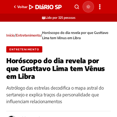
▷ DIáRIO SP
Voltar
📖
Lido por 325 pessoas
Horóscopo do dia revela por que Gusttavo
Início
/
Entretenimento
/
Lima tem Vênus em Libra
ENTRETENIMENTO
Horóscopo do dia revela por
que Gusttavo Lima tem Vênus
em Libra
Astrólogo das estrelas decodifica o mapa astral do
sertanejo e explica traços da personalidade que
influenciam relacionamentos