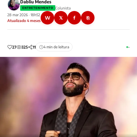
Dabliu Mendes
Colunista
ENTRETENIMENTO
28 mar 2026 · 18h52
W
𝕏
f
⎘
Atualizado 4 meses
27
325
11
4 min de leitura
–