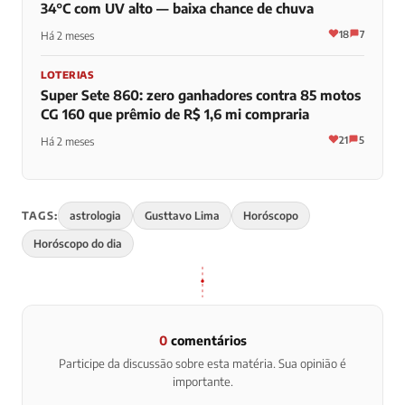
34°C com UV alto — baixa chance de chuva
18
7
Há 2 meses
LOTERIAS
Super Sete 860: zero ganhadores contra 85 motos
CG 160 que prêmio de R$ 1,6 mi compraria
21
5
Há 2 meses
TAGS:
astrologia
Gusttavo Lima
Horóscopo
Horóscopo do dia
0
comentários
Participe da discussão sobre esta matéria. Sua opinião é
importante.