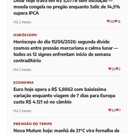
Dólar hoje trava em R$ 5,0778 sem oscilação —
moeda congela no pregão enquanto Selic de 14,5%
supera IPCA
30
12
Há 2 meses
HORÓSCOPO
Horóscopo do dia 15/06/2026: segunda divide
cosmos entre pressão mercuriana e calma lunar —
todos os 12 signos enfrentam início de semana
contraditório
22
2
Há 2 meses
ECONOMIA
Euro hoje opera a R$ 5,8862 com baixíssima
variação enquanto viagem de 7 dias para Europa
custa R$ 4.121 só no câmbio
26
7
Há 2 meses
PREVISÃO DO TEMPO
Nova Mutum hoje: manhã de 21°C vira fornalha de