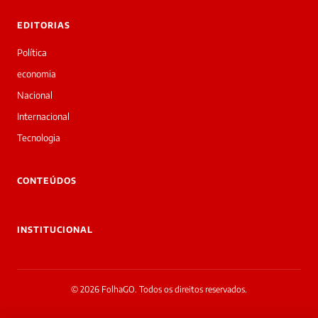
tre você
 Laura.
EDITORIAS
Laura
Oi!
Política
👋
economia
Bom
dia!
Nacional
Sou
Internacional
a
Laura,
Tecnologia
daqui
do
▷
CONTEÚDOS
Diário
SP.
O
INSTITUCIONAL
jornalista
Dabliu
Mendes
acabou
© 2026 FolhaGO. Todos os direitos reservados.
de
cobrir