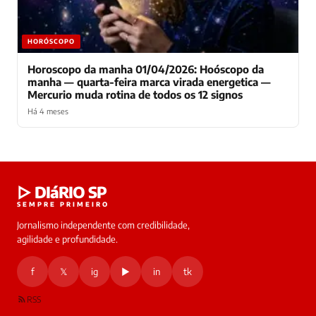
HORÓSCOPO
Horoscopo da manha 01/04/2026: Hoóscopo da
manha — quarta-feira marca virada energetica —
Mercurio muda rotina de todos os 12 signos
Há 4 meses
Laura
▷ DIáRIO SP
online
SEMPRE PRIMEIRO
Jornalismo independente com credibilidade,
HOJE
agilidade e profundidade.
🔒 As
nsagens
f
𝕏
ig
▶
in
tk
desta
onversa
são
RSS
rivadas