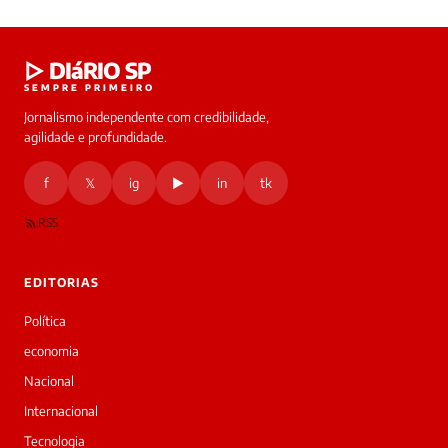
Laura
▷ DIáRIO SP
online
SEMPRE PRIMEIRO
Jornalismo independente com credibilidade,
HOJE
agilidade e profundidade.
🔒 As
nsagens
f
𝕏
ig
▶
in
tk
desta
onversa
são
RSS
rivadas
tre você
 Laura.
EDITORIAS
Laura
Oi!
Política
👋
economia
Boa
noite!
Nacional
Sou
Internacional
a
Laura,
Tecnologia