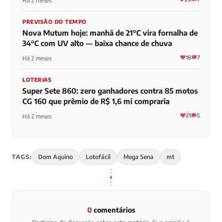
Há 2 meses
PREVISÃO DO TEMPO
Nova Mutum hoje: manhã de 21°C vira fornalha de
34°C com UV alto — baixa chance de chuva
18
7
Há 2 meses
LOTERIAS
Super Sete 860: zero ganhadores contra 85 motos
CG 160 que prêmio de R$ 1,6 mi compraria
21
5
Há 2 meses
TAGS:
Dom Aquino
Lotofácil
Mega Sena
mt
0
comentários