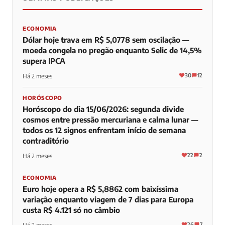
0
0
0
ECONOMIA
Dólar hoje trava em R$ 5,0778 sem oscilação —
moeda congela no pregão enquanto Selic de 14,5%
supera IPCA
30
12
Há 2 meses
HORÓSCOPO
Horóscopo do dia 15/06/2026: segunda divide
cosmos entre pressão mercuriana e calma lunar —
todos os 12 signos enfrentam início de semana
contraditório
22
2
Há 2 meses
ECONOMIA
Euro hoje opera a R$ 5,8862 com baixíssima
variação enquanto viagem de 7 dias para Europa
custa R$ 4.121 só no câmbio
26
7