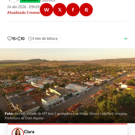
Colunista
24 abr 2026 · 09h29
W
𝕏
f
⎘
Atualizado 3 meses
15
10
3 min de leitura
–
Foto:
Incrível: cidade de MT tem 2 ganhadores na Mega-Sena e Lotofácil. Imagem:
Prefeitura de Dom Aquino
Clara