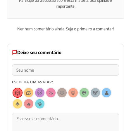
Participe da discussão sobre esta matéria. Sua opinião é
importante.
Nenhum comentário ainda. Seja o primeiro a comentar!
Deixe seu comentário
ESCOLHA UM AVATAR:
😊
🦁
🐱
🦄
🐶
🦊
🐸
🐼
👤
🌟
🔥
💎