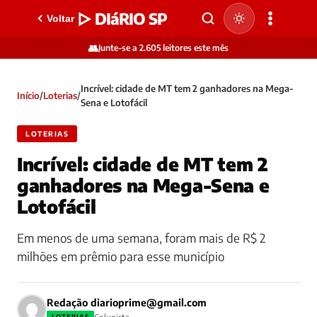
▷ DIáRIO SP
Voltar
👥
Junte-se a 2.605 leitores este mês
Incrível: cidade de MT tem 2 ganhadores na Mega-
Início
/
Loterias
/
Sena e Lotofácil
LOTERIAS
Incrível: cidade de MT tem 2
ganhadores na Mega-Sena e
Lotofácil
Em menos de uma semana, foram mais de R$ 2
milhões em prêmio para esse município
Redação
diarioprime@gmail.com
LOTERIAS