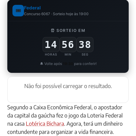
Federal
🎟️
Concurso 6067 · Sorteio hoje às 19:00
⏰ SORTEIO EM
14
56
37
HORAS
MIN
SEG
🔔 Volte após
19:30
para conferir!
Não foi possível carregar o resultado.
Segundo a Caixa Econômica Federal, o apostador
da capital da gaúcha fez o jogo da Loteria Federal
na casa
Lotérica Bichara
. Agora, terá um dinheiro
contundente para organizar a vida financeira.