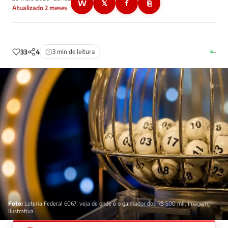
W
𝕏
f
⎘
Atualizado 2 meses
33
4
3 min de leitura
–
Foto:
Loteria Federal 6067: veja de onde é o ganhador dos R$ 500 mil. Imagem
ilustrativa