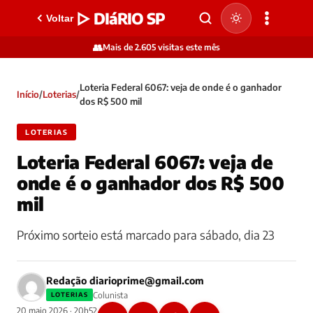
▷ DIáRIO SP
Voltar
👥
Mais de 2.605 visitas este mês
Loteria Federal 6067: veja de onde é o ganhador
Início
/
Loterias
/
dos R$ 500 mil
LOTERIAS
Loteria Federal 6067: veja de
onde é o ganhador dos R$ 500
mil
Próximo sorteio está marcado para sábado, dia 23
Redação
diarioprime@gmail.com
Colunista
LOTERIAS
20 maio 2026 · 20h52