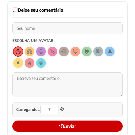
Deixe seu comentário
ESCOLHA UM AVATAR:
😊
🦁
🐱
🦄
🐶
🦊
🐸
🐼
👤
🌟
🔥
💎
🔄
Carregando...
Enviar