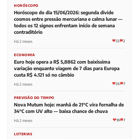
HORÓSCOPO
Horóscopo do dia 15/06/2026: segunda divide
cosmos entre pressão mercuriana e calma lunar —
todos os 12 signos enfrentam início de semana
contraditório
22
2
Há 2 meses
ECONOMIA
Euro hoje opera a R$ 5,8862 com baixíssima
variação enquanto viagem de 7 dias para Europa
custa R$ 4.121 só no câmbio
26
7
Há 2 meses
PREVISÃO DO TEMPO
Nova Mutum hoje: manhã de 21°C vira fornalha de
34°C com UV alto — baixa chance de chuva
18
7
Há 2 meses
LOTERIAS