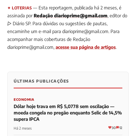
— Esta reportagem, publicada há 2 meses, é
✦ LOTERIAS
assinada por
Redação
diarioprime@gmail.com
, editor do
▷ Diário SP.
Para dúvidas ou sugestões de pautas,
encaminhe um e-mail para
diarioprime@gmail.com
.
Para
acompanhar mais coberturas de Redação
diarioprime@gmail.com
,
acesse sua página de artigos
.
ÚLTIMAS PUBLICAÇÕES
0
0
0
ECONOMIA
Dólar hoje trava em R$ 5,0778 sem oscilação —
moeda congela no pregão enquanto Selic de 14,5%
supera IPCA
30
12
Há 2 meses