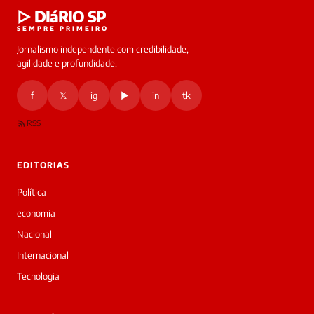
Laura
▷ DIáRIO SP
online
SEMPRE PRIMEIRO
Jornalismo independente com credibilidade,
HOJE
agilidade e profundidade.
🔒 As
nsagens
f
𝕏
ig
▶
in
tk
desta
onversa
são
RSS
rivadas
tre você
 Laura.
EDITORIAS
Laura
Oi!
Política
👋
economia
Bom
dia!
Nacional
Sou
Internacional
a
Laura,
Tecnologia
daqui
do