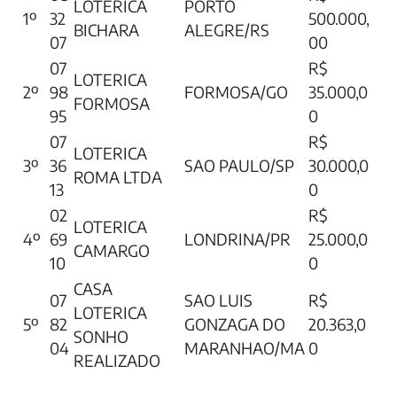
LOTERICA
PORTO
1º
32
500.000,
BICHARA
ALEGRE/RS
07
00
07
R$
LOTERICA
2º
98
FORMOSA/GO
35.000,0
FORMOSA
95
0
07
R$
LOTERICA
3º
36
SAO PAULO/SP
30.000,0
ROMA LTDA
13
0
02
R$
LOTERICA
4º
69
LONDRINA/PR
25.000,0
CAMARGO
10
0
CASA
07
SAO LUIS
R$
LOTERICA
5º
82
GONZAGA DO
20.363,0
SONHO
04
MARANHAO/MA
0
REALIZADO