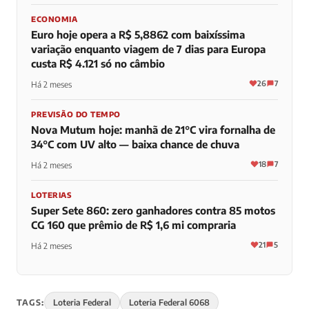
ECONOMIA
Euro hoje opera a R$ 5,8862 com baixíssima
variação enquanto viagem de 7 dias para Europa
custa R$ 4.121 só no câmbio
26
7
Há 2 meses
PREVISÃO DO TEMPO
Nova Mutum hoje: manhã de 21°C vira fornalha de
34°C com UV alto — baixa chance de chuva
18
7
Há 2 meses
LOTERIAS
Super Sete 860: zero ganhadores contra 85 motos
CG 160 que prêmio de R$ 1,6 mi compraria
21
5
Há 2 meses
TAGS:
Loteria Federal
Loteria Federal 6068