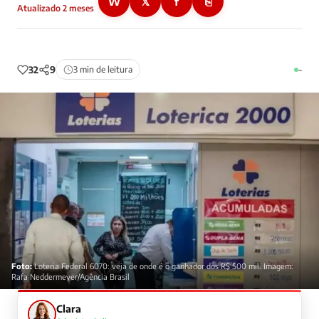
W
𝕏
f
⎘
Atualizado 2 meses
32
9
3 min de leitura
–
Foto:
Loteria Federal 6070: veja de onde é o ganhador dos R$ 500 mil. Imagem:
Rafa Neddermeyer/Agência Brasil
Clara