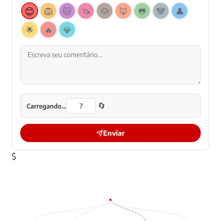
😊
🦁
🐱
🦄
🐶
🦊
🐸
🐼
👤
🌟
🔥
💎
🔄
Carregando...
Enviar
$