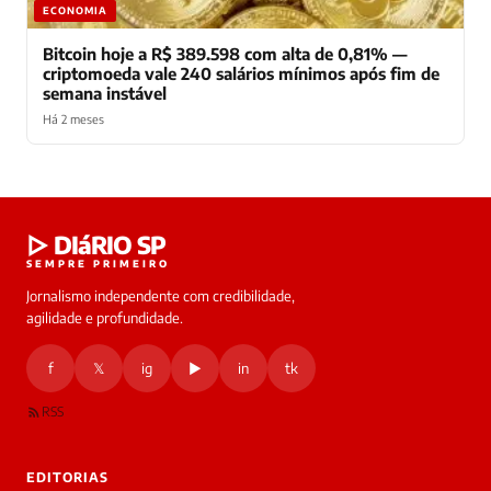
ECONOMIA
Bitcoin hoje a R$ 389.598 com alta de 0,81% —
criptomoeda vale 240 salários mínimos após fim de
semana instável
Há 2 meses
Laura
▷ DIáRIO SP
online
SEMPRE PRIMEIRO
Jornalismo independente com credibilidade,
HOJE
agilidade e profundidade.
🔒 As
nsagens
f
𝕏
ig
▶
in
tk
desta
onversa
são
RSS
rivadas
tre você
 Laura.
EDITORIAS