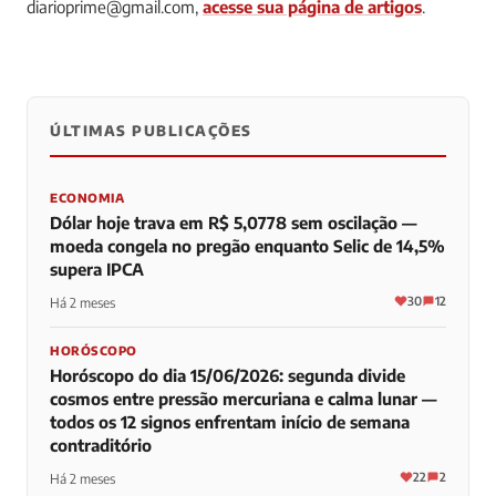
diarioprime@gmail.com
,
acesse sua página de artigos
.
ÚLTIMAS PUBLICAÇÕES
0
0
0
ECONOMIA
Dólar hoje trava em R$ 5,0778 sem oscilação —
moeda congela no pregão enquanto Selic de 14,5%
supera IPCA
30
12
Há 2 meses
HORÓSCOPO
Horóscopo do dia 15/06/2026: segunda divide
cosmos entre pressão mercuriana e calma lunar —
todos os 12 signos enfrentam início de semana
contraditório
22
2
Há 2 meses