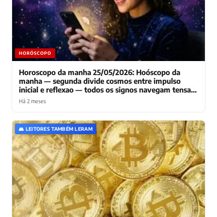
HORÓSCOPO
Horoscopo da manha 25/05/2026: Hoóscopo da
manha — segunda divide cosmos entre impulso
inicial e reflexao — todos os signos navegam tensao
decisiva entre acelerar projetos e pausar pra respirar
Há 2 meses
👥 LEITORES TAMBÉM LERAM