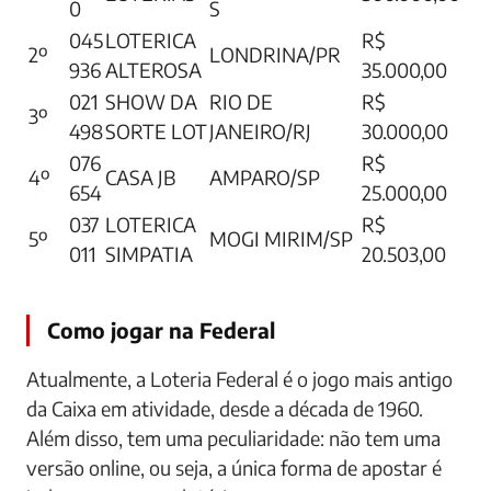
0
S
045
LOTERICA
R$
2º
LONDRINA/PR
936
ALTEROSA
35.000,00
021
SHOW DA
RIO DE
R$
3º
498
SORTE LOT
JANEIRO/RJ
30.000,00
076
R$
4º
CASA JB
AMPARO/SP
654
25.000,00
037
LOTERICA
R$
5º
MOGI MIRIM/SP
011
SIMPATIA
20.503,00
Como jogar na Federal
Atualmente, a Loteria Federal é o jogo mais antigo
da Caixa em atividade, desde a década de 1960.
Além disso, tem uma peculiaridade: não tem uma
versão online, ou seja, a única forma de apostar é