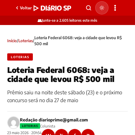
▷ DIáRIO SP
Voltar
👥
Junte-se a 2.605 leitores este mês
Loteria Federal 6068: veja a cidade que levou R$
Início
/
Loterias
/
500 mil
LOTERIAS
Loteria Federal 6068: veja a
cidade que levou R$ 500 mil
Prêmio saiu na noite deste sábado (23) e o próximo
concurso será no dia 27 de maio
Redação
diarioprime@gmail.com
Colunista
LOTERIAS
23 maio 2026 · 20h54