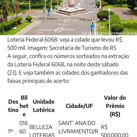
Loteria Federal 6068: veja a cidade que levou R$
500 mil. Imagem: Secretaria de Turismo do RS
A seguir, confira os números sorteados na extração
da Loteria Federal 6068, na noite deste sábado
(23). E veja também as cidades dos ganhadores das
faixas principais de acerto:
Bil
Valor do
Des
Unidade
het
Cidade/UF
Prêmio
tino
Lotérica
e
(R$)
016
SANT’ ANA DO
BELLEZA
R$
1º
60
LIVRAMENTO/R
LOTERIAS
500.000,00