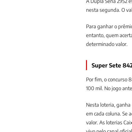
A Dupla Sena 2952 e
nesta segunda. O val
Para ganhar o prêmio
entanto, quem acert
determinado valor.
Super Sete 84
Por fim, o concurso
100 mil. No jogo ante
Nesta loteria, ganha
em cada coluna. Se 
valor. As loterias Ca
vivo pelo canal ofici