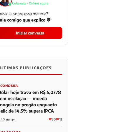
Colunista · Online agora
úvidas sobre essa matéria?
ale comigo que explico 💬
Iniciar conversa
ÚLTIMAS PUBLICAÇÕES
0
0
0
ECONOMIA
Dólar hoje trava em R$ 5,0778
sem oscilação — moeda
congela no pregão enquanto
Selic de 14,5% supera IPCA
30
12
á 2 meses