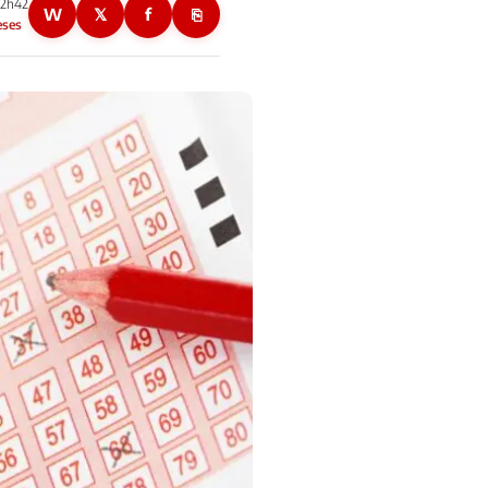
22h42
W
𝕏
f
⎘
eses