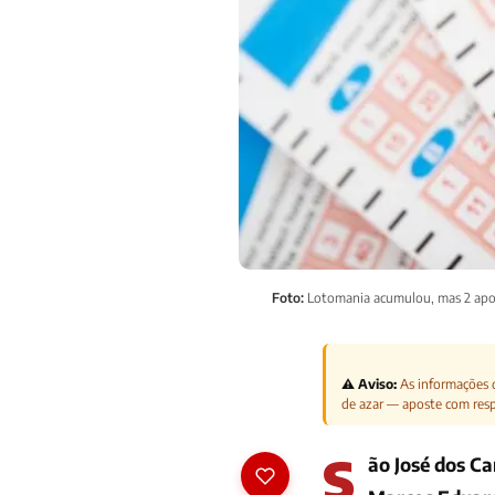
Foto:
Lotomania acumulou, mas 2 apos
⚠️ Aviso:
As informações d
de azar — aposte com res
S
ão José dos Ca