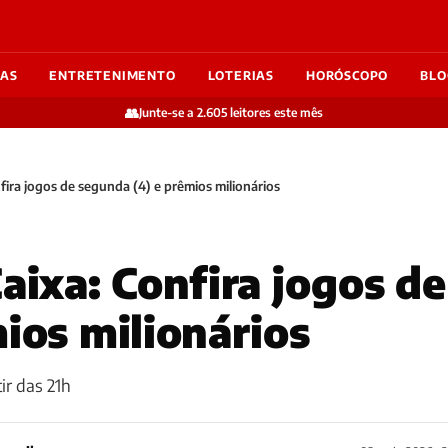
IAS
ENTRETENIMENTO
LOTERIAS
HORÓSCOPO
BLO
👥
Junte-se a 2.605 leitores este mês
nfira jogos de segunda (4) e prêmios milionários
Caixa: Confira jogos d
mios milionários
ir das 21h