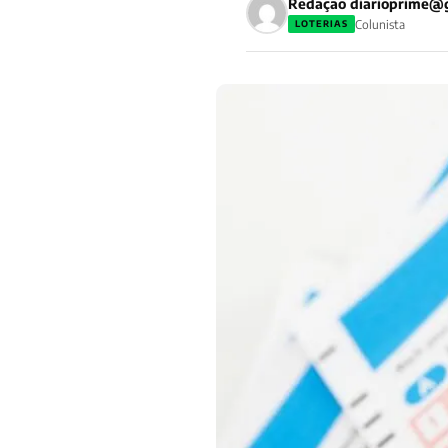
Redação
diarioprime@
Colunista
LOTERIAS