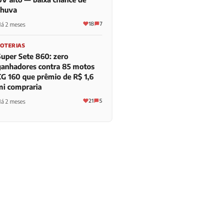
chuva
18
7
á 2 meses
LOTERIAS
Super Sete 860: zero
ganhadores contra 85 motos
CG 160 que prêmio de R$ 1,6
mi compraria
21
5
á 2 meses