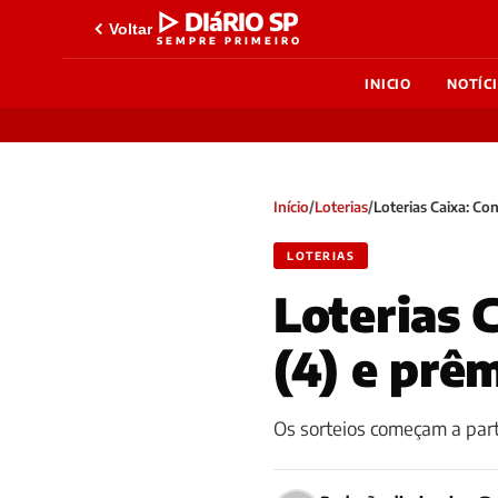
▷ DIáRIO SP
Voltar
SEMPRE PRIMEIRO
INICIO
NOTÍC
Início
/
Loterias
/
Loterias Caixa: Co
LOTERIAS
Loterias 
(4) e prê
Os sorteios começam a part