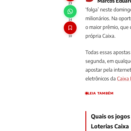
Marcos Eduar
23
‘folga’ neste doming
milionários. Na opor
14
o maior prêmio, que 
própria Caixa.
10
Todas essas apostas 
segunda, em qualquer
apostar pela interne
eletrônicos da
Caixa 
LEIA TAMBÉM
Quais os jogos
Loterias Caixa