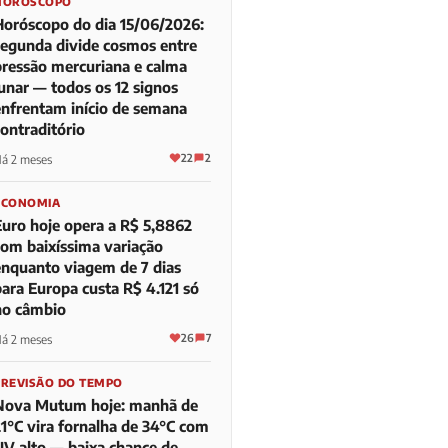
HORÓSCOPO
Horóscopo do dia 15/06/2026:
segunda divide cosmos entre
pressão mercuriana e calma
lunar — todos os 12 signos
enfrentam início de semana
contraditório
22
2
á 2 meses
ECONOMIA
Euro hoje opera a R$ 5,8862
com baixíssima variação
enquanto viagem de 7 dias
para Europa custa R$ 4.121 só
no câmbio
26
7
á 2 meses
PREVISÃO DO TEMPO
Nova Mutum hoje: manhã de
21°C vira fornalha de 34°C com
UV alto — baixa chance de