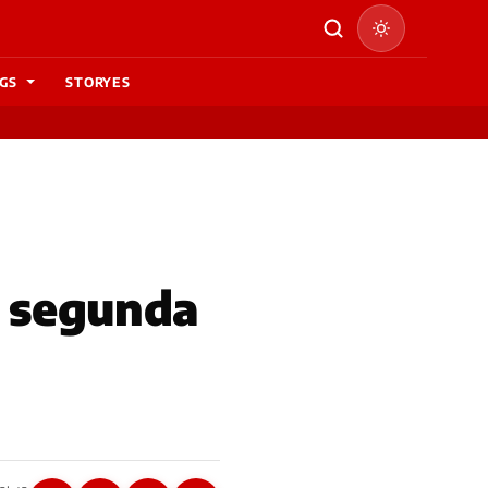
GS
STORYES
e segunda