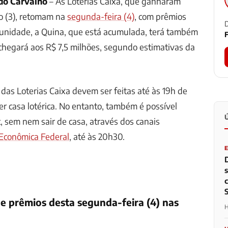
do Carvalho
– As Loterias Caixa, que ganharam
o (3), retomam na
segunda-feira (4)
, com prêmios
D
tunidade, a Quina, que está acumulada, terá também
F
chegará aos R$ 7,5 milhões, segundo estimativas da
das Loterias Caixa devem ser feitas até às 19h de
 casa lotérica. No entanto, também é possível
t, sem nem sair de casa, através dos canais
Econômica Federal
, até às 20h30.
 e prêmios desta segunda-feira (4) nas
H