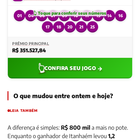
01
04
06
07
09
10
11
13
14
16
17
18
20
21
25
PRÊMIO PRINCIPAL
R$ 351.527,84
👆
→
CONFIRA SEU JOGO
O que mudou entre ontem e hoje?
LEIA TAMBÉM
A diferença é simples:
R$ 800 mil
a mais no pote.
Enquanto o ganhador de Itanhaém levou
1,2