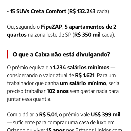
•
15 SUVs Creta Comfort
(
R$ 132.243
cada)
Ou, segundo o
FipeZAP
,
5 apartamentos de 2
quartos
na zona leste de SP (
R$ 350 mil
cada).
O que a Caixa não está divulgando?
O prêmio equivale a
1.234 salários mínimos
—
considerando o valor atual de
R$ 1.621
. Para um
trabalhador que ganha
um salário mínimo
, seria
preciso trabalhar
102 anos
sem gastar nada para
juntar essa quantia.
Com o dólar a
R$ 5,01
, o prêmio vale
US$ 399 mil
— suficiente para comprar uma casa de luxo em
Orlando ou viver
15 anos
nos Estados Unidos com