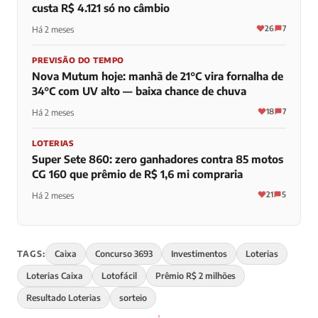
custa R$ 4.121 só no câmbio
26
7
Há 2 meses
PREVISÃO DO TEMPO
Nova Mutum hoje: manhã de 21°C vira fornalha de
34°C com UV alto — baixa chance de chuva
18
7
Há 2 meses
LOTERIAS
Super Sete 860: zero ganhadores contra 85 motos
CG 160 que prêmio de R$ 1,6 mi compraria
21
5
Há 2 meses
TAGS:
Caixa
Concurso 3693
Investimentos
Loterias
Loterias Caixa
Lotofácil
Prêmio R$ 2 milhões
Resultado Loterias
sorteio