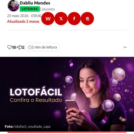
Dabliu Mendes
Colunista
LOTERIAS
23 maio 2026 · 05h36
W
𝕏
f
⎘
Atualizado 2 meses
18
12
2 min de leitura
–
Foto:
lotofacil_resultado_capa