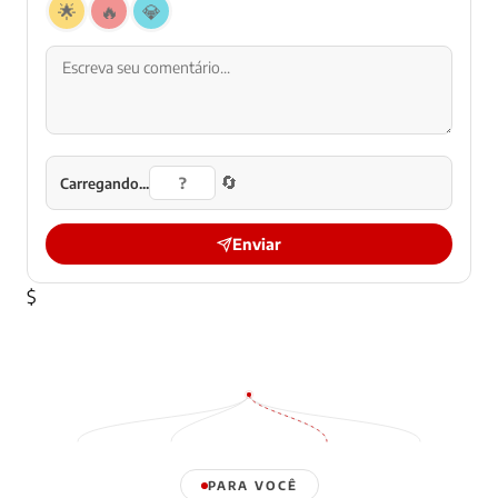
🌟
🔥
💎
🔄
Carregando...
Enviar
$
PARA VOCÊ