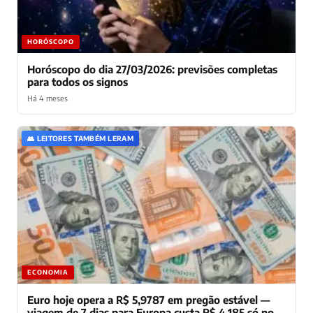
HORÓSCOPO
Horóscopo do dia 27/03/2026: previsões completas
para todos os signos
Há 4 meses
👥 LEITORES TAMBÉM LERAM
ECONOMIA
Euro hoje opera a R$ 5,9787 em pregão estável —
viagem de 7 dias para Europa custa R$ 4.185 só no