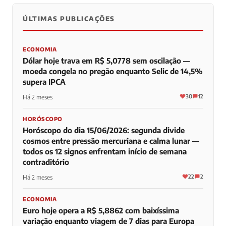
ÚLTIMAS PUBLICAÇÕES
0
0
0
ECONOMIA
Dólar hoje trava em R$ 5,0778 sem oscilação —
moeda congela no pregão enquanto Selic de 14,5%
supera IPCA
30
12
Há 2 meses
HORÓSCOPO
Horóscopo do dia 15/06/2026: segunda divide
cosmos entre pressão mercuriana e calma lunar —
todos os 12 signos enfrentam início de semana
contraditório
22
2
Há 2 meses
ECONOMIA
Euro hoje opera a R$ 5,8862 com baixíssima
variação enquanto viagem de 7 dias para Europa