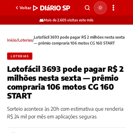
▷ DIáRIO SP
Voltar
👥
Mais de 2.605 visitas este mês
Lotofácil 3693 pode pagar R$ 2 milhões nesta sexta
Início
/
Loterias
/
— prêmio compraria 106 motos CG 160 START
LOTERIAS
Lotofácil 3693 pode pagar R$ 2
milhões nesta sexta — prêmio
compraria 106 motos CG 160
START
Sorteio acontece às 20h com estimativa que renderia
R$ 24 mil por mês em aplicações seguras