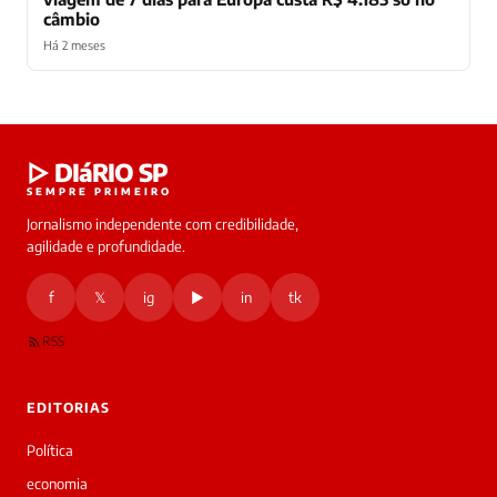
câmbio
Há 2 meses
Laura
▷ DIáRIO SP
online
SEMPRE PRIMEIRO
Jornalismo independente com credibilidade,
HOJE
agilidade e profundidade.
🔒 As
nsagens
f
𝕏
ig
▶
in
tk
desta
onversa
são
RSS
rivadas
tre você
 Laura.
EDITORIAS
Laura
Oi!
Política
👋
economia
Boa