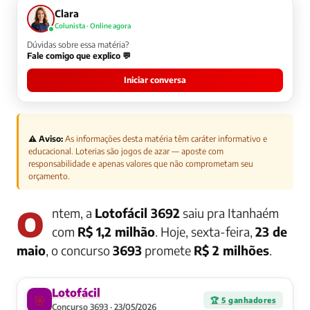
Clara
Colunista · Online agora
Dúvidas sobre essa matéria?
Fale comigo que explico 💬
Iniciar conversa
⚠️ Aviso:
As informações desta matéria têm caráter informativo e
educacional. Loterias são jogos de azar — aposte com
responsabilidade e apenas valores que não comprometam seu
orçamento.
Ontem, a
Lotofácil 3692
saiu pra Itanhaém
com
R$ 1,2 milhão
. Hoje, sexta-feira,
23 de
maio
, o concurso
3693
promete
R$ 2 milhões
.
Lotofácil
🎯
🏆 5 ganhadores
Concurso 3693 · 23/05/2026