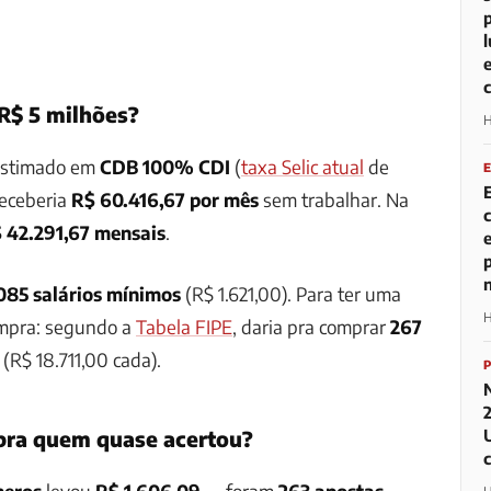
R$ 5 milhões?
H
 estimado em
CDB 100% CDI
(
taxa Selic atual
de
receberia
R$ 60.416,67 por mês
sem trabalhar. Na
 42.291,67 mensais
.
085 salários mínimos
(R$ 1.621,00). Para ter uma
H
ompra: segundo a
Tabela FIPE
, daria pra comprar
267
(R$ 18.711,00 cada).
pra quem quase acertou?
meros
levou
R$ 1.606,09
— foram
263 apostas