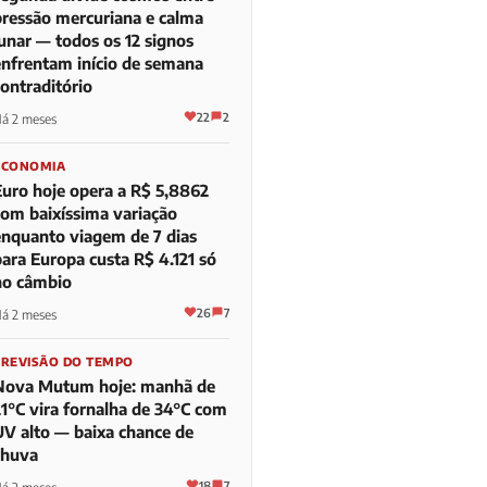
pressão mercuriana e calma
lunar — todos os 12 signos
enfrentam início de semana
contraditório
22
2
á 2 meses
ECONOMIA
Euro hoje opera a R$ 5,8862
com baixíssima variação
enquanto viagem de 7 dias
para Europa custa R$ 4.121 só
no câmbio
26
7
á 2 meses
PREVISÃO DO TEMPO
Nova Mutum hoje: manhã de
21°C vira fornalha de 34°C com
UV alto — baixa chance de
chuva
18
7