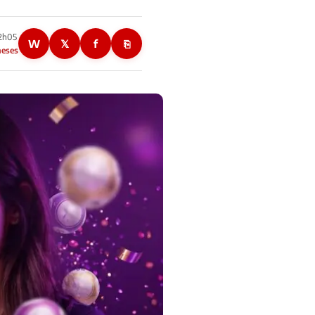
22h05
W
𝕏
f
⎘
meses