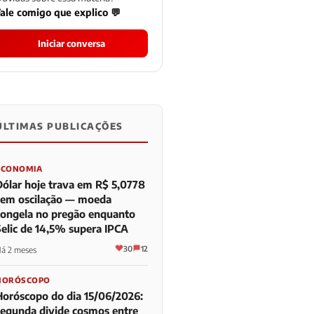
ale comigo que explico 💬
Iniciar conversa
ÚLTIMAS PUBLICAÇÕES
0
0
0
ECONOMIA
Dólar hoje trava em R$ 5,0778
sem oscilação — moeda
congela no pregão enquanto
Selic de 14,5% supera IPCA
30
12
á 2 meses
HORÓSCOPO
Horóscopo do dia 15/06/2026:
segunda divide cosmos entre