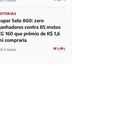
á 2 meses
LOTERIAS
Super Sete 860: zero
ganhadores contra 85 motos
CG 160 que prêmio de R$ 1,6
mi compraria
21
5
á 2 meses