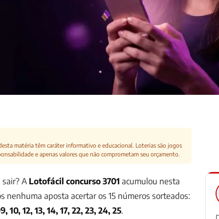
esta matéria têm caráter informativo e educacional. Loterias são jogos
ponsabilidade e apenas valores que não comprometam seu orçamento.
 sair? A
Lotofácil concurso 3701
acumulou nesta
pós nenhuma aposta acertar os 15 números sorteados:
, 10, 12, 13, 14, 17, 22, 23, 24, 25
.
D