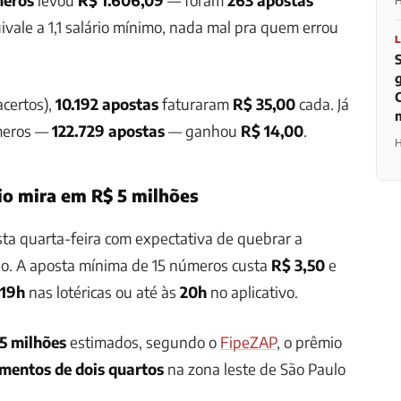
H
ivale a 1,1 salário mínimo, nada mal pra quem errou
acertos),
10.192 apostas
faturaram
R$ 35,00
cada. Já
meros —
122.729 apostas
— ganhou
R$ 14,00
.
H
io mira em R$ 5 milhões
sta quarta-feira com expectativa de quebrar a
o. A aposta mínima de 15 números custa
R$ 3,50
e
19h
nas lotéricas ou até às
20h
no aplicativo.
5 milhões
estimados, segundo o
FipeZAP
, o prêmio
mentos de dois quartos
na zona leste de São Paulo