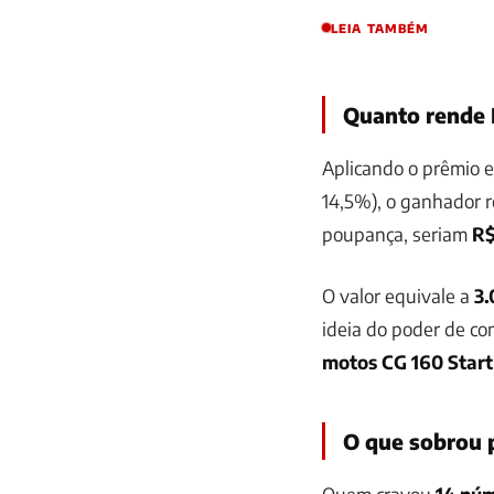
LEIA TAMBÉM
Quanto rende 
Aplicando o prêmio
14,5%), o ganhador 
poupança, seriam
R$
O valor equivale a
3.
ideia do poder de c
motos CG 160 Start
O que sobrou 
Quem cravou
14 nú