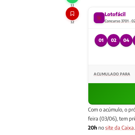
11
Lotofácil
🎯
Concurso 3701 · 0
12
01
02
04
ACUMULADO PARA
Com o acúmulo, o pr
feira (03/06), tem 
20h
no
site da Caixa
.