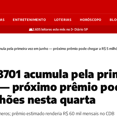
IAS
ENTRETENIMENTO
LOTERIAS
HORÓSCOPO
BLO
👥
2.605 leitores este mês no ▷ Diário SP
mula pela primeira vez em junho — próximo prêmio pode chegar a R$ 5 milh
 3701 acumula pela pri
 — próximo prêmio po
lhões nesta quarta
eros; prêmio estimado renderia R$ 60 mil mensais no CDB