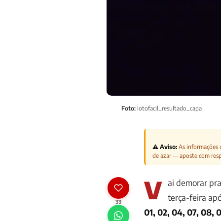
Foto:
lotofacil_resultado_capa
⚠️ Aviso:
As informações d
de azar — aposte com res
V
ai demorar pra
terça-feira a
33
01, 02, 04, 07, 08, 09