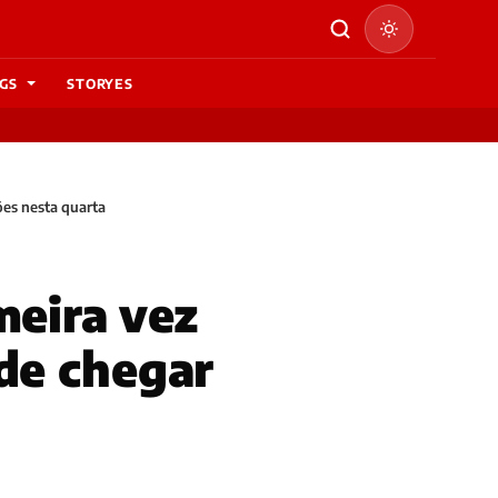
GS
STORYES
ões nesta quarta
meira vez
de chegar