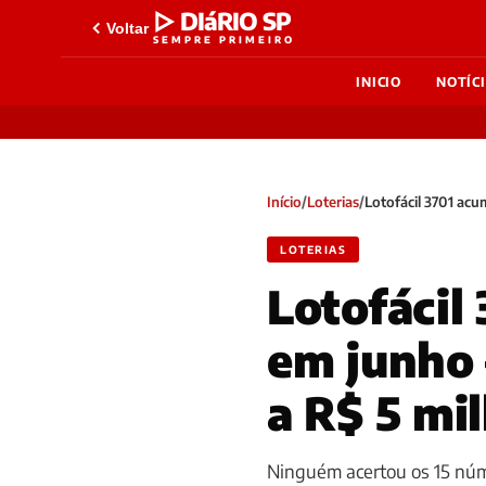
▷ DIáRIO SP
Voltar
SEMPRE PRIMEIRO
INICIO
NOTÍC
Início
/
Loterias
/
Lotofácil 3701 acu
LOTERIAS
Lotofácil
em junho
a R$ 5 mi
Ninguém acertou os 15 núm