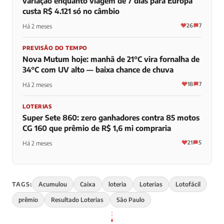
variação enquanto viagem de 7 dias para Europa
custa R$ 4.121 só no câmbio
26
7
Há 2 meses
PREVISÃO DO TEMPO
Nova Mutum hoje: manhã de 21°C vira fornalha de
34°C com UV alto — baixa chance de chuva
18
7
Há 2 meses
LOTERIAS
Super Sete 860: zero ganhadores contra 85 motos
CG 160 que prêmio de R$ 1,6 mi compraria
21
5
Há 2 meses
TAGS:
Acumulou
Caixa
loteria
Loterias
Lotofácil
prêmio
Resultado Loterias
São Paulo