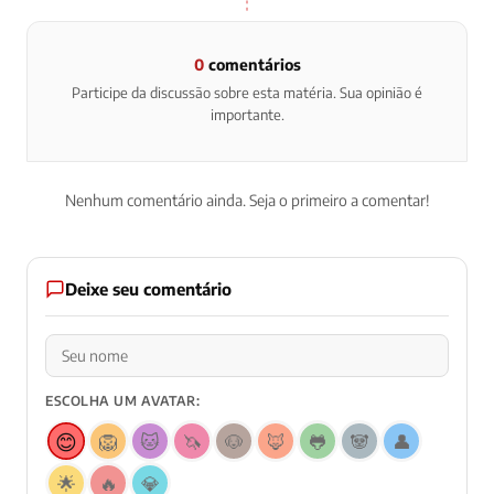
0
comentários
Participe da discussão sobre esta matéria. Sua opinião é
importante.
Nenhum comentário ainda. Seja o primeiro a comentar!
Deixe seu comentário
ESCOLHA UM AVATAR:
😊
🦁
🐱
🦄
🐶
🦊
🐸
🐼
👤
🌟
🔥
💎