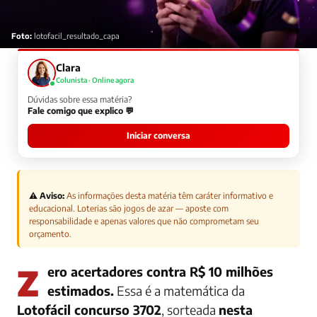
Foto:
lotofacil_resultado_capa
Clara
Colunista · Online agora
Dúvidas sobre essa matéria?
Fale comigo que explico 💬
Iniciar conversa
⚠️ Aviso:
As informações desta matéria têm caráter informativo e
educacional. Loterias são jogos de azar — aposte com
responsabilidade e apenas valores que não comprometam seu
orçamento.
Zero acertadores contra R$ 10 milhões
estimados.
Essa é a matemática da
Lotofácil concurso 3702
, sorteada
nesta