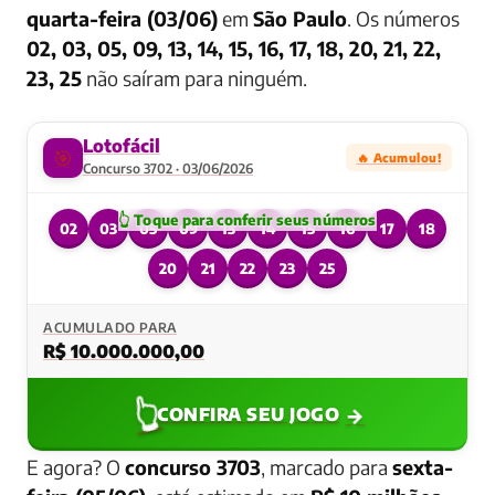
quarta-feira (03/06)
em
São Paulo
. Os números
02, 03, 05, 09, 13, 14, 15, 16, 17, 18, 20, 21, 22,
23, 25
não saíram para ninguém.
Lotofácil
🎯
🔥 Acumulou!
Concurso 3702 · 03/06/2026
02
03
05
09
13
14
15
16
17
18
20
21
22
23
25
ACUMULADO PARA
R$ 10.000.000,00
👆
→
CONFIRA SEU JOGO
E agora? O
concurso 3703
, marcado para
sexta-