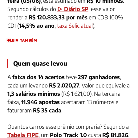
feira (05/06)
, está estimado em
R$ 10 milhões
.
Segundo cálculos do
▷ Diário SP
, esse valor
renderia
R$ 120.833,33 por mês
em CDB 100%
CDI (
14,5% ao ano
,
taxa Selic atual
).
LEIA TAMBÉM
Quem quase levou
A
faixa dos 14 acertos
teve
297 ganhadores
,
cada um levando
R$ 2.020,27
. Valor que equivale a
1,3 salários mínimos
(R$ 1.621,00). Na terceira
faixa,
11.946 apostas
acertaram 13 números e
faturaram
R$ 35 cada
.
Quantos carros esse prêmio compraria? Segundo a
Tabela FIPE
, um
Polo Track 1.0
custa
R$ 81.826
.