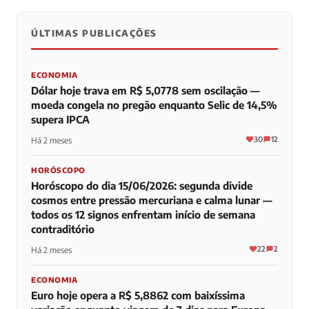
ÚLTIMAS PUBLICAÇÕES
0
0
0
ECONOMIA
Dólar hoje trava em R$ 5,0778 sem oscilação —
moeda congela no pregão enquanto Selic de 14,5%
supera IPCA
30
12
Há 2 meses
HORÓSCOPO
Horóscopo do dia 15/06/2026: segunda divide
cosmos entre pressão mercuriana e calma lunar —
todos os 12 signos enfrentam início de semana
contraditório
22
2
Há 2 meses
ECONOMIA
Euro hoje opera a R$ 5,8862 com baixíssima