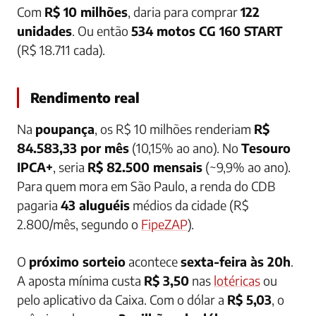
Com
R$ 10 milhões
, daria para comprar
122
unidades
. Ou então
534 motos CG 160 START
(R$ 18.711 cada).
Rendimento real
Na
poupança
, os R$ 10 milhões renderiam
R$
84.583,33 por mês
(10,15% ao ano). No
Tesouro
IPCA+
, seria
R$ 82.500 mensais
(~9,9% ao ano).
Para quem mora em São Paulo, a renda do CDB
pagaria
43 aluguéis
médios da cidade (R$
2.800/mês, segundo o
FipeZAP
).
O
próximo sorteio
acontece
sexta-feira às 20h
.
A aposta mínima custa
R$ 3,50
nas
lotéricas
ou
pelo aplicativo da Caixa. Com o dólar a
R$ 5,03
, o