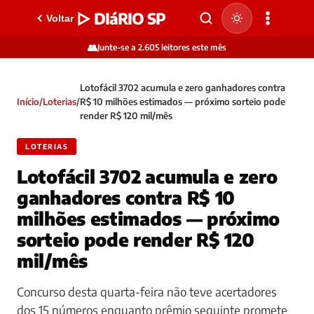
▷ DIáRIO SP
Voltar
👥
Junte-se a 2.605 leitores este mês
Lotofácil 3702 acumula e zero ganhadores contra
Início
/
Loterias
/
R$ 10 milhões estimados — próximo sorteio pode
render R$ 120 mil/mês
LOTERIAS
Lotofácil 3702 acumula e zero
ganhadores contra R$ 10
milhões estimados — próximo
sorteio pode render R$ 120
mil/mês
Concurso desta quarta-feira não teve acertadores
dos 15 números enquanto prêmio seguinte promete