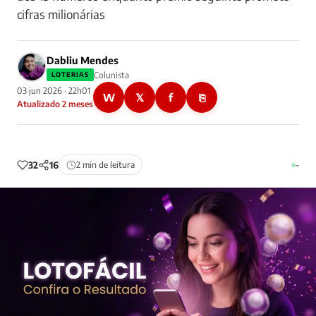
cifras milionárias
Dabliu Mendes
Colunista
LOTERIAS
03 jun 2026 · 22h01
W
𝕏
f
⎘
Atualizado 2 meses
32
16
2 min de leitura
–