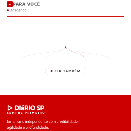
PARA VOCÊ
✦
Carregando...
LEIA TAMBÉM
Laura
▷ DIáRIO SP
online
SEMPRE PRIMEIRO
Jornalismo independente com credibilidade,
HOJE
agilidade e profundidade.