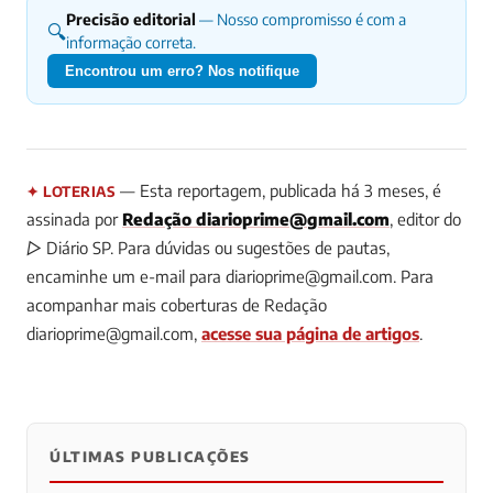
Precisão editorial
— Nosso compromisso é com a
🔍
informação correta.
Encontrou um erro? Nos notifique
— Esta reportagem, publicada há 3 meses, é
✦ LOTERIAS
assinada por
Redação
diarioprime@gmail.com
, editor do
▷ Diário SP.
Para dúvidas ou sugestões de pautas,
encaminhe um e-mail para
diarioprime@gmail.com
.
Para
acompanhar mais coberturas de Redação
diarioprime@gmail.com
,
acesse sua página de artigos
.
ÚLTIMAS PUBLICAÇÕES
0
0
0