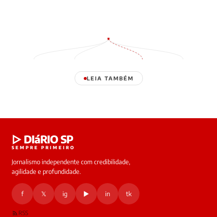
LEIA TAMBÉM
Laura
▷ DIáRIO SP
online
SEMPRE PRIMEIRO
Jornalismo independente com credibilidade,
HOJE
agilidade e profundidade.
🔒 As
nsagens
f
𝕏
ig
▶
in
tk
desta
onversa
são
RSS