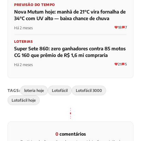
PREVISÃO DO TEMPO
Nova Mutum hoje: manhã de 21°C vira fornalha de
34°C com UV alto — baixa chance de chuva
18
7
Há 2 meses
LOTERIAS
Super Sete 860: zero ganhadores contra 85 motos
CG 160 que prêmio de R$ 1,6 mi compraria
21
5
Há 2 meses
TAGS:
loteria hoje
Lotofácil
Lotofácil 3000
Lotofácil hoje
0
comentários