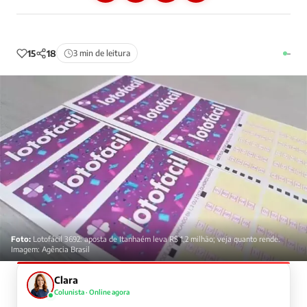
15
18
3 min de leitura
–
Foto:
Lotofácil 3692: aposta de Itanhaém leva R$ 1,2 milhão; veja quanto rende.
Imagem: Agência Brasil
Clara
Colunista · Online agora