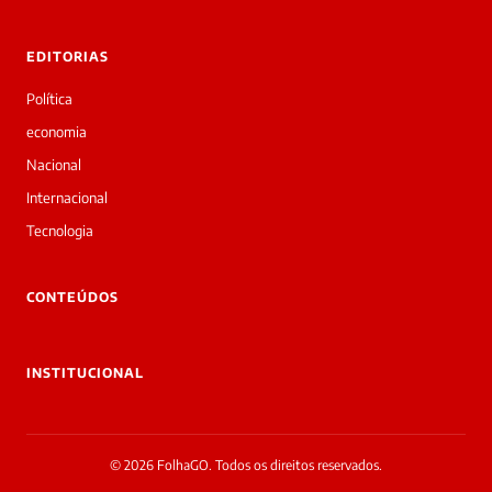
rivadas
tre você
 Laura.
EDITORIAS
Laura
Oi!
Política
👋
economia
Bom
dia!
Nacional
Sou
Internacional
a
Laura,
Tecnologia
daqui
do
▷
CONTEÚDOS
Diário
SP.
O
INSTITUCIONAL
jornalista
Redação
diarioprime@gmail.com
acabou
© 2026 FolhaGO. Todos os direitos reservados.
de