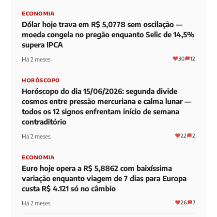
ECONOMIA
Dólar hoje trava em R$ 5,0778 sem oscilação —
moeda congela no pregão enquanto Selic de 14,5%
supera IPCA
30
12
Há 2 meses
HORÓSCOPO
Horóscopo do dia 15/06/2026: segunda divide
cosmos entre pressão mercuriana e calma lunar —
todos os 12 signos enfrentam início de semana
contraditório
22
2
Há 2 meses
ECONOMIA
Euro hoje opera a R$ 5,8862 com baixíssima
variação enquanto viagem de 7 dias para Europa
custa R$ 4.121 só no câmbio
26
7
Há 2 meses