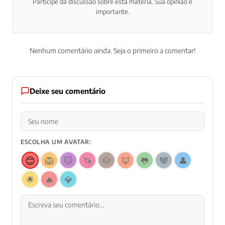
Participe da discussão sobre esta matéria. Sua opinião é
importante.
Nenhum comentário ainda. Seja o primeiro a comentar!
Deixe seu comentário
ESCOLHA UM AVATAR:
😊
🦁
🐱
🦄
🐶
🦊
🐸
🐼
👤
🌟
🔥
💎