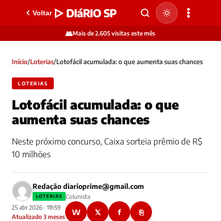
▷ DIáRIO SP
Voltar
👥
Mais de 2.605 visitas este mês
Início
/
Loterias
/
Lotofácil acumulada: o que aumenta suas chances
LOTERIAS
Lotofácil acumulada: o que
aumenta suas chances
Neste próximo concurso, Caixa sorteia prêmio de R$
10 milhões
Redação
diarioprime@gmail.com
Colunista
LOTERIAS
25 abr 2026 · 11h59
W
𝕏
f
⎘
Atualizado 3 meses