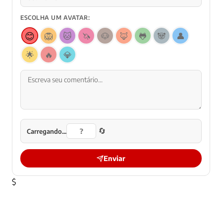
ESCOLHA UM AVATAR:
😊
🦁
🐱
🦄
🐶
🦊
🐸
🐼
👤
🌟
🔥
💎
🔄
Carregando...
Enviar
$