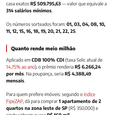
casa exatos
R$ 509.795,63
— valor que equivale a
314 salários mínimos
.
Os números sorteados foram:
01, 03, 04, 08, 10,
11, 12, 15, 16, 18, 19, 20, 21, 22, 25
.
Quanto rende meio milhão
Aplicado em
CDB 100% CDI
(taxa Selic atual de
14,75% ao ano
), o prêmio renderia
R$ 6.266,24
por mês
. Na poupança, seria
R$ 4.388,49
mensais
.
Para quem prefere imóveis: segundo o
índice
FipeZAP
, dá para comprar
1 apartamento de 2
quartos na zona leste de SP
(R$ 350.000) e
ainda sobram quase
R$ 160 mil
.