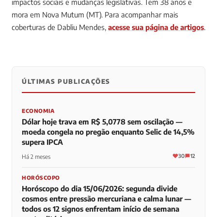
impactos sociais e mudanças legislativas. Tem 38 anos e
mora em Nova Mutum (MT).
Para acompanhar mais
coberturas de Dabliu Mendes,
acesse sua página de artigos
.
ÚLTIMAS PUBLICAÇÕES
0
0
0
ECONOMIA
Dólar hoje trava em R$ 5,0778 sem oscilação —
moeda congela no pregão enquanto Selic de 14,5%
supera IPCA
30
12
Há 2 meses
HORÓSCOPO
Horóscopo do dia 15/06/2026: segunda divide
cosmos entre pressão mercuriana e calma lunar —
todos os 12 signos enfrentam início de semana