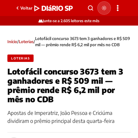
▷ DIáRIO SP
Voltar
👥
Junte-se a 2.605 leitores este mês
Lotofácil concurso 3673 tem 3 ganhadores e R$ 509
Início
/
Loterias
/
mil — prêmio rende R$ 6,2 mil por mês no CDB
LOTERIAS
Lotofácil concurso 3673 tem 3
ganhadores e R$ 509 mil —
prêmio rende R$ 6,2 mil por
mês no CDB
Apostas de Imperatriz, João Pessoa e Criciúma
dividiram o prêmio principal desta quarta-feira