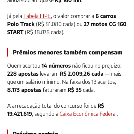
Já pela
Tabela FIPE
, o valor compraria
6 carros
Polo Track
(R$ 81.080 cada) ou
27 motos CG 160
START
(R$ 18.878 cada).
Prêmios menores também compensam
Quem acertou
14 números
não ficou no prejuízo:
228 apostas
levaram
R$ 2.009,26 cada
— mais
que um salário mínimo. Na faixa dos 13 acertos,
8.173 apostas
faturaram
R$ 35
cada.
A arrecadação total do concurso foi de
R$
19.421.619
, segundo a
Caixa Econômica Federal
.
Próximo sorteio