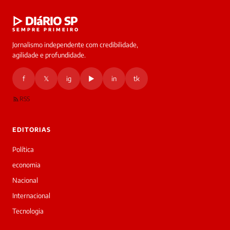
Laura
▷ DIáRIO SP
online
SEMPRE PRIMEIRO
Jornalismo independente com credibilidade,
HOJE
agilidade e profundidade.
🔒 As
nsagens
f
𝕏
ig
▶
in
tk
desta
onversa
são
RSS
rivadas
tre você
 Laura.
EDITORIAS
Laura
Oi!
Política
👋
economia
Boa
noite!
Nacional
Sou
Internacional
a
Laura,
Tecnologia
daqui