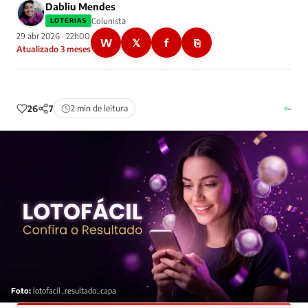
Dabliu Mendes
Colunista
LOTERIAS
29 abr 2026 · 22h00
W
𝕏
f
⎘
Atualizado 3 meses
26
7
2 min de leitura
–
Foto:
lotofacil_resultado_capa