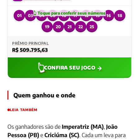
01
03
04
08
10
11
12
15
16
18
19
20
21
22
25
PRÊMIO PRINCIPAL
R$ 509.795,63
👆
→
CONFIRA SEU JOGO
Quem ganhou e onde
LEIA TAMBÉM
Os ganhadores são de
Imperatriz (MA)
,
João
Pessoa (PB)
e
Criciúma (SC)
. Cada um leva para