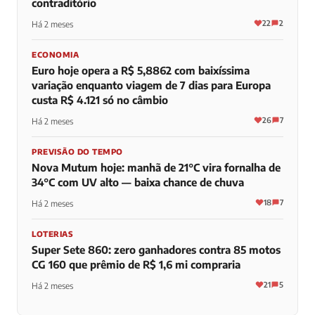
contraditório
22
2
Há 2 meses
ECONOMIA
Euro hoje opera a R$ 5,8862 com baixíssima
variação enquanto viagem de 7 dias para Europa
custa R$ 4.121 só no câmbio
26
7
Há 2 meses
PREVISÃO DO TEMPO
Nova Mutum hoje: manhã de 21°C vira fornalha de
34°C com UV alto — baixa chance de chuva
18
7
Há 2 meses
LOTERIAS
Super Sete 860: zero ganhadores contra 85 motos
CG 160 que prêmio de R$ 1,6 mi compraria
21
5
Há 2 meses