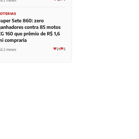
á 2 meses
LOTERIAS
Super Sete 860: zero
ganhadores contra 85 motos
CG 160 que prêmio de R$ 1,6
mi compraria
21
5
á 2 meses