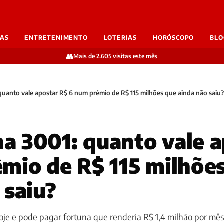
IAS
ENTRETENIMENTO
LOTERIAS
HORÓSCOPO
BLO
👥
Mais de 2.605 visitas este mês
uanto vale apostar R$ 6 num prêmio de R$ 115 milhões que ainda não saiu?
 3001: quanto vale a
mio de R$ 115 milhõe
 saiu?
oje e pode pagar fortuna que renderia R$ 1,4 milhão por mê