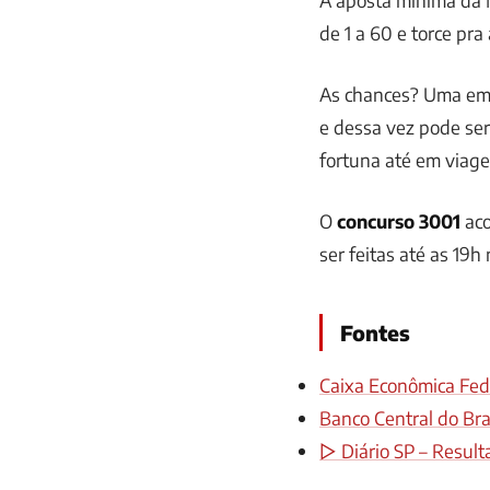
de 1 a 60 e torce pra
As chances? Uma em
e dessa vez pode se
fortuna até em viage
O
concurso 3001
aco
ser feitas até as 19h
Fontes
Caixa Econômica Fede
Banco Central do Bras
▷ Diário SP – Result