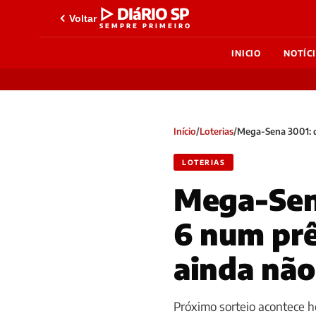
▷ DIáRIO SP
Voltar
SEMPRE PRIMEIRO
INICIO
NOTÍC
Início
/
Loterias
/
Mega-Sena 3001: q
LOTERIAS
Mega-Sena
6 num prê
ainda não
Próximo sorteio acontece h