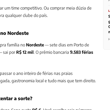
H
ar um time competitivo. Ou comprar meia dúzia de
ra qualquer clube do país.
 no Nordeste
H
pra família no
Nordeste
— sete dias em Porto de
— sai por
R$ 12 mil
. O prêmio bancaria
9.583 férias
passar o ano inteiro de férias nas praias
gada, gastronomia local e tudo mais que tem direito.
entar a sorte?
 Mega-Sena custa
R$ 6
. Você escolhe seis números