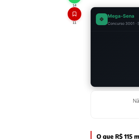
14
Mega-Sena
🍀
11
Concurso 3001 · S
N
O que R$ 115 m