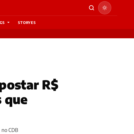
GS
STORYES
postar R$
s que
s no CDB