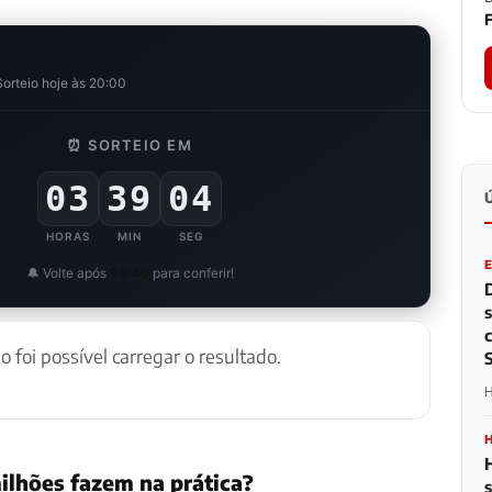
F
orteio hoje às 20:00
⏰ SORTEIO EM
03
39
03
HORAS
MIN
SEG
🔔 Volte após
20:40
para conferir!
ão foi possível carregar o resultado.
H
ilhões fazem na prática?