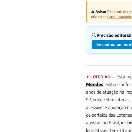
⚠️ Aviso:
Este conteúdo nã
oficiais da
Caixa Econômic
🔍
Precisão editorial
Encontrou um erro?
— Esta rep
✦ LOTERIAS
Mendes
, editor-chefe
anos de atuação na impr
SP, onde cobre loterias
acessível e apuração ri
de sorteios das Loteria
apostas no Brasil, incl
legislativas. Tem 38 