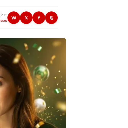
05h21
W
𝕏
f
⎘
meses