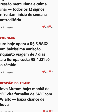
pressão mercuriana e calma
lunar — todos os 12 signos
enfrentam início de semana
contraditório
22
2
á 2 meses
ECONOMIA
Euro hoje opera a R$ 5,8862
com baixíssima variação
enquanto viagem de 7 dias
para Europa custa R$ 4.121 só
no câmbio
26
7
á 2 meses
PREVISÃO DO TEMPO
Nova Mutum hoje: manhã de
21°C vira fornalha de 34°C com
UV alto — baixa chance de
chuva
18
7