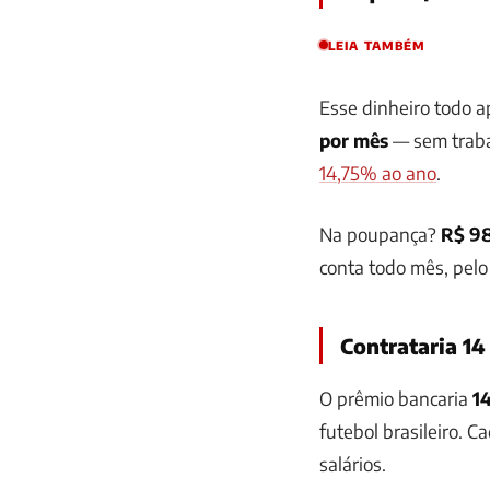
LEIA TAMBÉM
Esse dinheiro todo 
por mês
— sem traba
14,75% ao ano
.
Na poupança?
R$ 98
conta todo mês, pelo 
Contrataria 14
O prêmio bancaria
1
futebol brasileiro. C
salários.