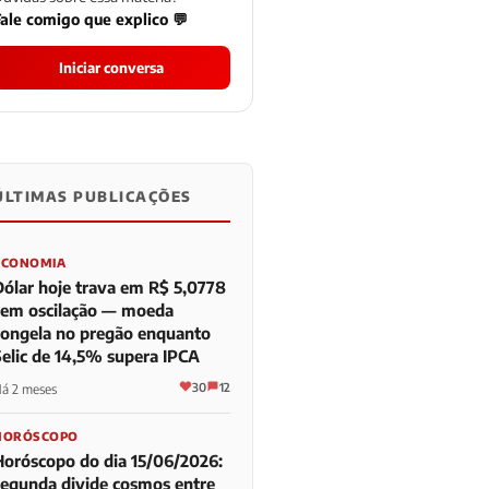
ale comigo que explico 💬
Iniciar conversa
ÚLTIMAS PUBLICAÇÕES
0
0
0
ECONOMIA
Dólar hoje trava em R$ 5,0778
sem oscilação — moeda
congela no pregão enquanto
Selic de 14,5% supera IPCA
30
12
á 2 meses
HORÓSCOPO
Horóscopo do dia 15/06/2026:
segunda divide cosmos entre