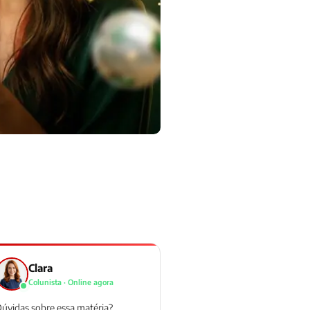
Clara
Colunista · Online agora
úvidas sobre essa matéria?