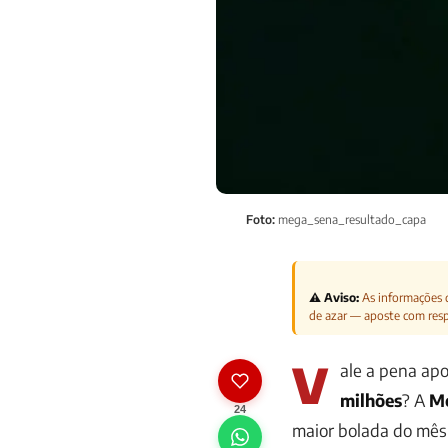
Foto:
mega_sena_resultado_capa
⚠️ Aviso:
As informações d
de azar — aposte com res
V
ale a pena ap
milhões
? A
M
24
maior bolada do mês