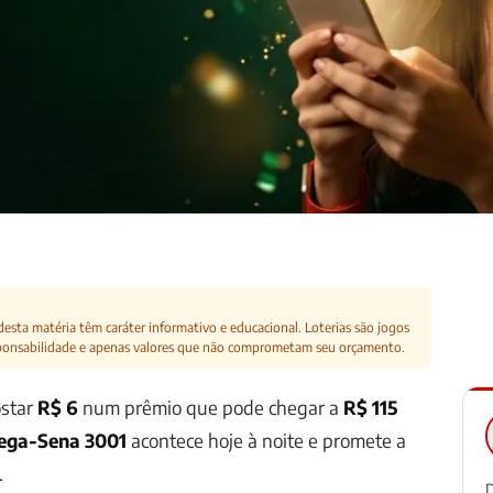
esta matéria têm caráter informativo e educacional. Loterias são jogos
ponsabilidade e apenas valores que não comprometam seu orçamento.
ostar
R$ 6
num prêmio que pode chegar a
R$ 115
ega-Sena 3001
acontece hoje à noite e promete a
.
D